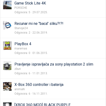
Game Stick Lite 4K
PORSCHE
Odgovora
5
29.07.2025.
Recunar mi ne "baca" sliku?!?!
Stanoje24
Odgovora
2
22.06.2019.
PlayBox 4
maremas
Odgovora
0
01.06.2015.
Pravljenje ispravljača za sony playstation 2 slim
zbun
Odgovora
6
11.01.2013.
X-Box 360 controller i baterija
animaN
Odgovora
6
16.11.2011.
[XBOX 360 MOD] BLACK PURPLE