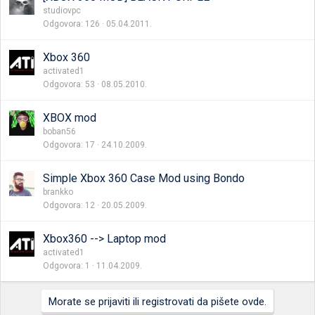
studiovpc
Odgovora
126
05.04.2011.
Xbox 360
activated1
Odgovora
53
08.05.2010.
XBOX mod
boban56
Odgovora
17
24.10.2009.
Simple Xbox 360 Case Mod using Bondo
brankko
Odgovora
12
20.05.2009.
Xbox360 --> Laptop mod
activated1
Odgovora
1
11.04.2009.
Morate se prijaviti ili registrovati da pišete ovde.