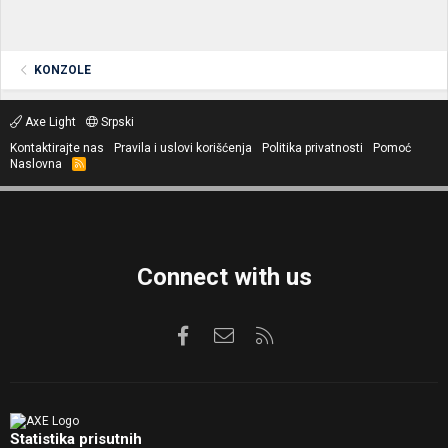
KONZOLE
Axe Light
Srpski
Kontaktirajte nas
Pravila i uslovi korišćenja
Politika privatnosti
Pomoć
Naslovna
R
S
S
Connect with us
Facebook
Kontaktirajte nas
RSS
Statistika prisutnih