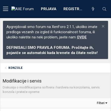
PRIJAVA
REGISTRACIJA
Apgrejdovali smo forum na XenForo 2.1.1, ukoliko imate
predloga vezanih za izgled ili funkcionalnost foruma, ili
ukoliko naletite na neki problem, javite nam
OVDE
DEFINISALI SMO PRAVILA FORUMA. Pročitajte ih,
pojaviće se automatski kada krenete da čitate nešto!
KONZOLE
Modifikacije i servis
Diskusija o modifikacijama softvera i hardvera na konzolama, servis
konzola i prateće opreme
Filteri