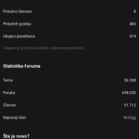
Prisutno članova
8
Prisutnih gostiju
466
Ukupno posetilaca
474
Ukupan broj može sadržati i skrivene posetioce.
Statistika foruma
Teme
36.308
Poruka
698.035
Članovi
51.712
Najnoviji član
bk33gg
Šta je novo?