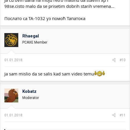
Ja cu ovih dana na moju retro masinu da stavim xp i
98se.cisto malo da se prisetim dobrih starih vremena...
Послато са TA-1032 уз помоћ Тапатока
Rhaegal
PCAXE Member
01.01.2018.
#10
Ja sam mislio da se salis kad sam video temu
Kobatz
Moderator
01.01.2018.
#11