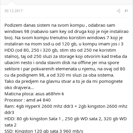
i
o
k
k
30.12.2017.
#1
t
r
e
e
Podizem danas sistem na svom kompu , odabrao sam
m
t
e
a
windows 98 (nabavio sam key od druga koji je nije instalirao
n
bio). Na svom kompu trenutno koristim windows 7 koji je
j
instaliran na mom ssd-u od 120 gb, u kompu imam jos i 3
a
HDD (od 80, 250 i 320 gb, stim sto od 250 ne koristim
stalno), taj od 250 sluzi za storage koji otvorim kad treba da
ubacim nesto i onda stavim disk na offline jer ima spore
sektore i par pokvarenih elemenata u njemu, na ovaj od 80
cu da podignem 98, a od 320 mi sluzi za oba sistema.
Tako da predjem na glavnu stvar a to je da mi pomognete
oko drajvera...
Maticna ploca: asus a68hm-k
Procesor : amd a4 840
Ram: 4gb HyperX 2600 mhz ddr3 + 2gb kingston 2600 mhz
ddr3
HDD: 80 gb kingston Sata 1 , 250 gb WD sata 2, 320 gb WD
sata 2
SSD: Kingston 120 gb sata 3 960 mb/s