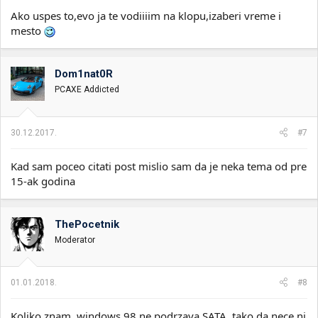
Ako uspes to,evo ja te vodiiiim na klopu,izaberi vreme i
mesto
Dom1nat0R
PCAXE Addicted
30.12.2017.
#7
Kad sam poceo citati post mislio sam da je neka tema od pre
15-ak godina
ThePocetnik
Moderator
01.01.2018.
#8
Koliko znam, windows 98 ne podrzava SATA, tako da nece ni