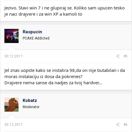
Jezivo. Stavi win 7 i ne glupiraj se. Koliko sam upucen tesko
je naci drajvere i za win XP a kamoli to
Raspucin
PCAXE Addicted
30.12.2017.
#5
Jel znas uopste kako se instalira 98,da on nije butabilan i da
moras instalaciju iz dosa da pokrenes?
Drajvere nema sanse da nadjes za tvoj hardver...
Kobatz
Moderator
30.12.2017.
#6