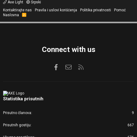
Axe Light
Srpski
Kontaktirajte nas
Pravila i uslovi korišćenja
Politika privatnosti
Pomoć
Naslovna
R
S
S
Connect with us
Facebook
Kontaktirajte nas
RSS
Statistika prisutnih
Prisutno članova
9
Prisutnih gostiju
667