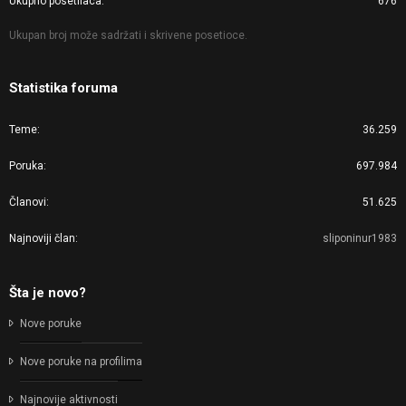
Ukupno posetilaca
676
Ukupan broj može sadržati i skrivene posetioce.
Statistika foruma
Teme
36.259
Poruka
697.984
Članovi
51.625
Najnoviji član
sliponinur1983
Šta je novo?
Nove poruke
Nove poruke na profilima
Najnovije aktivnosti