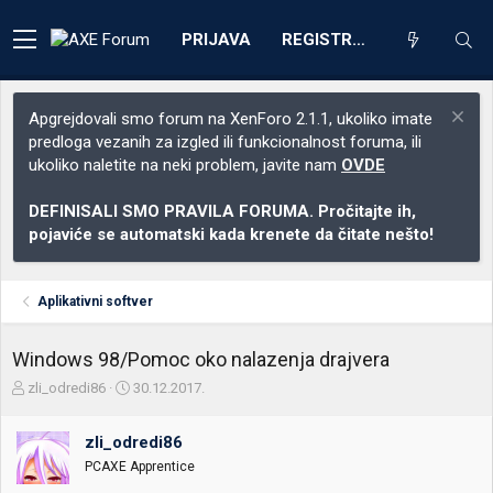
PRIJAVA
REGISTRACIJA
Apgrejdovali smo forum na XenForo 2.1.1, ukoliko imate
predloga vezanih za izgled ili funkcionalnost foruma, ili
ukoliko naletite na neki problem, javite nam
OVDE
DEFINISALI SMO PRAVILA FORUMA. Pročitajte ih,
pojaviće se automatski kada krenete da čitate nešto!
Aplikativni softver
Windows 98/Pomoc oko nalazenja drajvera
Z
D
zli_odredi86
30.12.2017.
a
a
č
t
zli_odredi86
e
u
t
m
PCAXE Apprentice
n
p