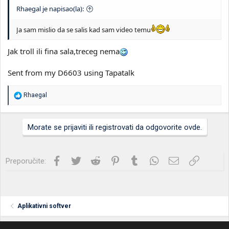
Rhaegal je napisao(la):
Ja sam mislio da se salis kad sam video temu
Jak troll ili fina sala,treceg nema
Sent from my D6603 using Tapatalk
R
Rhaegal
e
a
g
Morate se prijaviti ili registrovati da odgovorite ovde.
o
v
a
n
Facebook
Twitter
Reddit
Pinterest
Tumblr
WhatsApp
Imejl
Link
Preporučite:
j
a
:
Aplikativni softver