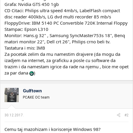
Grafa: Nvidia GTS 450 1gb
CD Citaci: Philips ultra speed 4mb/s, LabelFlash compact
disc reader 400kb/s, LG dvd multi recorder 85 mb/s
FloppyDrive: IBM 5140 PC Convertible 720K Internal Floppy
Stampac: Epson L310
Monitor: Hans.g 32" , Samsung SyncMaster753s 18", Benq
matori monitor 22", Dell crt 26", Philips crno beli tv.
Tastatura i mis: IMB
Za pocetak zelim da mu namestim drajvere (da mogu da
izadjem na internet, za graficku a posle cu software da
trazim i da namestam igrice da rade na njemu , bice me opet
za par dana
)
Gulftown
PCAXE OC team
30.12.2017.
#2
Cemu taj mazohizam i koriscenje Windows 98?