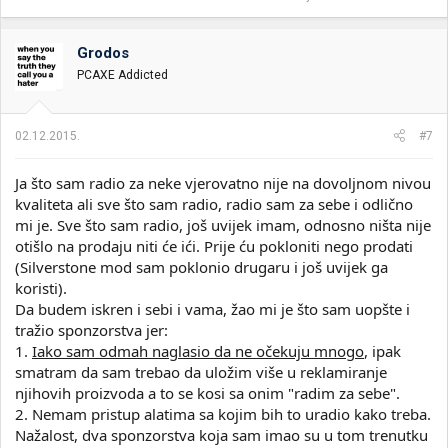
Grodos
PCAXE Addicted
02.12.2015.
#7
Ja što sam radio za neke vjerovatno nije na dovoljnom nivou
kvaliteta ali sve što sam radio, radio sam za sebe i odlično
mi je. Sve što sam radio, još uvijek imam, odnosno ništa nije
otišlo na prodaju niti će ići. Prije ću pokloniti nego prodati
(Silverstone mod sam poklonio drugaru i još uvijek ga
koristi).
Da budem iskren i sebi i vama, žao mi je što sam uopšte i
tražio sponzorstva jer:
1.
Iako sam odmah naglasio da ne očekuju mnogo
, ipak
smatram da sam trebao da uložim više u reklamiranje
njihovih proizvoda a to se kosi sa onim "radim za sebe".
2. Nemam pristup alatima sa kojim bih to uradio kako treba.
Nažalost, dva sponzorstva koja sam imao su u tom trenutku