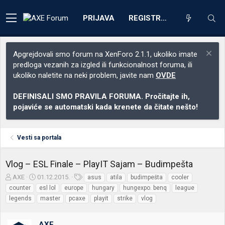
PRIJAVA
REGISTRACIJA
Apgrejdovali smo forum na XenForo 2.1.1, ukoliko imate
predloga vezanih za izgled ili funkcionalnost foruma, ili
ukoliko naletite na neki problem, javite nam
OVDE
DEFINISALI SMO PRAVILA FORUMA. Pročitajte ih,
pojaviće se automatski kada krenete da čitate nešto!
Vesti sa portala
Vlog – ESL Finale – PlayIT Sajam – Budimpešta
Z
D
O
AXE
01.12.2015.
asus
atila
budimpešta
cooler
a
a
z
counter
esl lol
europe
hungary
hungexpo. benq
league
č
t
n
legends
master
pcaxe
playit
strike
vlog
e
u
a
t
m
k
n
p
e
AXE