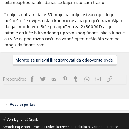
bila neophodna ali i danas se kajem što sam tražio.
I dalje smatram da je SR moje najbolje ostvarenje i to je
nešto što će uvijek ostati kod mene a na proljeće razmišljam
da ga i modujem. Biće prilagođeno za 2x360RAD ali je
pitanje da li će biti vodenog upravo zbog finansijske situacije
ali više ni pod razno neću da započinjem nešto što sam ne
mogu da finansiram.
Morate se prijaviti ili registrovati da odgovorite ovde.
Facebook
Twitter
Reddit
Pinterest
Tumblr
WhatsApp
Imejl
Link
Preporučite:
Vesti sa portala
Axe Light
Srpski
Kontaktirajte nas
Pravila i uslovi korišćenja
Politika privatnosti
Pomoć