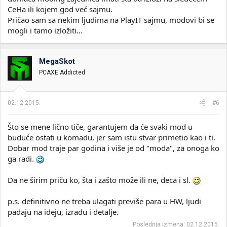
CeHa ili kojem god već sajmu.
Pričao sam sa nekim ljudima na PlayIT sajmu, modovi bi se
mogli i tamo izložiti...
MegaSkot
PCAXE Addicted
02.12.2015.
#6
Što se mene lično tiče, garantujem da će svaki mod u
buduće ostati u komadu, jer sam istu stvar primetio kao i ti.
Dobar mod traje par godina i više je od "moda", za onoga ko
ga radi.
Da ne širim priču ko, šta i zašto može ili ne, deca i sl.
p.s. definitivno ne treba ulagati previše para u HW, ljudi
padaju na ideju, izradu i detalje.
Poslednja izmena:
02.12.2015.