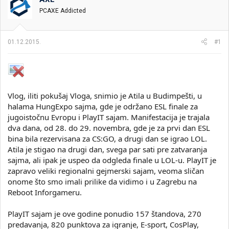
i
o
PCAXE Addicted
k
k
t
r
e
e
01.12.2015.
#1
m
t
e
a
n
j
a
Vlog, iliti pokušaj Vloga, snimio je Atila u Budimpešti, u
halama HungExpo sajma, gde je održano ESL finale za
jugoistočnu Evropu i PlayIT sajam. Manifestacija je trajala
dva dana, od 28. do 29. novembra, gde je za prvi dan ESL
bina bila rezervisana za CS:GO, a drugi dan se igrao LOL.
Atila je stigao na drugi dan, svega par sati pre zatvaranja
sajma, ali ipak je uspeo da odgleda finale u LOL-u. PlayIT je
zapravo veliki regionalni gejmerski sajam, veoma sličan
onome što smo imali prilike da vidimo i u Zagrebu na
Reboot Inforgameru.
PlayIT sajam je ove godine ponudio 157 štandova, 270
predavanja, 820 punktova za igranje, E-sport, CosPlay,