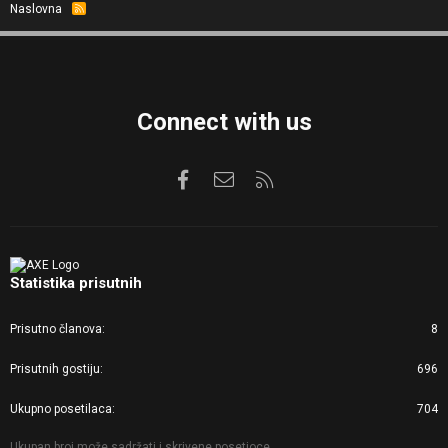
Naslovna
R
S
S
Connect with us
Facebook
Kontaktirajte nas
RSS
Statistika prisutnih
Prisutno članova
8
Prisutnih gostiju
696
Ukupno posetilaca
704
Ukupan broj može sadržati i skrivene posetioce.