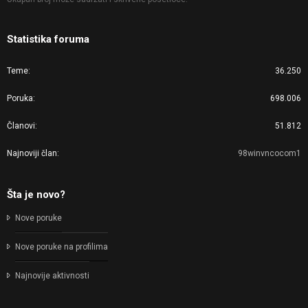
Statistika foruma
Teme
36.250
Poruka
698.006
Članovi
51.812
Najnoviji član
98winvncocom1
Šta je novo?
Nove poruke
Nove poruke na profilima
Najnovije aktivnosti