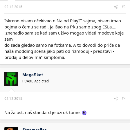
02.12.2015.
#3
Iskreno nisam očekivao ništa od PlayIT sajma, nisam imao
pojma o čemu se radi, ja išao na frku samo zbog ESLa....
iznenadio sam se kad sam uživo mogao videti modove koje
sam
do sada gledao samo na fotkama. A to dovodi do priče da
naša modding scena jako pati od "izmoduj - predstavi -
prodaj u delovima" simptoma.
MegaSkot
PCAXE Addicted
02.12.2015.
#4
Na žalost, naš standard je uzrok tome.