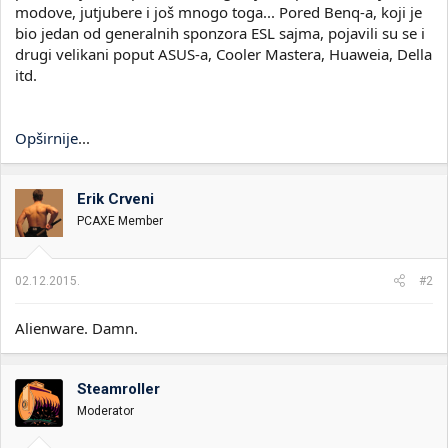
modove, jutjubere i još mnogo toga... Pored Benq-a, koji je
bio jedan od generalnih sponzora ESL sajma, pojavili su se i
drugi velikani poput ASUS-a, Cooler Mastera, Huaweia, Della
itd.
Opširnije
...
Erik Crveni
PCAXE Member
02.12.2015.
#2
Alienware. Damn.
Steamroller
Moderator