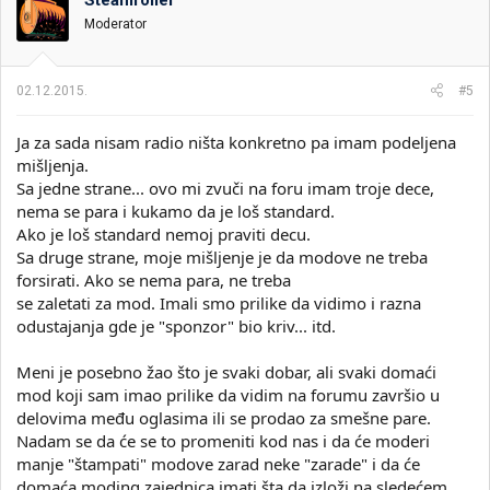
Steamroller
Moderator
02.12.2015.
#5
Ja za sada nisam radio ništa konkretno pa imam podeljena
mišljenja.
Sa jedne strane... ovo mi zvuči na foru imam troje dece,
nema se para i kukamo da je loš standard.
Ako je loš standard nemoj praviti decu.
Sa druge strane, moje mišljenje je da modove ne treba
forsirati. Ako se nema para, ne treba
se zaletati za mod. Imali smo prilike da vidimo i razna
odustajanja gde je "sponzor" bio kriv... itd.
Meni je posebno žao što je svaki dobar, ali svaki domaći
mod koji sam imao prilike da vidim na forumu završio u
delovima među oglasima ili se prodao za smešne pare.
Nadam se da će se to promeniti kod nas i da će moderi
manje "štampati" modove zarad neke "zarade" i da će
domaća moding zajednica imati šta da izloži na sledećem