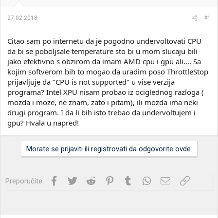
i
o
k
k
27.02.2018.
#1
t
r
e
e
Citao sam po internetu da je pogodno undervoltovati CPU
m
t
e
a
da bi se poboljsale temperature sto bi u mom slucaju bili
n
jako efektivno s obzirom da imam AMD cpu i gpu ali.... Sa
j
kojim softverom bih to mogao da uradim poso ThrottleStop
a
prijavljuje da "CPU is not supported" u vise verzija
programa? Intel XPU nisam probao iz ociglednog razloga (
mozda i moze, ne znam, zato i pitam), ili mozda ima neki
drugi program. I da li bih isto trebao da undervoltujem i
gpu? Hvala u napred!
Morate se prijaviti ili registrovati da odgovorite ovde.
Facebook
Twitter
Reddit
Pinterest
Tumblr
WhatsApp
Imejl
Link
Preporučite: