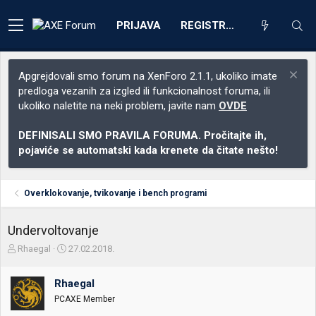
PRIJAVA
REGISTRACIJA
Apgrejdovali smo forum na XenForo 2.1.1, ukoliko imate
predloga vezanih za izgled ili funkcionalnost foruma, ili
ukoliko naletite na neki problem, javite nam
OVDE
DEFINISALI SMO PRAVILA FORUMA. Pročitajte ih,
pojaviće se automatski kada krenete da čitate nešto!
Overklokovanje, tvikovanje i bench programi
Undervoltovanje
Z
D
Rhaegal
27.02.2018.
a
a
č
t
Rhaegal
e
u
t
m
PCAXE Member
n
p