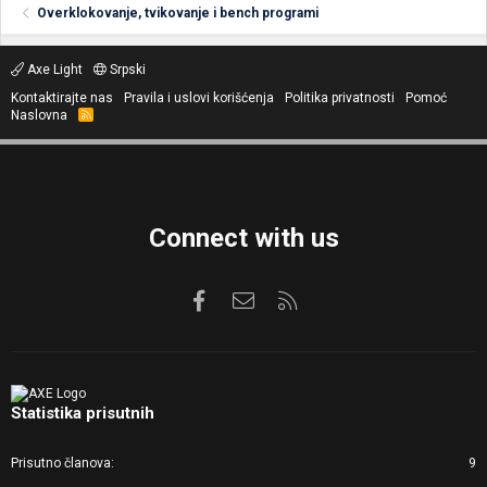
Overklokovanje, tvikovanje i bench programi
Axe Light
Srpski
Kontaktirajte nas
Pravila i uslovi korišćenja
Politika privatnosti
Pomoć
Naslovna
R
S
S
Connect with us
Facebook
Kontaktirajte nas
RSS
Statistika prisutnih
Prisutno članova
9