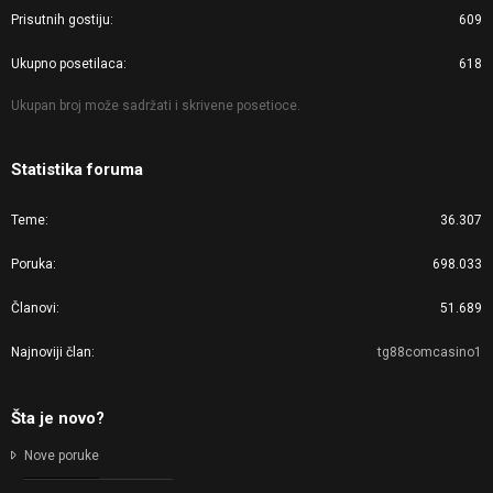
Prisutnih gostiju
609
Ukupno posetilaca
618
Ukupan broj može sadržati i skrivene posetioce.
Statistika foruma
Teme
36.307
Poruka
698.033
Članovi
51.689
Najnoviji član
tg88comcasino1
Šta je novo?
Nove poruke