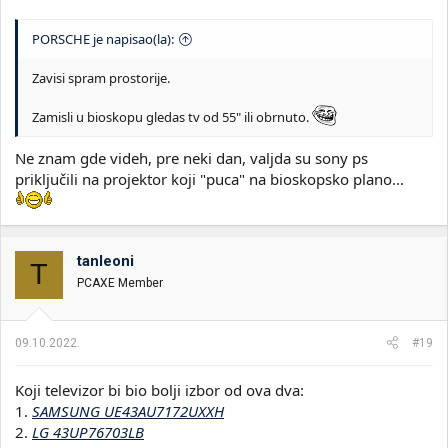
PORSCHE je napisao(la):
Zavisi spram prostorije.
Zamisli u bioskopu gledas tv od 55" ili obrnuto.
Ne znam gde videh, pre neki dan, valjda su sony ps
priključili na projektor koji "puca" na bioskopsko plano...
tanleoni
T
PCAXE Member
09.10.2022.
#19
Koji televizor bi bio bolji izbor od ova dva:
1.
SAMSUNG UE43AU7172UXXH
2.
LG 43UP76703LB