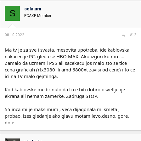
solajam
S
PCAXE Member
08.10.2022.
#12
Ma tv je za sve i svasta, mesovita upotreba, ide kablovska,
nakacen je PC, gleda se HBO MAX. Ako izgori ko mu ....
Zamalo da uzmem i PS5 ali sacekacu jos malo sto se tice
cena grafickih (rtx3080 ili amd 6800xt zavisi od cene) i to ce
ici na TV malo gejminga.
Kod kablovske me brinulo da li ce biti dobro osvetljenje
ekrana ali nemam zamerke. Zadruga STOP.
55 inca mi je maksimum , veca dijagonala mi smeta ,
probao, izes gledanje ako glavu motam levo,desno, gore,
dole.