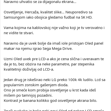
Naravno uhvatio se za dijagonalu ekrana...
Osvetljenje, Hercaža, kvalitet slike... Neuporedivo sa
Samsungom iako obojica gledamo fudbal na SK HD.
Vama kojima na kablovskoj nije važno koji je tv verovatno i
ne vidite te stvari.
Naravno da je uvek bolje da imaš iole pristojan Oled panel
makar na njemu igrao Sega Mega Drive.
Uzmi Oled uvek pre LCD-a ako je cena slična i uveravam te
da je to, bez obzira na neke parametre, par stepenika
kvalitetniji doživljaj od LCD-a.
Jedan drug je iskeširao neki LG preko 100k 4k ludilo. Lcd sa
popularnim zonskim gašenjem dioda.
Ono je smeće kom probija osvetljenje u krst kada ideš
mišem po tamnijoj pozadini.
Kontrast je banana kolikko god osvetljenje akrana bilo.
Znači svakako je bolje neki novi Oled od nekog LCD smeća.