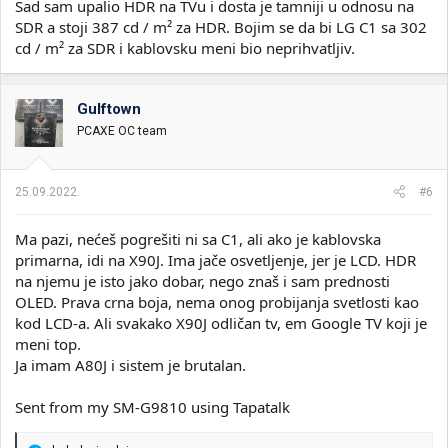
Sad sam upalio HDR na TVu i dosta je tamniji u odnosu na
SDR a stoji 387 cd / m² za HDR. Bojim se da bi LG C1 sa 302
cd / m² za SDR i kablovsku meni bio neprihvatljiv.
Gulftown
PCAXE OC team
25.09.2022.
#6
Ma pazi, nećeš pogrešiti ni sa C1, ali ako je kablovska
primarna, idi na X90J. Ima jače osvetljenje, jer je LCD. HDR
na njemu je isto jako dobar, nego znaš i sam prednosti
OLED. Prava crna boja, nema onog probijanja svetlosti kao
kod LCD-a. Ali svakako X90J odličan tv, em Google TV koji je
meni top.
Ja imam A80J i sistem je brutalan.
Sent from my SM-G9810 using Tapatalk