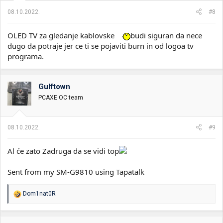
08.10.2022.
#8
OLED TV za gledanje kablovske
budi siguran da nece
dugo da potraje jer ce ti se pojaviti burn in od logoa tv
programa.
Gulftown
PCAXE OC team
08.10.2022.
#9
Al će zato Zadruga da se vidi top
Sent from my SM-G9810 using Tapatalk
R
Dom1nat0R
e
a
g