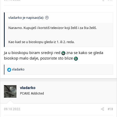
vladarko je napisao(la):
Naravno. Kupuješ i koristiš televizor koji želiš i za šta želiš.
Kao kad se u bioskopu gleda iz 1. ili 2. reda.
Ja u bioskopu biram srednji red
zna se kako se gleda
bioskop malo dalje, pozoriste sto blize
R
vladarko
e
a
g
o
vladarko
v
PCAXE Addicted
a
n
j
a
09.10.2022.
#18
: