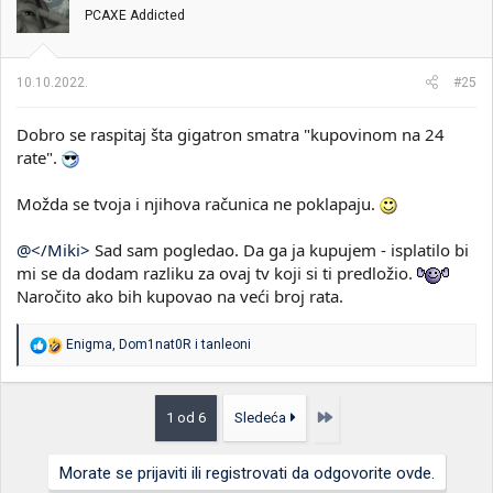
PCAXE Addicted
10.10.2022.
#25
Dobro se raspitaj šta gigatron smatra "kupovinom na 24
rate".
Možda se tvoja i njihova računica ne poklapaju.
@</Miki>
Sad sam pogledao. Da ga ja kupujem - isplatilo bi
mi se da dodam razliku za ovaj tv koji si ti predložio.
Naročito ako bih kupovao na veći broj rata.
R
Enigma
,
Dom1nat0R
i
tanleoni
e
a
g
o
Poslednja
1 od 6
Sledeća
v
a
n
Morate se prijaviti ili registrovati da odgovorite ovde.
j