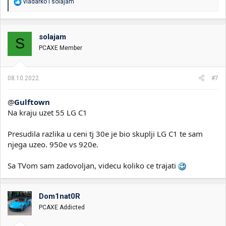
R
vladarko
i
solajam
e
a
g
o
solajam
S
v
PCAXE Member
a
n
j
a
08.10.2022.
#7
:
@
Gulftown
Na kraju uzet 55 LG C1
Presudila razlika u ceni tj 30e je bio skuplji LG C1 te sam
njega uzeo. 950e vs 920e.
Sa TVom sam zadovoljan, videcu koliko ce trajati
Dom1nat0R
PCAXE Addicted