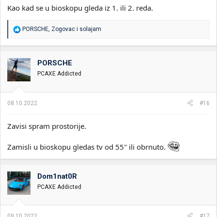
Kao kad se u bioskopu gleda iz 1. ili 2. reda.
R
PORSCHE
,
Zogovac
i
solajam
e
a
g
o
PORSCHE
v
PCAXE Addicted
a
n
j
a
08.10.2022.
#16
:
Zavisi spram prostorije.
Zamisli u bioskopu gledas tv od 55" ili obrnuto.
Dom1nat0R
PCAXE Addicted
09.10.2022.
#17