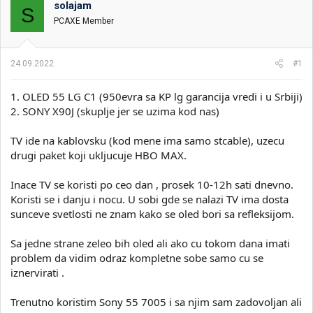
solajam
i
o
S
k
k
PCAXE Member
t
r
e
e
m
t
24.09.2022.
#1
e
a
n
1. OLED 55 LG C1 (950evra sa KP lg garancija vredi i u Srbiji)
j
a
2. SONY X90J (skuplje jer se uzima kod nas)
TV ide na kablovsku (kod mene ima samo stcable), uzecu
drugi paket koji ukljucuje HBO MAX.
Inace TV se koristi po ceo dan , prosek 10-12h sati dnevno.
Koristi se i danju i nocu. U sobi gde se nalazi TV ima dosta
sunceve svetlosti ne znam kako se oled bori sa refleksijom.
Sa jedne strane zeleo bih oled ali ako cu tokom dana imati
problem da vidim odraz kompletne sobe samo cu se
iznervirati .
Trenutno koristim Sony 55 7005 i sa njim sam zadovoljan ali