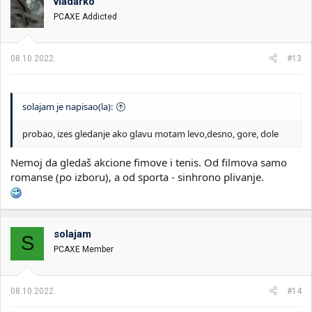
vladarko
PCAXE Addicted
08.10.2022.
#13
solajam je napisao(la):
probao, izes gledanje ako glavu motam levo,desno, gore, dole
Nemoj da gledaš akcione fimove i tenis. Od filmova samo
romanse (po izboru), a od sporta - sinhrono plivanje.
solajam
S
PCAXE Member
08.10.2022.
#14