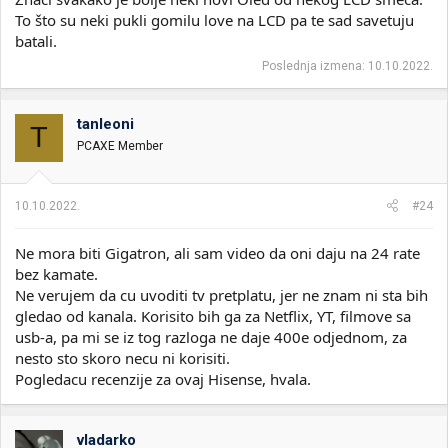
To što su neki pukli gomilu love na LCD pa te sad savetuju
batali.
Poslednja izmena:
10.10.2022.
tanleoni
T
PCAXE Member
10.10.2022.
#24
Ne mora biti Gigatron, ali sam video da oni daju na 24 rate
bez kamate.
Ne verujem da cu uvoditi tv pretplatu, jer ne znam ni sta bih
gledao od kanala. Korisito bih ga za Netflix, YT, filmove sa
usb-a, pa mi se iz tog razloga ne daje 400e odjednom, za
nesto sto skoro necu ni korisiti.
Pogledacu recenzije za ovaj Hisense, hvala.
vladarko