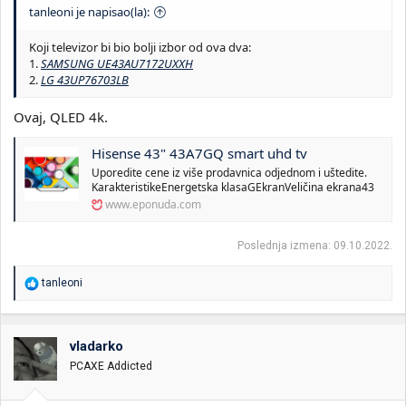
tanleoni je napisao(la):
Koji televizor bi bio bolji izbor od ova dva:
1.
SAMSUNG UE43AU7172UXXH
2.
LG 43UP76703LB
Ovaj, QLED 4k.
Hisense 43" 43A7GQ smart uhd tv
Uporedite cene iz više prodavnica odjednom i uštedite.
KarakteristikeEnergetska klasaGEkranVeličina ekrana43
www.eponuda.com
Poslednja izmena:
09.10.2022.
R
tanleoni
e
a
g
o
vladarko
v
PCAXE Addicted
a
n
j