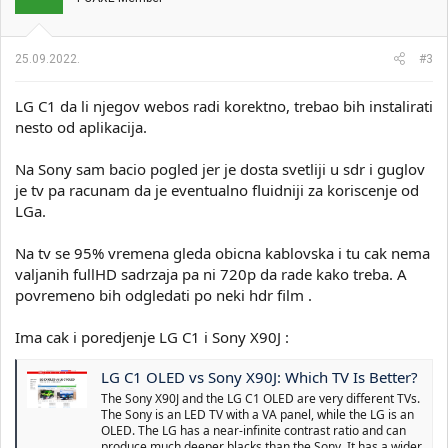
25.09.2022.
#3
LG C1 da li njegov webos radi korektno, trebao bih instalirati
nesto od aplikacija.
Na Sony sam bacio pogled jer je dosta svetliji u sdr i guglov
je tv pa racunam da je eventualno fluidniji za koriscenje od
LGa.
Na tv se 95% vremena gleda obicna kablovska i tu cak nema
valjanih fullHD sadrzaja pa ni 720p da rade kako treba. A
povremeno bih odgledati po neki hdr film .
Ima cak i poredjenje LG C1 i Sony X90J :
LG C1 OLED vs Sony X90J: Which TV Is Better?
The Sony X90J and the LG C1 OLED are very different TVs.
The Sony is an LED TV with a VA panel, while the LG is an
OLED. The LG has a near-infinite contrast ratio and can
produce much deeper blacks than the Sony. It has a wider