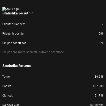
Statistika prisutnih
Prisutno članova
7
Prisutnih gostiju
569
Ukupno posetilaca
576
Ukupan broj može sadržati i skrivene posetioce.
Statistika foruma
Teme
36.248
Poruka
697.983
Članovi
51.738
Najnoviji član
ga888faith