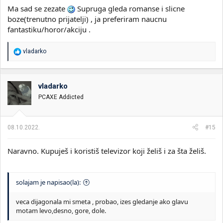
Ma sad se zezate
Supruga gleda romanse i slicne
boze(trenutno prijatelji) , ja preferiram naucnu
fantastiku/horor/akciju .
R
vladarko
e
a
g
o
vladarko
v
PCAXE Addicted
a
n
j
a
08.10.2022.
#15
:
Naravno. Kupuješ i koristiš televizor koji želiš i za šta želiš.
solajam je napisao(la):
veca dijagonala mi smeta , probao, izes gledanje ako glavu
motam levo,desno, gore, dole.