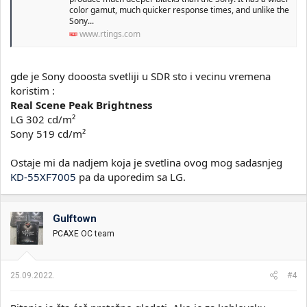
color gamut, much quicker response times, and unlike the
Sony...
www.rtings.com
gde je Sony dooosta svetliji u SDR sto i vecinu vremena
koristim :
Real Scene Peak Brightness
LG 302 cd/m²
Sony 519 cd/m²
Ostaje mi da nadjem koja je svetlina ovog mog sadasnjeg
KD-55XF7005
pa da uporedim sa LG.
Gulftown
PCAXE OC team
25.09.2022.
#4