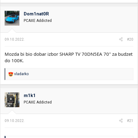
Dom1nat0R
PCAXE Addicted
09.10.2022.
#20
Mozda bi bio dobar izbor SHARP TV 70DN5EA 70" za budzet
do 100K.
R
vladarko
e
a
g
o
m1k1
v
PCAXE Addicted
a
n
j
a
09.10.2022.
#21
: