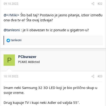
a
09.10.2022.
#22
:
@</Miki>
Što baš taj? Postavio je jasno pitanje, izbor između
ona dva tv-a? Šta ovaj izdvaja?
@tanleoni
: je li obavezan tv iz ponude u gigatron-u?
R
tanleoni
e
a
g
o
PCburazer
P
v
PCAXE Addicted
a
n
j
a
10.10.2022.
#23
:
Imam neki Samsung 32 3D LED koji je bio prilično skup u
svoje vreme.
Drug kupuje TV i kupi neki Adler od valjda 55".