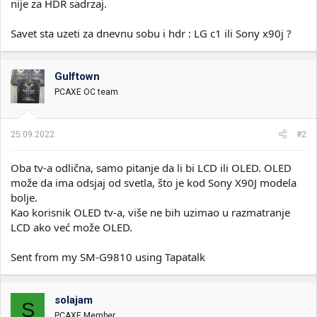
nije za HDR sadrzaj.
Savet sta uzeti za dnevnu sobu i hdr : LG c1 ili Sony x90j ?
Gulftown
PCAXE OC team
25.09.2022.
#2
Oba tv-a odlična, samo pitanje da li bi LCD ili OLED. OLED
može da ima odsjaj od svetla, što je kod Sony X90J modela
bolje.
Kao korisnik OLED tv-a, više ne bih uzimao u razmatranje
LCD ako već može OLED.
Sent from my SM-G9810 using Tapatalk
solajam
S
PCAXE Member