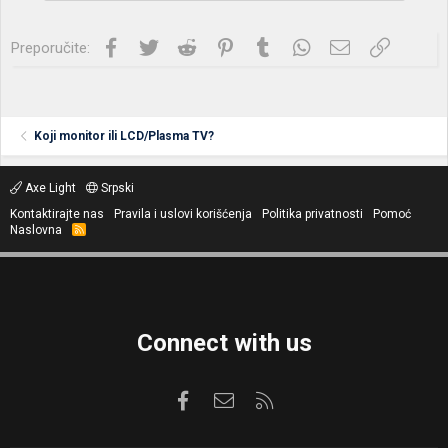
a
:
Facebook
Twitter
Reddit
Pinterest
Tumblr
WhatsApp
Imejl
Link
Preporučite:
Koji monitor ili LCD/Plasma TV?
Axe Light
Srpski
Kontaktirajte nas
Pravila i uslovi korišćenja
Politika privatnosti
Pomoć
Naslovna
R
S
S
Connect with us
Facebook
Kontaktirajte nas
RSS