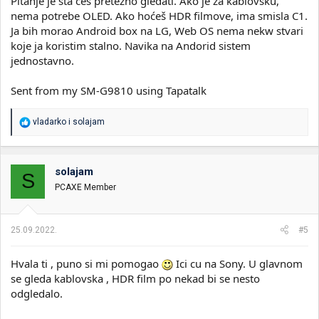
Pitanje je šta ćeš pretežno gledati. Ako je za kablovsku,
nema potrebe OLED. Ako hoćeš HDR filmove, ima smisla C1.
Ja bih morao Android box na LG, Web OS nema nekw stvari
koje ja koristim stalno. Navika na Andorid sistem
jednostavno.
Sent from my SM-G9810 using Tapatalk
R
vladarko
i
solajam
e
a
g
o
solajam
S
v
PCAXE Member
a
n
j
a
25.09.2022.
#5
:
Hvala ti , puno si mi pomogao
Ici cu na Sony. U glavnom
se gleda kablovska , HDR film po nekad bi se nesto
odgledalo.