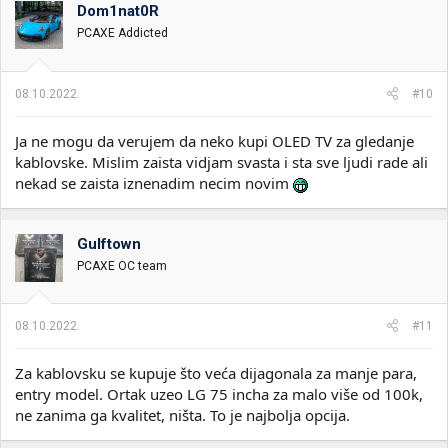
o
Dom1nat0R
v
PCAXE Addicted
a
n
j
a
08.10.2022.
#10
:
Ja ne mogu da verujem da neko kupi OLED TV za gledanje
kablovske. Mislim zaista vidjam svasta i sta sve ljudi rade ali
nekad se zaista iznenadim necim novim
Gulftown
PCAXE OC team
08.10.2022.
#11
Za kablovsku se kupuje što veća dijagonala za manje para,
entry model. Ortak uzeo LG 75 incha za malo više od 100k,
ne zanima ga kvalitet, ništa. To je najbolja opcija.