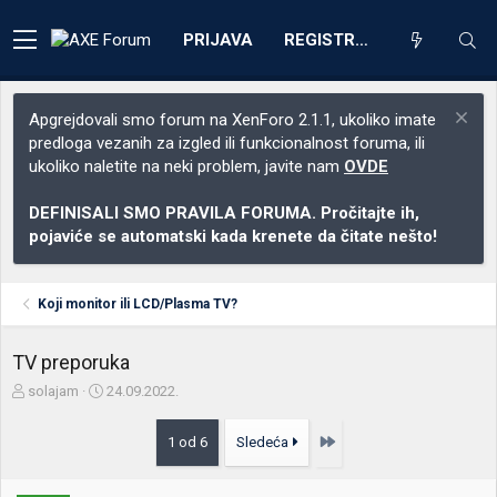
PRIJAVA
REGISTRACIJA
Apgrejdovali smo forum na XenForo 2.1.1, ukoliko imate
predloga vezanih za izgled ili funkcionalnost foruma, ili
ukoliko naletite na neki problem, javite nam
OVDE
DEFINISALI SMO PRAVILA FORUMA. Pročitajte ih,
pojaviće se automatski kada krenete da čitate nešto!
Koji monitor ili LCD/Plasma TV?
TV preporuka
Z
D
solajam
24.09.2022.
a
a
č
t
Poslednja
1 od 6
Sledeća
e
u
t
m
n
p