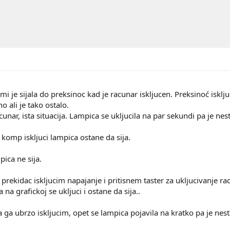
mi je sijala do preksinoc kad je racunar iskljucen. Preksinoć isklj
no ali je tako ostalo.
cunar, ista situacija. Lampica se ukljucila na par sekundi pa je nest
e komp iskljuci lampica ostane da sija.
ica ne sija.
rekidac iskljucim napajanje i pritisnem taster za ukljucivanje r
na grafickoj se ukljuci i ostane da sija..
a ubrzo iskljucim, opet se lampica pojavila na kratko pa je nest