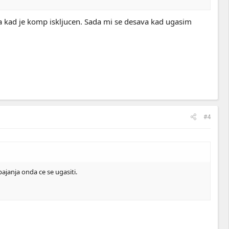
ija kad je komp iskljucen. Sada mi se desava kad ugasim
#4
pajanja onda ce se ugasiti.