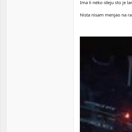
Ima li neko ideju sto je l
ak400
Motherboard:
Gigabyte z590 gaming x
Nista nisam menjao na rac
RAM:
KINGSTON DIMM DDR4
8GB 3200MHz
KF432C16BBA/8 Fury Beast
RGB × 4 kom = 32gb
VGA & cooler:
ASUS TUF Gaming GeForce
RTX™ 4070 Ti SUPER 16GB
GDDR6X OC
Display:
Gigabyte g27q 27" qhd
144hz + Acer h277hu 27"
qhd 60hz
HDD:
Kingston 2TB M.2 NVMe
SKC3000S + Kingston 1TB
M.2 NVMe SKC3000S +
Kingston A400 SATA SSD
1TB
Sound:
Logitech PRO X Wireless
Case:
MS Industrial ARMOR V715