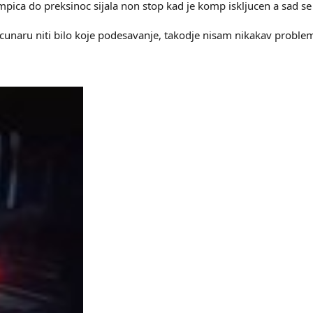
ampica do preksinoc sijala non stop kad je komp iskljucen a sad s
unaru niti bilo koje podesavanje, takodje nisam nikakav problem