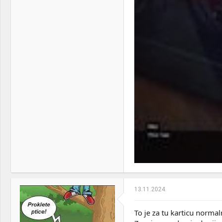
GAMING
PSU:
800W FSP Hydro PRO
Mice &
Logitech PRO X Superlight
keyboard:
& Logitech G915 TKL
Internet:
mts 70/8
OS & Browser:
win11 + opera
13.11.2024.
To je za tu karticu normal