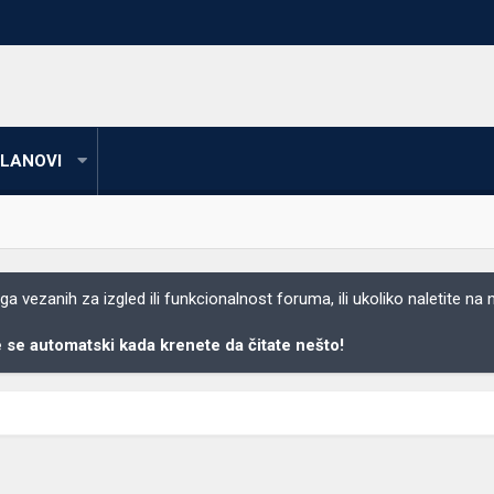
LANOVI
 vezanih za izgled ili funkcionalnost foruma, ili ukoliko naletite na
se automatski kada krenete da čitate nešto!