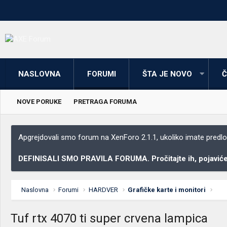
NASLOVNA
FORUMI
ŠTA JE NOVO
Č
NOVE PORUKE
PRETRAGA FORUMA
Apgrejdovali smo forum na XenForo 2.1.1, ukoliko imate predloga
DEFINISALI SMO PRAVILA FORUMA. Pročitajte ih, pojaviće 
Naslovna
Forumi
HARDVER
Grafičke karte i monitori
Tuf rtx 4070 ti super crvena lampica