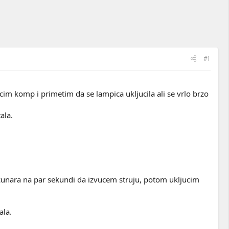
#1
ucim komp i primetim da se lampica ukljucila ali se vrlo brzo
ala.
acunara na par sekundi da izvucem struju, potom ukljucim
ala.