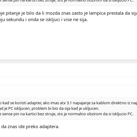
 sense pin na kartici bez struje, sto je normalno obzirom da si iskljucio PC.
je pitanje je bilo da li mozda znas zasto je lampica prestala da s
u sekundu i onda se iskljuci i vise ne sija.
o kad se koristi adapter, ako imas atx 3.1 napajanje sa kablom direktno iz na
d je PC iskljucen, problem bi bio da sija kad je ukljucen.
 sense pin na kartici bez struje, sto je normalno obzirom da si iskljucio PC.
da znas ide preko adaptera.