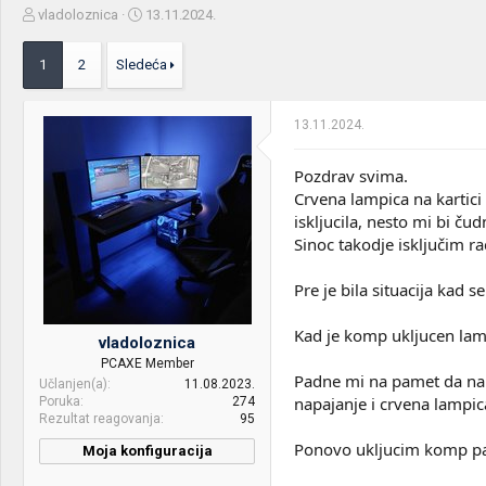
Z
D
vladoloznica
13.11.2024.
a
a
č
t
1
2
Sledeća
e
u
t
m
n
p
13.11.2024.
i
o
k
k
t
r
Pozdrav svima.
e
e
Crvena lampica na kartici 
m
t
iskljucila, nesto mi bi čud
e
a
Sinoc takodje isključim ra
n
j
a
Pre je bila situacija kad s
Kad je komp ukljucen lamp
vladoloznica
PCAXE Member
Padne mi na pamet da na p
Učlanjen(a)
11.08.2023.
napajanje i crvena lampica 
Poruka
274
Rezultat reagovanja
95
Ponovo ukljucim komp pa g
Moja konfiguracija
CPU & cooler:
i5 11600k + deepCool