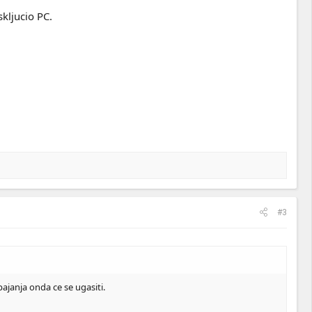
skljucio PC.
#3
pajanja onda ce se ugasiti.