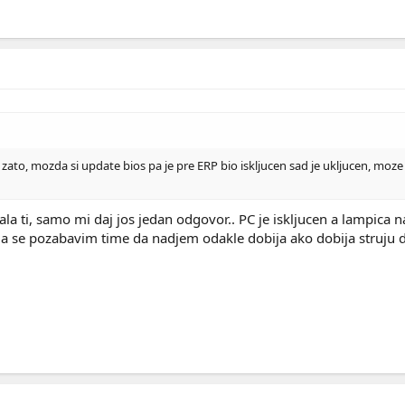
ato, mozda si update bios pa je pre ERP bio iskljucen sad je ukljucen, moze biti
la ti, samo mi daj jos jedan odgovor.. PC je iskljucen a lampica n
a da se pozabavim time da nadjem odakle dobija ako dobija struju d