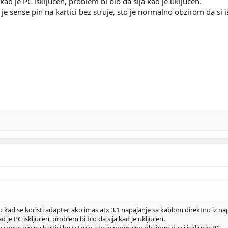
kad je PC iskljucen, problem bi bio da sija kad je ukljucen.
e sense pin na kartici bez struje, sto je normalno obzirom da si i
o kad se koristi adapter, ako imas atx 3.1 napajanje sa kablom direktno iz na
d je PC iskljucen, problem bi bio da sija kad je ukljucen.