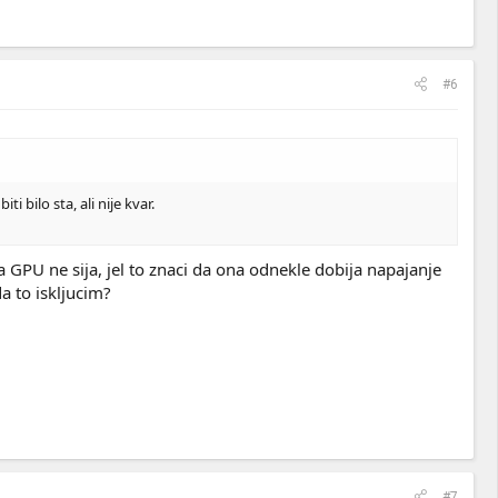
#6
 bilo sta, ali nije kvar.
a GPU ne sija, jel to znaci da ona odnekle dobija napajanje
a to iskljucim?
#7