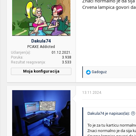
Znaci normalno je da sija 
Crvena lampica govori da j
Dakula74
PCAXE Addicted
Učlanjen(a)
01.12.2021.
Poruka
3.938
Rezultat reagovanja
3.533
Moja konfiguracija
R
Gadoguz
e
CPU & cooler:
9950x3d + NZXT Kraken
a
280 RGB
g
o
13.11.2024.
Motherboard:
PHANTOM GAMING X870E
v
Nova WiFi
a
n
RAM:
64 gb
j
Dakula74 je napisao(la):
a
VGA & cooler:
MSI X Slim Nvidia RTX 4090
:
To je za tu karticu normaln
Znaci normalno je da sija ka
Display:
Gigabyte M27Q