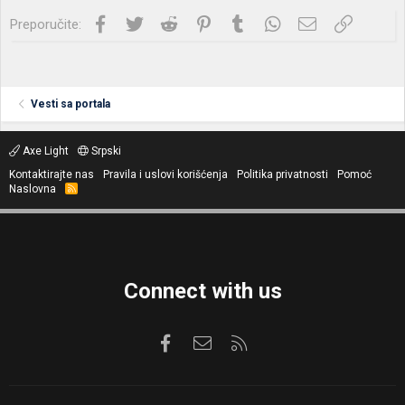
Facebook
Twitter
Reddit
Pinterest
Tumblr
WhatsApp
Imejl
Link
Preporučite:
Vesti sa portala
Axe Light
Srpski
Kontaktirajte nas
Pravila i uslovi korišćenja
Politika privatnosti
Pomoć
Naslovna
R
S
S
Connect with us
Facebook
Kontaktirajte nas
RSS