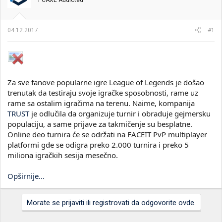
PCAXE Addicted
i
o
k
k
t
r
04.12.2017.
#1
e
e
m
t
e
a
n
j
a
Za sve fanove popularne igre League of Legends je došao
trenutak da testiraju svoje igračke sposobnosti, rame uz
rame sa ostalim igračima na terenu. Naime, kompanija
TRUST
je odlučila da organizuje turnir i obraduje gejmersku
populaciju, a same prijave za takmičenje su besplatne.
Online deo turnira će se održati na FACEIT PvP multiplayer
platformi gde se odigra preko 2.000 turnira i preko 5
miliona igračkih sesija mesečno.
Opširnije...
Morate se prijaviti ili registrovati da odgovorite ovde.