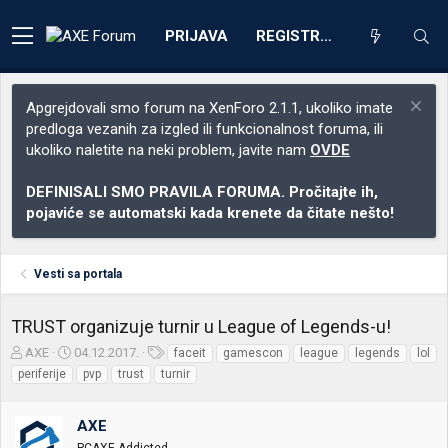
PRIJAVA
REGISTRACIJA
Apgrejdovali smo forum na XenForo 2.1.1, ukoliko imate
predloga vezanih za izgled ili funkcionalnost foruma, ili
ukoliko naletite na neki problem, javite nam
OVDE
DEFINISALI SMO PRAVILA FORUMA. Pročitajte ih,
pojaviće se automatski kada krenete da čitate nešto!
Vesti sa portala
TRUST organizuje turnir u League of Legends-u!
Z
D
O
AXE
04.12.2017.
faceit
gamescon
league
legends
lol
a
a
z
periferije
pvp
trust
turnir
č
t
n
e
u
a
t
m
k
AXE
n
p
e