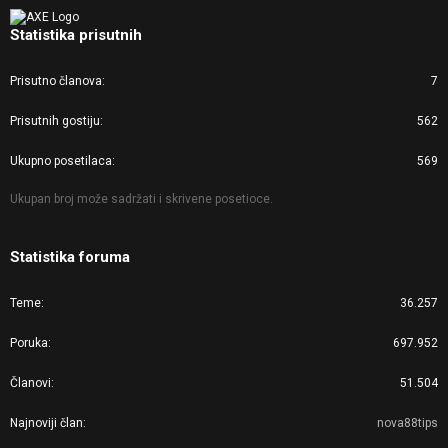
Statistika prisutnih
Prisutno članova
7
Prisutnih gostiju
562
Ukupno posetilaca
569
Ukupan broj može sadržati i skrivene posetioce.
Statistika foruma
Teme
36.257
Poruka
697.952
Članovi
51.504
Najnoviji član
nova88tips