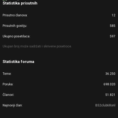
Statistika prisutnih
Prisutno članova
12
Prisutnih gostiju
585
Ukupno posetilaca
597
Ukupan broj može sadržati i skrivene posetioce.
Statistika foruma
Teme
36.250
Poruka
698.020
Članovi
51.821
Najnoviji član
B52club68onl