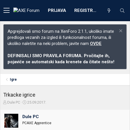
PRIJAVA
REGISTRACIJA
Apgrejdovali smo forum na XenForo 2.1.1, ukoliko imate
predloga vezanih za izgled ili funkcionalnost foruma, ili
ukoliko naletite na neki problem, javite nam
OVDE
DEFINISALI SMO PRAVILA FORUMA. Pročitajte ih,
pojaviće se automatski kada krenete da čitate nešto!
Igre
Trkacke igrice
Z
D
Dule PC
25.09.2017.
a
a
č
t
Dule PC
e
u
t
m
PCAXE Apprentice
n
p