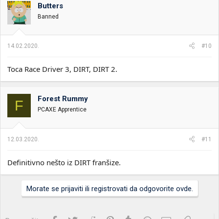
Butters
Banned
14.02.2020.
#10
Toca Race Driver 3, DIRT, DIRT 2.
Forest Rummy
F
PCAXE Apprentice
12.03.2020.
#11
Definitivno nešto iz DIRT franšize.
Morate se prijaviti ili registrovati da odgovorite ovde.