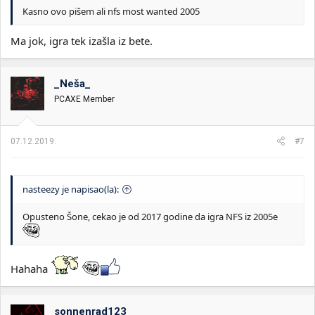
Kasno ovo pišem ali nfs most wanted 2005
Ma jok, igra tek izašla iz bete.
_Neša_
PCAXE Member
07.12.2019.
#7
nasteezy je napisao(la):
Opusteno Šone, cekao je od 2017 godine da igra NFS iz 2005e
Hahaha
sonnenrad123