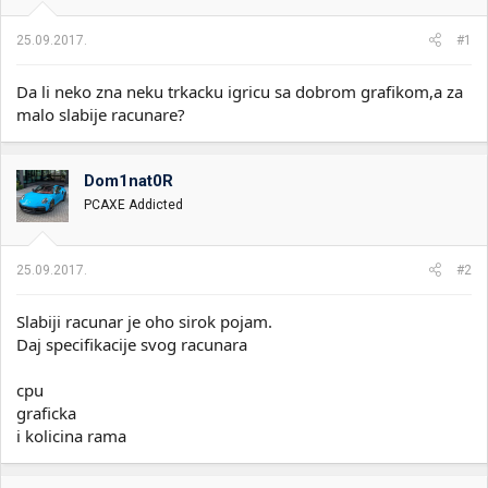
i
o
k
k
25.09.2017.
#1
t
r
e
e
Da li neko zna neku trkacku igricu sa dobrom grafikom,a za
m
t
e
a
malo slabije racunare?
n
j
a
Dom1nat0R
PCAXE Addicted
25.09.2017.
#2
Slabiji racunar je oho sirok pojam.
Daj specifikacije svog racunara
cpu
graficka
i kolicina rama