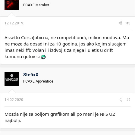
PCAXE Member
12.12.2019.
#8
Assetto Corsa(obicna, ne competitione), milion modova. Ma
ne moze da dosadi ni za 10 godina. Jos ako kojim slucajem
imas neki ffb volan ili izdvojis za njega i uletis u drift
komunu gotov si
StefixX
PCAXE Apprentice
14.02.2020.
#9
Mozda nije sa boljom grafikom ali po meni je NFS U2
najbolji.