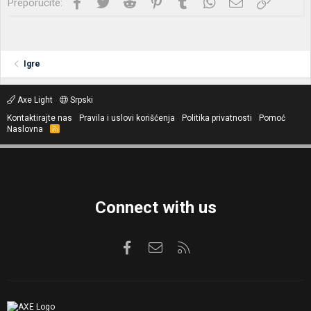
Facebook
Twitter
Reddit
Pinterest
Tumblr
WhatsApp
Imejl
Link
Preporučite:
Igre
Axe Light
Srpski
Kontaktirajte nas
Pravila i uslovi korišćenja
Politika privatnosti
Pomoć
Naslovna
R
S
S
Connect with us
Facebook
Kontaktirajte nas
RSS