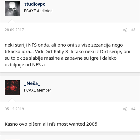
studiovpc
PCAXE Addicted
28.09.2017.
#3
neki stariji NFS onda, ali ono oni su vise zezancija nego
trkacka igra... Vidi Dirt Rally 3 ili tako neki iz Dirt serije, oni
su to ok za slabije masine a zabavne su igre i daleko
ozbiljnije od NFS-a
_Neša_
PCAXE Member
05.12.2019.
#4
Kasno ovo pišem ali nfs most wanted 2005