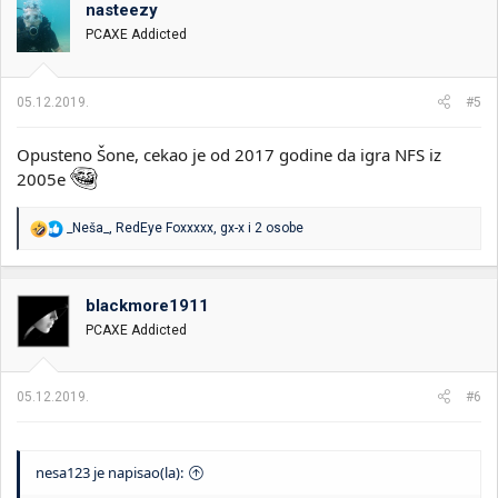
nasteezy
PCAXE Addicted
05.12.2019.
#5
Opusteno Šone, cekao je od 2017 godine da igra NFS iz
2005e
R
_Neša_
,
RedEye Foxxxxx
,
gx-x
i 2 osobe
e
a
g
o
blackmore1911
v
PCAXE Addicted
a
n
j
a
05.12.2019.
#6
:
nesa123 je napisao(la):