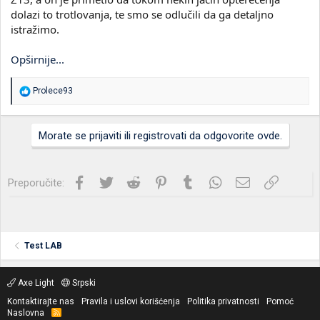
dolazi to trotlovanja, te smo se odlučili da ga detaljno
istražimo.
Opširnije...
R
Prolece93
e
a
g
Morate se prijaviti ili registrovati da odgovorite ovde.
o
v
a
n
Facebook
Twitter
Reddit
Pinterest
Tumblr
WhatsApp
Imejl
Link
Preporučite:
j
a
:
Test LAB
Axe Light
Srpski
Kontaktirajte nas
Pravila i uslovi korišćenja
Politika privatnosti
Pomoć
Naslovna
R