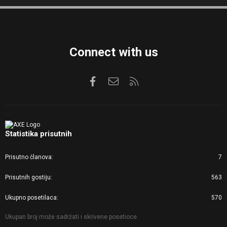
S
S
Connect with us
Facebook
Kontaktirajte nas
RSS
Statistika prisutnih
Prisutno članova
7
Prisutnih gostiju
563
Ukupno posetilaca
570
Ukupan broj može sadržati i skrivene posetioce.