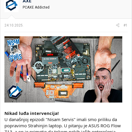
t
m
k
AXE
n
p
e
PCAXE Addicted
i
o
k
k
t
r
24.10.2025.
#1
e
e
m
t
e
a
n
j
a
Nikad luđa intervencija!
U današnjoj epizodi "Nisam Servis" imali smo priliku da
popravimo Strahinjin laptop. U pitanju je ASUS ROG Flow
Z13, a on je primetio da tokom nekih jačih opterećenja