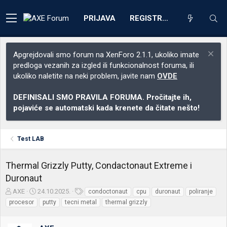
PRIJAVA
REGISTRACIJA
Apgrejdovali smo forum na XenForo 2.1.1, ukoliko imate
predloga vezanih za izgled ili funkcionalnost foruma, ili
ukoliko naletite na neki problem, javite nam
OVDE
DEFINISALI SMO PRAVILA FORUMA. Pročitajte ih,
pojaviće se automatski kada krenete da čitate nešto!
Test LAB
Thermal Grizzly Putty, Condactonaut Extreme i
Duronaut
Z
D
O
AXE
24.10.2025.
condoctonaut
cpu
duronaut
poliranje
a
a
z
procesor
putty
tecni metal
thermal grizzly
č
t
n
e
u
a