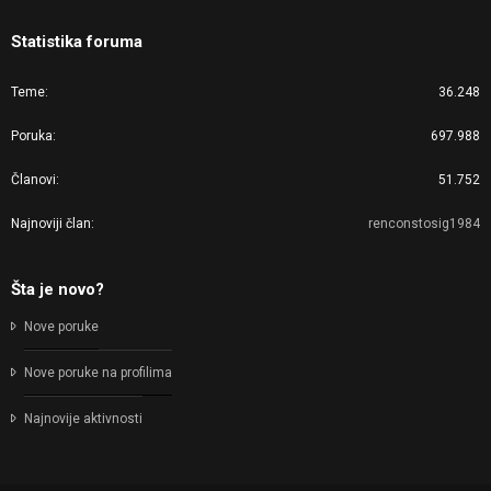
Statistika foruma
Teme
36.248
Poruka
697.988
Članovi
51.752
Najnoviji član
renconstosig1984
Šta je novo?
Nove poruke
Nove poruke na profilima
Najnovije aktivnosti