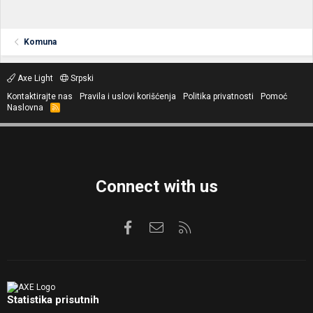
Komuna
Axe Light
Srpski
Kontaktirajte nas
Pravila i uslovi korišćenja
Politika privatnosti
Pomoć
Naslovna
R
S
S
Connect with us
Facebook
Kontaktirajte nas
RSS
Statistika prisutnih