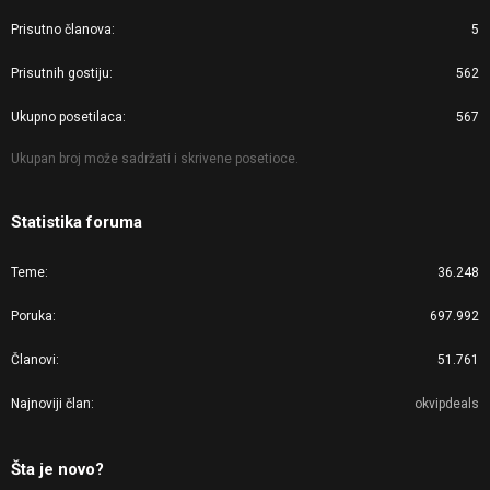
Prisutno članova
5
Prisutnih gostiju
562
Ukupno posetilaca
567
Ukupan broj može sadržati i skrivene posetioce.
Statistika foruma
Teme
36.248
Poruka
697.992
Članovi
51.761
Najnoviji član
okvipdeals
Šta je novo?