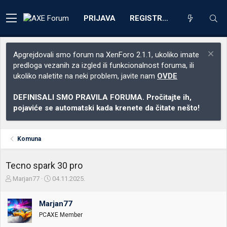
PRIJAVA
REGISTRACIJA
Apgrejdovali smo forum na XenForo 2.1.1, ukoliko imate
predloga vezanih za izgled ili funkcionalnost foruma, ili
ukoliko naletite na neki problem, javite nam
OVDE
DEFINISALI SMO PRAVILA FORUMA. Pročitajte ih,
pojaviće se automatski kada krenete da čitate nešto!
Komuna
Tecno spark 30 pro
Z
D
Marjan77
04.11.2025.
a
a
č
t
Marjan77
e
u
t
m
PCAXE Member
n
p