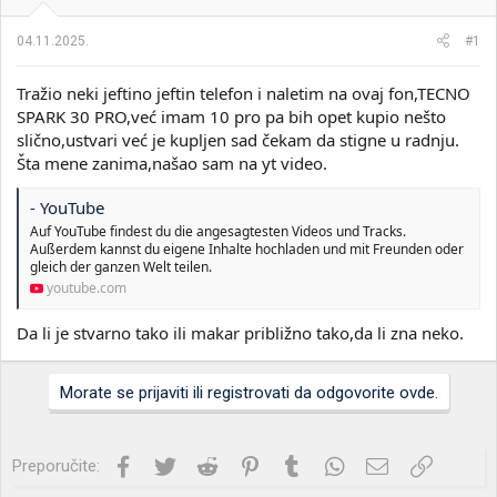
i
o
k
k
04.11.2025.
#1
t
r
e
e
Tražio neki jeftino jeftin telefon i naletim na ovaj fon,TECNO
m
t
e
a
SPARK 30 PRO,već imam 10 pro pa bih opet kupio nešto
n
slično,ustvari već je kupljen sad čekam da stigne u radnju.
j
Šta mene zanima,našao sam na yt video.
a
- YouTube
Auf YouTube findest du die angesagtesten Videos und Tracks.
Außerdem kannst du eigene Inhalte hochladen und mit Freunden oder
gleich der ganzen Welt teilen.
youtube.com
Da li je stvarno tako ili makar približno tako,da li zna neko.
Morate se prijaviti ili registrovati da odgovorite ovde.
Facebook
Twitter
Reddit
Pinterest
Tumblr
WhatsApp
Imejl
Link
Preporučite: