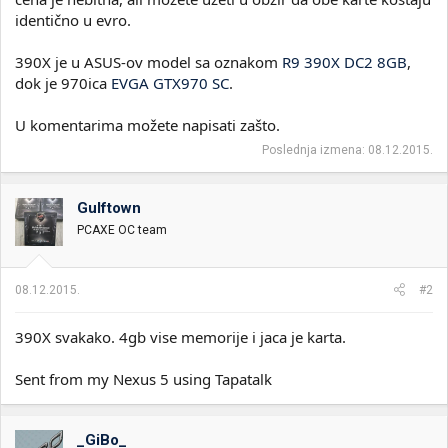
identično u evro.
390X je u ASUS-ov model sa oznakom
R9 390X DC2 8GB
,
dok je 970ica
EVGA GTX970 SC
.
U komentarima možete napisati zašto.
Poslednja izmena:
08.12.2015.
Gulftown
PCAXE OC team
08.12.2015.
#2
390X svakako. 4gb vise memorije i jaca je karta.
Sent from my Nexus 5 using Tapatalk
_GiBo_