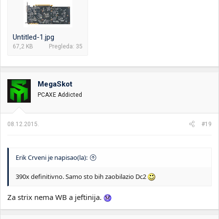
Untitled-1.jpg
67,2 KB
Pregleda: 35
MegaSkot
PCAXE Addicted
08.12.2015.
#19
Erik Crveni je napisao(la):
390x definitivno. Samo sto bih zaobilazio Dc2
Za strix nema WB a jeftinija.