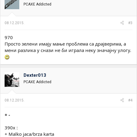
PCAXE Addicted
08.12.2015.
#3
970
Просто зелени имају мање проблема са драјверима, а
мени разлика у снази не би играла неку значајну улогу.
Dexter013
PCAXE Addicted
08.12.2015.
#4
+ -
390x :
+ Malko jaca/brza karta