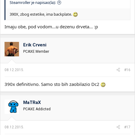
Steamroller je napisao(la):
390X, zbog estetike, ima backplate.
Imaju obe, pod vodom...u dezenu drveta... :p
Erik Crveni
PCAXE Member
08.12.2015.
#16
390x definitivno. Samo sto bih zaobilazio Dc2
MaTRaX
PCAXE Addicted
08.12.2015.
#17