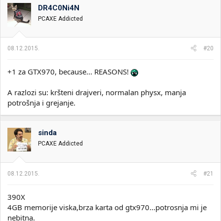
DR4C0Ni4N
PCAXE Addicted
08.12.2015.
#20
+1 za GTX970, because... REASONS!
A razlozi su: kršteni drajveri, normalan physx, manja
potrošnja i grejanje.
sinda
PCAXE Addicted
08.12.2015.
#21
390X
4GB memorije viska,brza karta od gtx970...potrosnja mi je
nebitna.