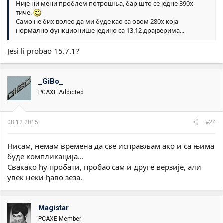
Није ни мени проблем потрошња, бар што се једне 390х
тиче.
Само не бих волео да ми буде као са овом 280х која
нормално функционише једино са 13.12 драјверима...
Jesi li probao 15.7.1?
_GiBo_
PCAXE Addicted
08.12.2015.
#24
Нисам, немам времена да све исправљам ако и са њима
буде компликација...
Свакако ћу пробати, пробао сам и друге верзије, али
увек неки ђаво зеза.
Magistar
PCAXE Member