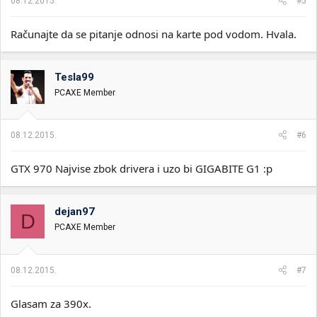
08.12.2015.
#5
Računajte da se pitanje odnosi na karte pod vodom. Hvala.
Tesla99
PCAXE Member
08.12.2015.
#6
GTX 970 Najvise zbok drivera i uzo bi GIGABITE G1 :p
dejan97
D
PCAXE Member
08.12.2015.
#7
Glasam za 390x.