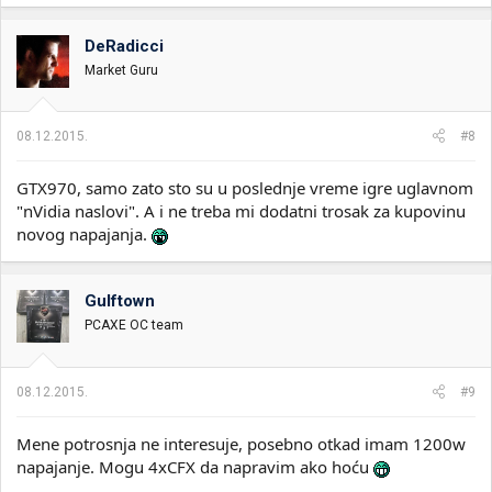
DeRadicci
Market Guru
08.12.2015.
#8
GTX970, samo zato sto su u poslednje vreme igre uglavnom
"nVidia naslovi". A i ne treba mi dodatni trosak za kupovinu
novog napajanja.
Gulftown
PCAXE OC team
08.12.2015.
#9
Mene potrosnja ne interesuje, posebno otkad imam 1200w
napajanje. Mogu 4xCFX da napravim ako hoću