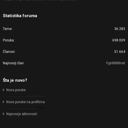
Statistika foruma
Teme
36.283
Poruka
698.009
Članovi
51.664
Najnoviji član
Fg68888net
Šta je novo?
Nove poruke
Nove poruke na profilima
Najnovije aktivnosti