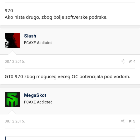
970
Ako nista drugo, zbog bolje softverske podrske.
Slash
PCAXE Addicted
08.12.2015.
#14
GTX 970 zbog moguceg veceg OC potencijala pod vodom.
MegaSkot
PCAXE Addicted
08.12.2015.
#15