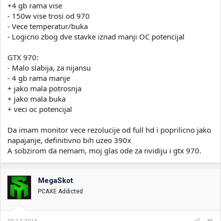
+4 gb rama vise
- 150w vise trosi od 970
- Vece temperatur/buka
- Logicno zbog dve stavke iznad manji OC potencijal
GTX 970:
- Malo slabija, za nijansu
- 4 gb rama manje
+ jako mala potrosnja
+ jako mala buka
+ veci oc potencijal
Da imam monitor vece rezolucije od full hd i poprilicno jako
napajanje, definitivno bih uzeo 390x
A sobzirom da nemam, moj glas ode za nvidiju i gtx 970.
MegaSkot
PCAXE Addicted