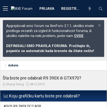
PRIJAVA
REGISTRACIJA
Apgrejdovali smo forum na XenForo 2.1.1, ukoliko imate
predloga vezanih za izgled ili funkcionalnost foruma, ili
ukoliko naletite na neki problem, javite nam
OVDE
DEFINISALI SMO PRAVILA FORUMA. Pročitajte ih,
pojaviće se automatski kada krenete da čitate nešto!
Ankete
Šta biste pre odabrali R9 390X ili GTX970?
Z
D
Shang Tsung
08.12.2015.
a
a
č
t
Koju grafičku kartu biste pre odabrali?
e
u
t
m
n
p
ASUS R9 390X DC2 8GB