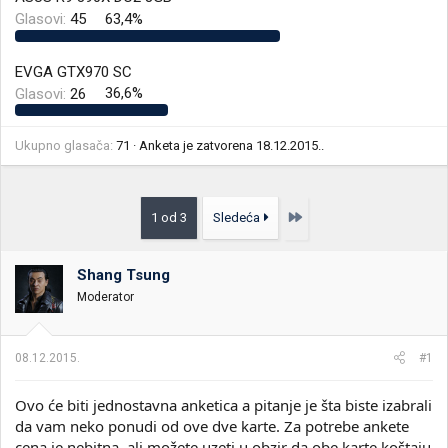
i
o
Glasovi:
45
63,4%
k
k
t
r
e
e
EVGA GTX970 SC
m
t
Glasovi:
26
36,6%
e
a
n
j
Ukupno glasača
71
Anketa je zatvorena
18.12.2015.
.
a
Poslednja
1 od 3
Sledeća
Shang Tsung
Moderator
08.12.2015.
#1
Ovo će biti jednostavna anketica a pitanje je šta biste izabrali
da vam neko ponudi od ove dve karte. Za potrebe ankete
cena je nebitna, ali možete uzeti u obzir da obe karte koštaju