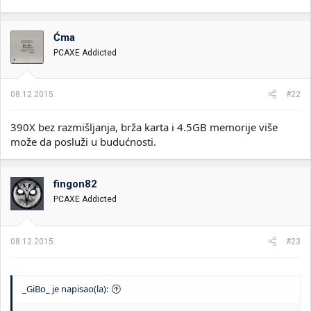
Ćma
PCAXE Addicted
08.12.2015.
#22
390X bez razmišljanja, brža karta i 4.5GB memorije više
može da posluži u budućnosti.
fingon82
PCAXE Addicted
08.12.2015.
#23
_GiBo_ je napisao(la):