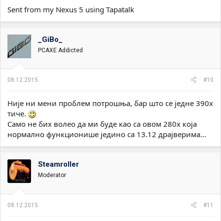
Sent from my Nexus 5 using Tapatalk
_GiBo_
PCAXE Addicted
08.12.2015.
#10
Није ни мени проблем потрошња, бар што се једне 390х
тиче.
Само не бих волео да ми буде као са овом 280х која
нормално функционише једино са 13.12 драјверима...
Steamroller
Moderator
08.12.2015.
#11