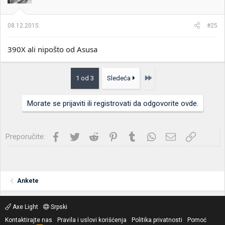
08.12.2015.
#25
390X ali nipošto od Asusa
Poslednja
1 od 3
Sledeća
Morate se prijaviti ili registrovati da odgovorite ovde.
Facebook
Twitter
Reddit
Pinterest
Tumblr
WhatsApp
Imejl
Link
Preporučite:
Ankete
Axe Light
Srpski
Kontaktirajte nas
Pravila i uslovi korišćenja
Politika privatnosti
Pomoć