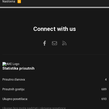
Naslovna
R
S
S
Connect with us
Facebook
Kontaktirajte nas
RSS
Statistika prisutnih
Prisutno članova
4
Prisutnih gostiju
689
Ukupno posetilaca
693
Ukupan broj može sadržati i skrivene posetioce.