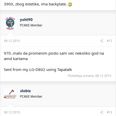
390X, zbog estetike, ima backplate.
yoht90
PCAXE Member
08.12.2015.
#12
970..malo da promenim posto sam vec nekoliko god na
amd kartama
Sent from my LG-D802 using Tapatalk
Poslednja izmena:
08.12.2015.
slobix
PCAXE Member
08.12.2015.
#13