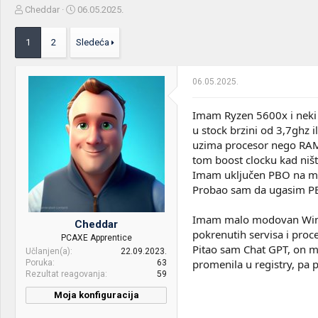
Z
D
Cheddar
06.05.2025.
a
a
č
t
1
2
Sledeća
e
u
t
m
n
p
06.05.2025.
i
o
k
k
t
r
Imam Ryzen 5600x i neki d
e
e
u stock brzini od 3,7ghz i
m
t
uzima procesor nego RAM. 
e
a
tom boost clocku kad ništ
n
Imam uključen PBO na man
j
a
Probao sam da ugasim PBO,
Imam malo modovan Wi
Cheddar
pokrenutih servisa i proc
PCAXE Apprentice
Pitao sam Chat GPT, on mi
Učlanjen(a)
22.09.2023.
promenila u registry, pa 
Poruka
63
Rezultat reagovanja
59
Moja konfiguracija
CPU & cooler:
AMD Ryzen 5 5600X ID