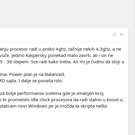
#1
nju procesor radi u preko 4ghz, tačnije nekih 4,3ghz, a ne
 vuče. Jedino Kaspersky ponekad malo zavrti, ali i on ne
- 38 stepeni. Sve radi kako treba. Ali mi je čudno da stoji u
ema. Power plan je na Balanced.
sajta. I dalje se ponaša isto.
za bolje performanse sistema gde je smanjen broj
 bi promenilo idle clock procesora da radi stalno u boost-u.
staliram novi Windows jer je možda ta skripta nešto