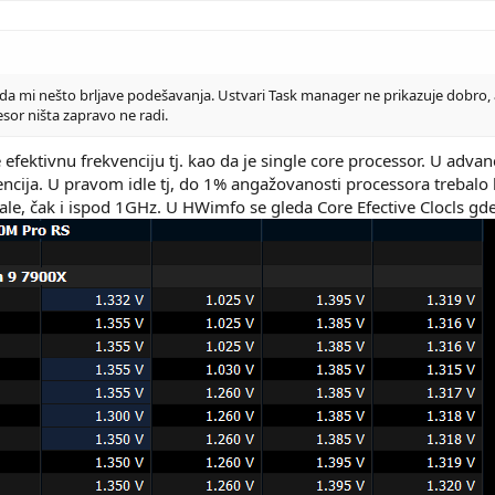
o da mi nešto brljave podešavanja. Ustvari Task manager ne prikazuje dobro,
sor ništa zapravo ne radi.
efektivnu frekvenciju tj. kao da je single core processor. U adva
encija. U pravom idle tj, do 1% angažovanosti processora trebalo 
le, čak i ispod 1GHz. U HWimfo se gleda Core Efective Clocls gde