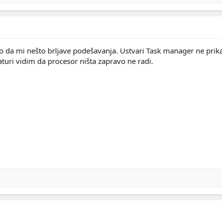
ao da mi nešto brljave podešavanja. Ustvari Task manager ne prik
turi vidim da procesor ništa zapravo ne radi.