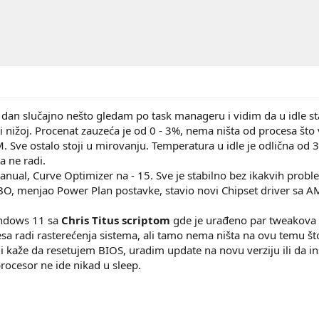
an slučajno nešto gledam po task manageru i vidim da u idle sta
li nižoj. Procenat zauzeća je od 0 - 3%, nema ništa od procesa što
Sve ostalo stoji u mirovanju. Temperatura u idle je odlična od 35 
a ne radi.
ual, Curve Optimizer na - 15. Sve je stabilno bez ikakvih probl
 menjao Power Plan postavke, stavio novi Chipset driver sa AMD 
ndows 11 sa
Chris Titus scriptom
gde je urađeno par tweakova 
esa radi rasterećenja sistema, ali tamo nema ništa na ovu temu što
 kaže da resetujem BIOS, uradim update na novu verziju ili da in
procesor ne ide nikad u sleep.