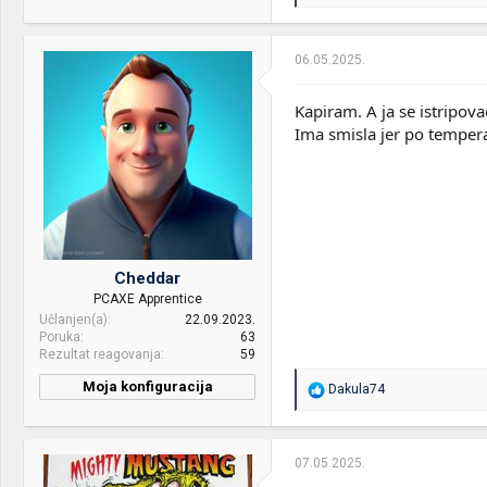
e
Mice &
MX Master 2S , APEX 7
a
keyboard:
g
o
06.05.2025.
v
a
n
Kapiram. A ja se istripov
j
Ima smisla jer po tempera
a
:
Cheddar
PCAXE Apprentice
Učlanjen(a)
22.09.2023.
Poruka
63
Rezultat reagovanja
59
Moja konfiguracija
R
Dakula74
e
CPU & cooler:
AMD Ryzen 5 5600X ID
a
Cooling SE-224-XT ARGB
g
o
07.05.2025.
Motherboard:
Gigabyte B450 Aorus Elite
v