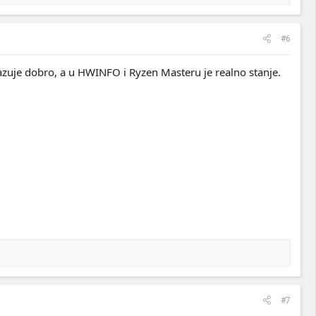
#6
azuje dobro, a u HWINFO i Ryzen Masteru je realno stanje.
#7