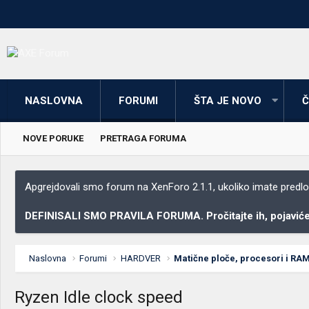
NASLOVNA
FORUMI
ŠTA JE NOVO
Č
NOVE PORUKE
PRETRAGA FORUMA
Apgrejdovali smo forum na XenForo 2.1.1, ukoliko imate predloga
DEFINISALI SMO PRAVILA FORUMA. Pročitajte ih, pojaviće 
Naslovna
Forumi
HARDVER
Matične ploče, procesori i RA
Ryzen Idle clock speed