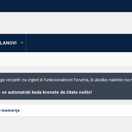
LANOVI
 vezanih za izgled ili funkcionalnost foruma, ili ukoliko naletite na
se automatski kada krenete da čitate nešto!
M memorije