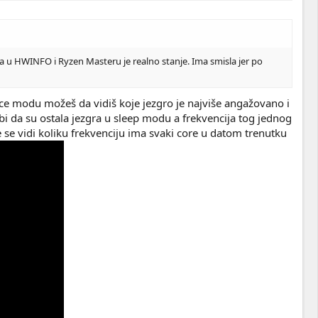
 a u HWINFO i Ryzen Masteru je realno stanje. Ima smisla jer po
nce modu možeš da vidiš koje jezgro je najviše angažovano i
bi da su ostala jezgra u sleep modu a frekvencija tog jednog
 se vidi koliku frekvenciju ima svaki core u datom trenutku