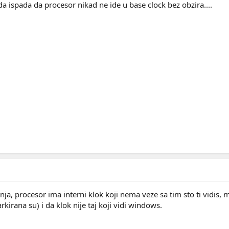
a ispada da procesor nikad ne ide u base clock bez obzira....
nja, procesor ima interni klok koji nema veze sa tim sto ti vidis,
rkirana su) i da klok nije taj koji vidi windows.