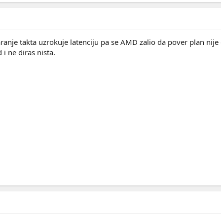
aranje takta uzrokuje latenciju pa se AMD zalio da pover plan nije 
i ne diras nista.