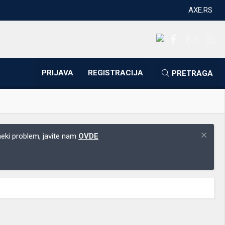
AXE.RS
Facebook
Kontakti
RS
PRIJAVA
REGISTRACIJA
PRETRAGA
 neki problem, javite nam
OVDE