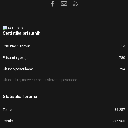
Facebook
Kontaktirajte nas
RSS
Statistika prisutnih
Prisutno članova
14
Prisutnih gostiju
780
Ukupno posetilaca
794
Ukupan broj može sadržati i skrivene posetioce.
Statistika foruma
Teme
36.257
Poruka
697.963