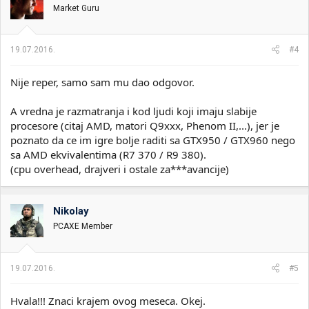
Market Guru
19.07.2016.
#4
Nije reper, samo sam mu dao odgovor.
A vredna je razmatranja i kod ljudi koji imaju slabije
procesore (citaj AMD, matori Q9xxx, Phenom II,...), jer je
poznato da ce im igre bolje raditi sa GTX950 / GTX960 nego
sa AMD ekvivalentima (R7 370 / R9 380).
(cpu overhead, drajveri i ostale za***avancije)
Nikolay
PCAXE Member
19.07.2016.
#5
Hvala!!! Znaci krajem ovog meseca. Okej.