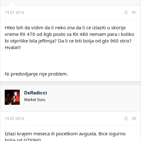
i
o
k
k
19.07.2016.
#1
t
r
e
e
m
t
Hteo bih da vidim da li neko zna da li ce izlaziti u skorije
e
a
vreme RX 470 od 8gb posto za RX 480 nemam para i koliko
n
bi otprilike bila jeftinija? Da li ce biti bolja od gtx 960 strix?
j
Hvala!!!
a
Ni predvidjanje nije problem.
DeRadicci
Market Guru
19.07.2016.
#2
Izlazi krajem meseca ili pocetkom avgusta. Bice sigurno
bolja od GTX960.