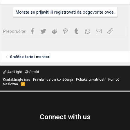
Morate se prijaviti ili registrovati da odgovorite ovde.
Facebook
Twitter
Reddit
Pinterest
Tumblr
WhatsApp
Imejl
Link
Preporučite:
Grafičke karte i monitori
Axe Light
Srpski
Kontaktirajte nas
Pravila i uslovi korišćenja
Politika privatnosti
Pomoć
Naslovna
R
S
S
Connect with us