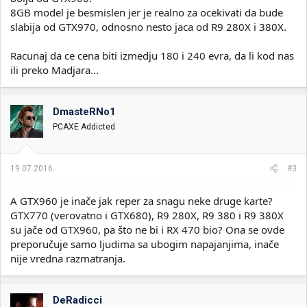
8GB model je besmislen jer je realno za ocekivati da bude
slabija od GTX970, odnosno nesto jaca od R9 280X i 380X.
Racunaj da ce cena biti izmedju 180 i 240 evra, da li kod nas
ili preko Madjara...
DmasteRNo1
PCAXE Addicted
19.07.2016.
#3
A GTX960 je inače jak reper za snagu neke druge karte?
GTX770 (verovatno i GTX680), R9 280X, R9 380 i R9 380X
su jače od GTX960, pa što ne bi i RX 470 bio? Ona se ovde
preporučuje samo ljudima sa ubogim napajanjima, inače
nije vredna razmatranja.
DeRadicci