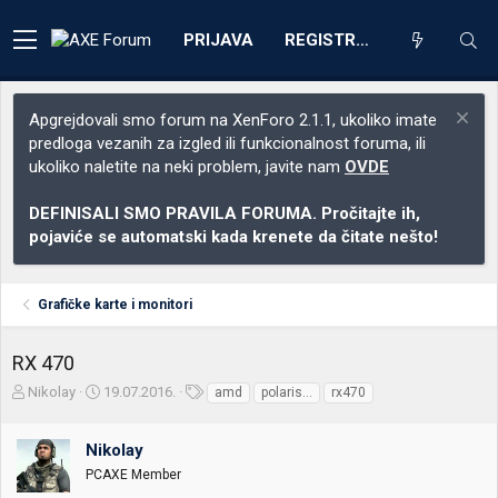
PRIJAVA
REGISTRACIJA
Apgrejdovali smo forum na XenForo 2.1.1, ukoliko imate
predloga vezanih za izgled ili funkcionalnost foruma, ili
ukoliko naletite na neki problem, javite nam
OVDE
DEFINISALI SMO PRAVILA FORUMA. Pročitajte ih,
pojaviće se automatski kada krenete da čitate nešto!
Grafičke karte i monitori
RX 470
Z
D
O
Nikolay
19.07.2016.
amd
polaris...
rx470
a
a
z
č
t
n
Nikolay
e
u
a
t
m
k
PCAXE Member
n
p
e