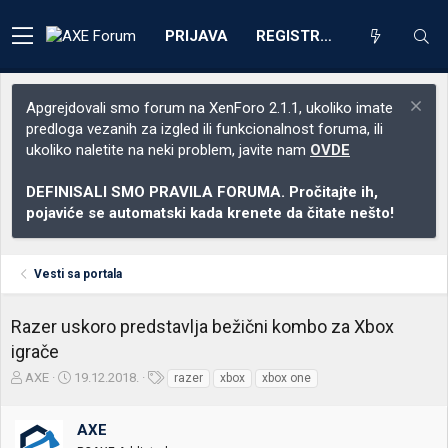
PRIJAVA
REGISTRACIJA
Apgrejdovali smo forum na XenForo 2.1.1, ukoliko imate
predloga vezanih za izgled ili funkcionalnost foruma, ili
ukoliko naletite na neki problem, javite nam
OVDE
DEFINISALI SMO PRAVILA FORUMA. Pročitajte ih,
pojaviće se automatski kada krenete da čitate nešto!
Vesti sa portala
Razer uskoro predstavlja bežični kombo za Xbox
igrače
Z
D
O
AXE
19.12.2018.
razer
xbox
xbox one
a
a
z
č
t
n
AXE
e
u
a