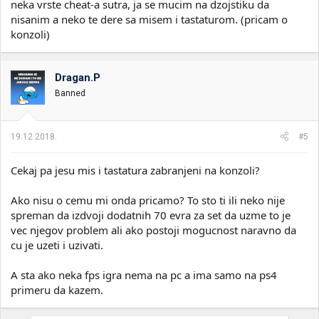
neka vrste cheat-a sutra, ja se mucim na dzojstiku da
nisanim a neko te dere sa misem i tastaturom. (pricam o
konzoli)
Dragan.P
Banned
19.12.2018.
#5
Cekaj pa jesu mis i tastatura zabranjeni na konzoli?
Ako nisu o cemu mi onda pricamo? To sto ti ili neko nije
spreman da izdvoji dodatnih 70 evra za set da uzme to je
vec njegov problem ali ako postoji mogucnost naravno da
cu je uzeti i uzivati.
A sta ako neka fps igra nema na pc a ima samo na ps4
primeru da kazem.