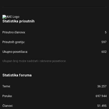
Statistika prisutnih
Prisutno članova
5
Prisutnih gostiju
597
Ukupno posetilaca
602
Ukupan broj može sadržati i skrivene posetioce.
Statistika foruma
Teme
36.257
Poruka
697.944
Članovi
51.495