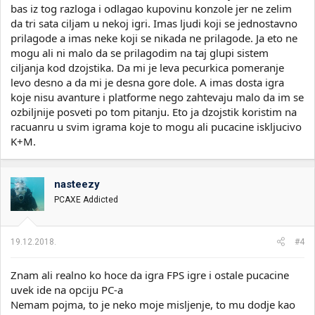
bas iz tog razloga i odlagao kupovinu konzole jer ne zelim
da tri sata ciljam u nekoj igri. Imas ljudi koji se jednostavno
prilagode a imas neke koji se nikada ne prilagode. Ja eto ne
mogu ali ni malo da se prilagodim na taj glupi sistem
ciljanja kod dzojstika. Da mi je leva pecurkica pomeranje
levo desno a da mi je desna gore dole. A imas dosta igra
koje nisu avanture i platforme nego zahtevaju malo da im se
ozbiljnije posveti po tom pitanju. Eto ja dzojstik koristim na
racuanru u svim igrama koje to mogu ali pucacine iskljucivo
K+M.
nasteezy
PCAXE Addicted
19.12.2018.
#4
Znam ali realno ko hoce da igra FPS igre i ostale pucacine
uvek ide na opciju PC-a
Nemam pojma, to je neko moje misljenje, to mu dodje kao