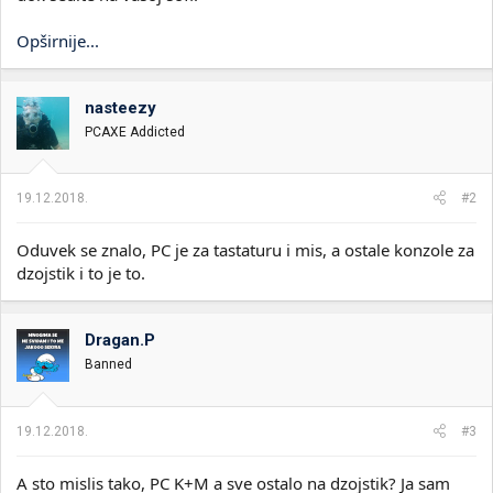
Opširnije...
nasteezy
PCAXE Addicted
19.12.2018.
#2
Oduvek se znalo, PC je za tastaturu i mis, a ostale konzole za
dzojstik i to je to.
Dragan.P
Banned
19.12.2018.
#3
A sto mislis tako, PC K+M a sve ostalo na dzojstik? Ja sam