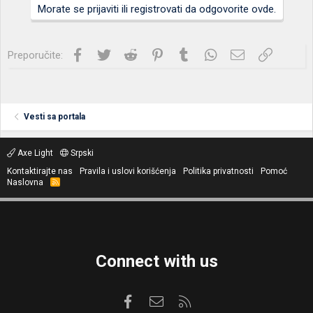
Morate se prijaviti ili registrovati da odgovorite ovde.
Facebook
Twitter
Reddit
Pinterest
Tumblr
WhatsApp
Imejl
Link
Preporučite:
Vesti sa portala
Axe Light
Srpski
Kontaktirajte nas
Pravila i uslovi korišćenja
Politika privatnosti
Pomoć
Naslovna
R
S
S
Connect with us
Facebook
Kontaktirajte nas
RSS