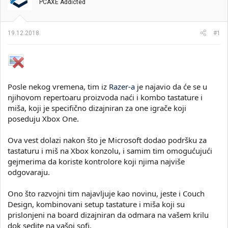
t
m
k
PCAXE Addicted
n
p
e
i
o
k
k
19.12.2018.
#1
t
r
e
e
m
t
e
a
n
j
Posle nekog vremena, tim iz
Razer-a
je najavio da će se u
a
njihovom repertoaru proizvoda naći i kombo tastature i
miša, koji je specifično dizajniran za one igrače koji
poseduju Xbox One.
Ova vest dolazi nakon što je Microsoft dodao podršku za
tastaturu i miš na Xbox konzolu, i samim tim omogućujući
gejmerima da koriste kontrolore koji njima najviše
odgovaraju.
Ono što razvojni tim najavljuje kao novinu, jeste i Couch
Design, kombinovani setup tastature i miša koji su
prislonjeni na board dizajniran da odmara na vašem krilu
dok sedite na vašoj sofi.