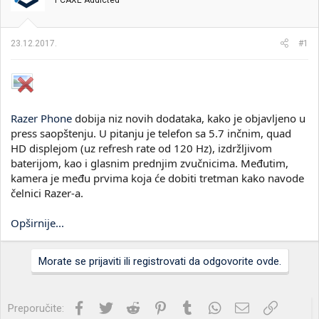
PCAXE Addicted
i
o
k
k
t
r
23.12.2017.
#1
e
e
m
t
e
a
n
j
a
Razer Phone
dobija niz novih dodataka, kako je objavljeno u
press saopštenju. U pitanju je telefon sa 5.7 inčnim, quad
HD displejom (uz refresh rate od 120 Hz), izdržljivom
baterijom, kao i glasnim prednjim zvučnicima. Međutim,
kamera je među prvima koja će dobiti tretman kako navode
čelnici Razer-a.
Opširnije...
Morate se prijaviti ili registrovati da odgovorite ovde.
Facebook
Twitter
Reddit
Pinterest
Tumblr
WhatsApp
Imejl
Link
Preporučite: