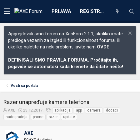
PRIJAVA
REGISTRACIJA
Apgrejdovali smo forum na XenForo 2.1.1, ukoliko imate
predloga vezanih za izgled ili funkcionalnost foruma, ili
ukoliko naletite na neki problem, javite nam
OVDE
DEFINISALI SMO PRAVILA FORUMA. Pročitajte ih,
pojaviće se automatski kada krenete da čitate nešto!
Vesti sa portala
Razer unapređuje kamere telefona
Z
D
O
AXE
23.12.2017.
aplikacija
app
camera
dodaci
a
a
z
nadogradnja
phone
razer
update
č
t
n
e
u
a
t
m
k
AXE
n
p
e