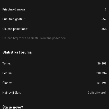
Prisutno članova
7
Prisutnih gostiju
557
Ukupno posetilaca
564
Ukupan broj može sadržati i skrivene posetioce.
Statistika foruma
Teme
36.308
Poruka
698.034
Članovi
51.696
Najnoviji član
Go8software1
Šta je novo?