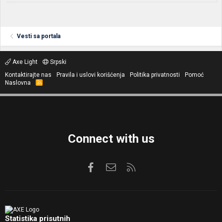
Vesti sa portala
Axe Light
Srpski
Kontaktirajte nas
Pravila i uslovi korišćenja
Politika privatnosti
Pomoć
Naslovna
R
S
S
Connect with us
Facebook
Kontaktirajte nas
RSS
Statistika prisutnih