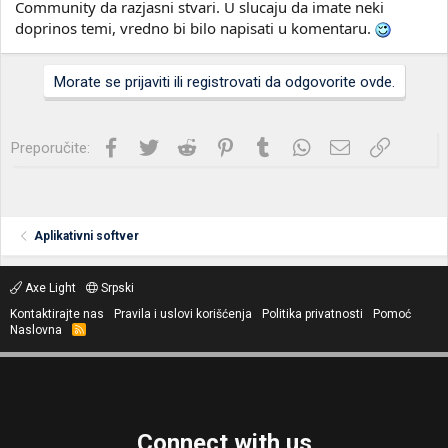
Community da razjasni stvari. U slucaju da imate neki
doprinos temi, vredno bi bilo napisati u komentaru.
Morate se prijaviti ili registrovati da odgovorite ovde.
Facebook
Twitter
Reddit
Pinterest
Tumblr
WhatsApp
Imejl
Link
Preporučite:
Aplikativni softver
Axe Light
Srpski
Kontaktirajte nas
Pravila i uslovi korišćenja
Politika privatnosti
Pomoć
Naslovna
R
S
S
Connect with us