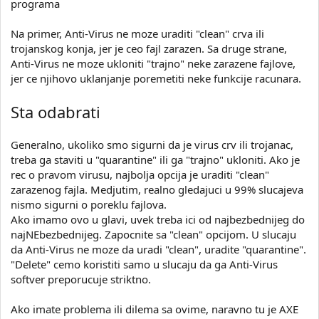
programa
Na primer, Anti-Virus ne moze uraditi "clean" crva ili
trojanskog konja, jer je ceo fajl zarazen. Sa druge strane,
Anti-Virus ne moze ukloniti "trajno" neke zarazene fajlove,
jer ce njihovo uklanjanje poremetiti neke funkcije racunara.
Sta odabrati
Generalno, ukoliko smo sigurni da je virus crv ili trojanac,
treba ga staviti u "quarantine" ili ga "trajno" ukloniti. Ako je
rec o pravom virusu, najbolja opcija je uraditi "clean"
zarazenog fajla. Medjutim, realno gledajuci u 99% slucajeva
nismo sigurni o poreklu fajlova.
Ako imamo ovo u glavi, uvek treba ici od najbezbednijeg do
najNEbezbednijeg. Zapocnite sa "clean" opcijom. U slucaju
da Anti-Virus ne moze da uradi "clean", uradite "quarantine".
"Delete" cemo koristiti samo u slucaju da ga Anti-Virus
softver preporucuje striktno.
Ako imate problema ili dilema sa ovime, naravno tu je AXE