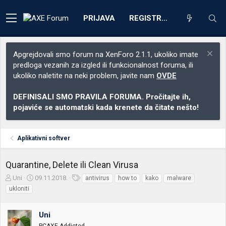
PRIJAVA
REGISTRACIJA
Apgrejdovali smo forum na XenForo 2.1.1, ukoliko imate
predloga vezanih za izgled ili funkcionalnost foruma, ili
ukoliko naletite na neki problem, javite nam
OVDE
DEFINISALI SMO PRAVILA FORUMA. Pročitajte ih,
pojaviće se automatski kada krenete da čitate nešto!
Aplikativni softver
Quarantine, Delete ili Clean Virusa
Z
D
O
Uni
09.11.2018.
antivirus
how to
kako
malware
a
a
z
ukloniti
č
t
n
e
u
a
t
m
k
Uni
n
p
e