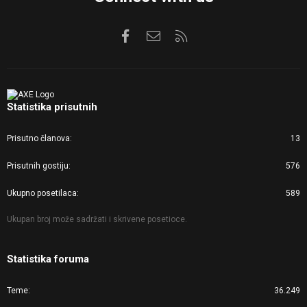
Facebook
Kontaktirajte nas
RSS
Statistika prisutnih
Prisutno članova
13
Prisutnih gostiju
576
Ukupno posetilaca
589
Ukupan broj može sadržati i skrivene posetioce.
Statistika foruma
Teme
36.249