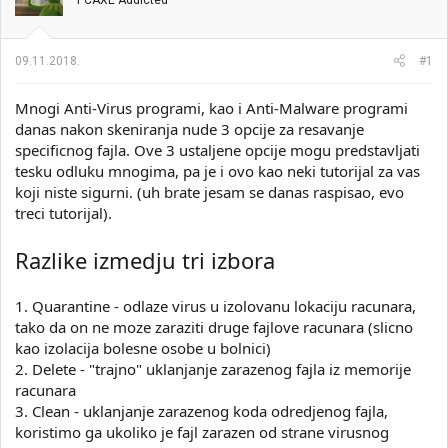
PCAXE Addicted
i
o
k
k
t
r
09.11.2018.
#1
e
e
m
t
e
a
Mnogi Anti-Virus programi, kao i Anti-Malware programi
n
danas nakon skeniranja nude 3 opcije za resavanje
j
specificnog fajla. Ove 3 ustaljene opcije mogu predstavljati
a
tesku odluku mnogima, pa je i ovo kao neki tutorijal za vas
koji niste sigurni. (uh brate jesam se danas raspisao, evo
treci tutorijal).
Razlike izmedju tri izbora
1. Quarantine - odlaze virus u izolovanu lokaciju racunara,
tako da on ne moze zaraziti druge fajlove racunara (slicno
kao izolacija bolesne osobe u bolnici)
2. Delete - "trajno" uklanjanje zarazenog fajla iz memorije
racunara
3. Clean - uklanjanje zarazenog koda odredjenog fajla,
koristimo ga ukoliko je fajl zarazen od strane virusnog