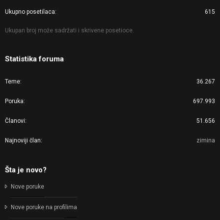
Ukupno posetilaca
615
Ukupan broj može sadržati i skrivene posetioce.
Statistika foruma
Teme
36.267
Poruka
697.993
Članovi
51.656
Najnoviji član
zimina
Šta je novo?
Nove poruke
Nove poruke na profilima