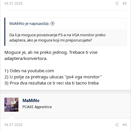
06.07.2020.
#3
MaMiNo je napisao(la):
Da li je moguce povezivanje PS-a na VGA monitor preko
adaptera, ako je moguce koji mi preporucujete?
Moguce je, ali ne preko jednog. Trebace ti vise
adaptera/konvertora.
1) Odes na youtube.com
2) U polje za pretragu ukucas "ps4 vga monitor"
3) Prva dva rezultata ce ti reci sta ti tacno treba
MaMiNo
PCAXE Apprentice
06.07.2020.
#4