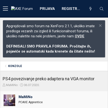
PRIJAVA
REGISTRACIJA
Apgrejdovali smo forum na XenForo 2.1.1, ukoliko imate
predloga vezanih za izgled ili funkcionalnost foruma, ili
ukoliko naletite na neki problem, javite nam
OVDE
DEFINISALI SMO PRAVILA FORUMA. Pročitajte ih,
pojaviće se automatski kada krenete da čitate nešto!
KONZOLE
PS4 povezivanje preko adaptera na VGA monitor
Z
D
MaMiNo
06.07.2020.
a
a
č
t
MaMiNo
e
u
t
m
PCAXE Apprentice
n
p