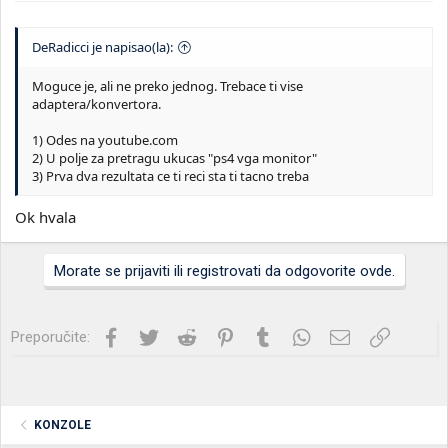
DeRadicci je napisao(la):
Moguce je, ali ne preko jednog. Trebace ti vise
adaptera/konvertora.
1) Odes na youtube.com
2) U polje za pretragu ukucas "ps4 vga monitor"
3) Prva dva rezultata ce ti reci sta ti tacno treba
Ok hvala
Morate se prijaviti ili registrovati da odgovorite ovde.
Facebook
Twitter
Reddit
Pinterest
Tumblr
WhatsApp
Imejl
Link
Preporučite:
KONZOLE