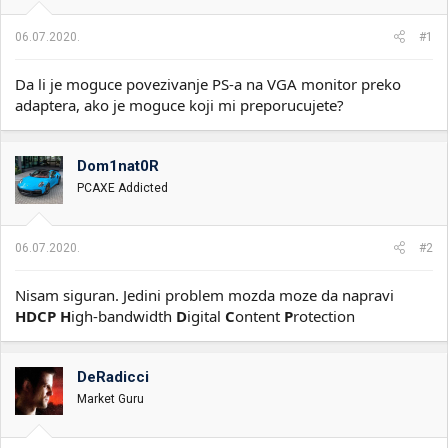
i
o
k
k
06.07.2020.
#1
t
r
e
e
Da li je moguce povezivanje PS-a na VGA monitor preko
m
t
e
a
adaptera, ako je moguce koji mi preporucujete?
n
j
a
Dom1nat0R
PCAXE Addicted
06.07.2020.
#2
Nisam siguran. Jedini problem mozda moze da napravi
HDCP
H
igh-bandwidth
D
igital
C
ontent
P
rotection
DeRadicci
Market Guru