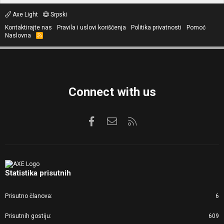
Axe Light
Srpski
Kontaktirajte nas
Pravila i uslovi korišćenja
Politika privatnosti
Pomoć
Naslovna
R
S
S
Connect with us
Facebook
Kontaktirajte nas
RSS
Statistika prisutnih
Prisutno članova
6
Prisutnih gostiju
609