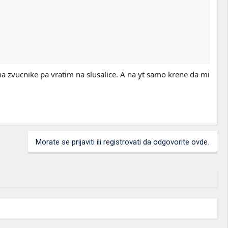
 zvucnike pa vratim na slusalice. A na yt samo krene da mi
Morate se prijaviti ili registrovati da odgovorite ovde.