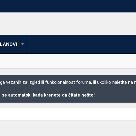
LANOVI
 vezanih za izgled ili funkcionalnost foruma, ili ukoliko naletite na
se automatski kada krenete da čitate nešto!