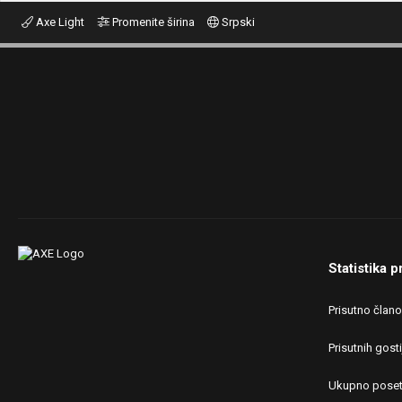
HDD:
500 GB
Axe Light
Promenite širina
Srpski
Case:
Deep Cool Dukase V2
PSU:
600 LC Power
Mice &
Cooler Master Devastor 2
keyboard:
Internet:
SBB 60 Mb/s
OS & Browser:
Windows 8
Statistika p
Prisutno član
Prisutnih gosti
Ukupno poset