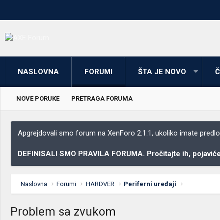
NASLOVNA
FORUMI
ŠTA JE NOVO
Č
NOVE PORUKE
PRETRAGA FORUMA
Apgrejdovali smo forum na XenForo 2.1.1, ukoliko imate predloga
DEFINISALI SMO PRAVILA FORUMA. Pročitajte ih, pojaviće 
Naslovna
Forumi
HARDVER
Periferni uređaji
Problem sa zvukom