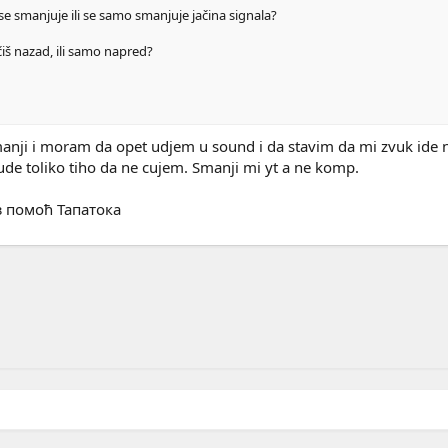
 smanjuje ili se samo smanjuje jačina signala?
čiš nazad, ili samo napred?
nji i moram da opet udjem u sound i da stavim da mi zvuk ide na
ude toliko tiho da ne cujem. Smanji mi yt a ne komp.
з помоћ Тапатока