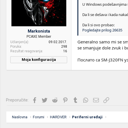
U Windows podešavnjima se
Da li se dešava i kada naka
Da li si ovo probao:
Pogledajte prilog 26635
Markonista
PCAXE Member
Generalno samo mi se sma
Učlanjen(a)
09.02.2017.
Poruka
298
se smanjuje dole zvuk i b
Rezultat reagovanja
16
Послато са SM-J320FN у
Moja konfiguracija
PC / Laptop
Novica
Name:
CPU & cooler:
Intel G4560
Motherboard:
H110M
Facebook
Twitter
Reddit
Pinterest
Tumblr
WhatsApp
Imejl
Link
Preporučite:
RAM:
8 GB 2133 mhz ddr4
VGA & cooler:
Gigabyte GTX 1050 Ti 4 GB
Naslovna
Forumi
HARDVER
Periferni uređaji
Display:
LG 32" TV