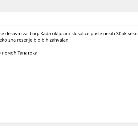
se desava ivaj bag. Kada ukljucim slusalice posle nekih 30ak seku
neko zna resenje bio bih zahvalan
з помоћ Тапатока