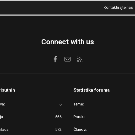
Kontaktirajte nas
Connect with us
Facebook
Kontaktirajte nas
RSS
risutnih
Statistika foruma
ova
6
Teme
ju
566
Poruka
ilaca
572
Članovi