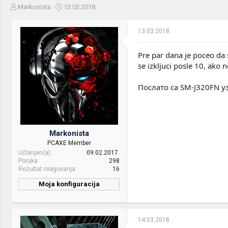
Z
D
Markonista
13.03.2018.
a
a
č
t
13.03.2018.
e
u
t
m
n
p
Pre par dana je poceo da 
i
o
se izkljuci posle 10, ako 
k
k
t
r
Послато са SM-J320FN у
e
e
m
t
e
a
n
j
Markonista
a
PCAXE Member
Učlanjen(a)
09.02.2017.
Poruka
298
Rezultat reagovanja
16
Moja konfiguracija
PC / Laptop
Novica
Name:
14.03.2018.
CPU & cooler:
Intel G4560