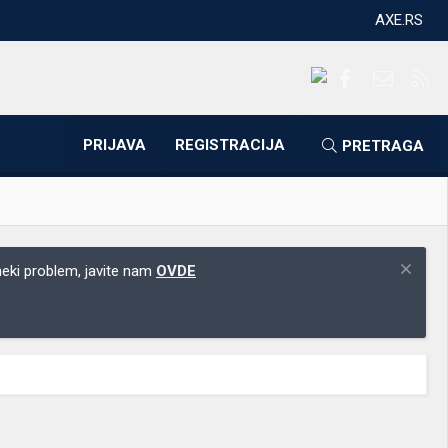
AXE.RS
Facebook
Kontakti
RS
PRIJAVA
REGISTRACIJA
PRETRAGA
 neki problem, javite nam
OVDE