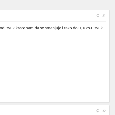
#1
ndi zvuk krece sam da se smanjuje i tako do 0, u cs-u zvuk
#2