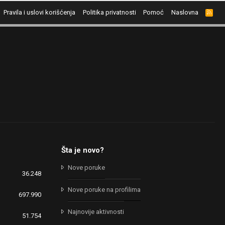
Pravila i uslovi korišćenja
Politika privatnosti
Pomoć
Naslovna
R
S
S
Šta je novo?
Nove poruke
36.248
Nove poruke na profilima
697.990
Najnovije aktivnosti
51.754