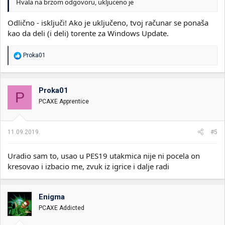
Hvala na brzom odgovoru, ukljuceno je
Odlično - isključi! Ako je uključeno, tvoj računar se ponaša
kao da deli (i deli) torente za Windows Update.
R
Proka01
e
a
g
o
Proka01
P
v
PCAXE Apprentice
a
n
j
a
11.09.2019.
#5
:
Uradio sam to, usao u PES19 utakmica nije ni pocela on
kresovao i izbacio me, zvuk iz igrice i dalje radi
Enigma
PCAXE Addicted