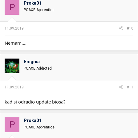
Proka01
P
PCAXE Apprentice
11.09.2019.
#10
Nemam....
Enigma
PCAXE Addicted
11.09.2019.
#11
kad si odradio update biosa?
Proka01
P
PCAXE Apprentice