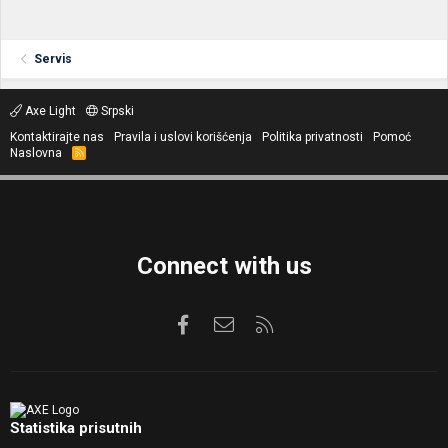
Servis
Axe Light
Srpski
Kontaktirajte nas
Pravila i uslovi korišćenja
Politika privatnosti
Pomoć
Naslovna
R
S
S
Connect with us
Facebook
Kontaktirajte nas
RSS
Statistika prisutnih