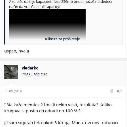
Ako piše da ti je kapacitet flesa 256mb onda možeš na sledeći
način da vratiš na full capacity:
Kliknite za proširenje...
uspeo, hvala
vladarko
PCAXE Addicted
11.09.2019.
#21
I šta kaže memtest? Ima li nekih vesti, rezultata? Koliko
krugova si pustio da odradi do 100 % ?
Ja sam siguran tek nakon 3 kruga. Mada, ovi novi računari