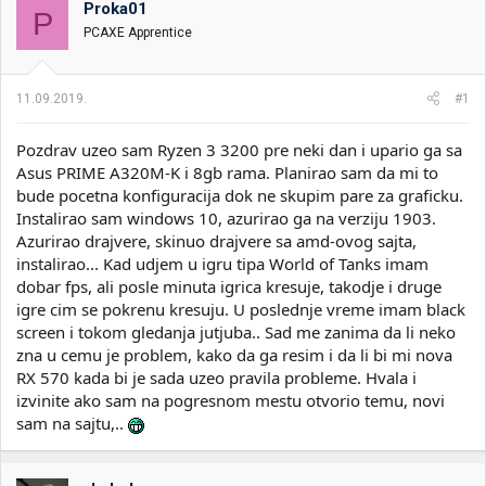
Proka01
i
o
P
k
k
PCAXE Apprentice
t
r
e
e
m
t
11.09.2019.
#1
e
a
n
Pozdrav uzeo sam Ryzen 3 3200 pre neki dan i upario ga sa
j
a
Asus PRIME A320M-K i 8gb rama. Planirao sam da mi to
bude pocetna konfiguracija dok ne skupim pare za graficku.
Instalirao sam windows 10, azurirao ga na verziju 1903.
Azurirao drajvere, skinuo drajvere sa amd-ovog sajta,
instalirao... Kad udjem u igru tipa World of Tanks imam
dobar fps, ali posle minuta igrica kresuje, takodje i druge
igre cim se pokrenu kresuju. U poslednje vreme imam black
screen i tokom gledanja jutjuba.. Sad me zanima da li neko
zna u cemu je problem, kako da ga resim i da li bi mi nova
RX 570 kada bi je sada uzeo pravila probleme. Hvala i
izvinite ako sam na pogresnom mestu otvorio temu, novi
sam na sajtu,..