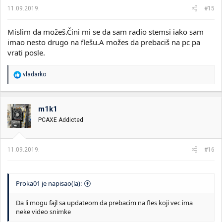
11.09.2019.
#15
Mislim da možeš.Čini mi se da sam radio stemsi iako sam
imao nesto drugo na flešu.A možes da prebaciš na pc pa
vrati posle.
R
vladarko
e
a
g
o
m1k1
v
PCAXE Addicted
a
n
j
a
11.09.2019.
#16
:
Proka01 je napisao(la):
Da li mogu fajl sa updateom da prebacim na fles koji vec ima
neke video snimke