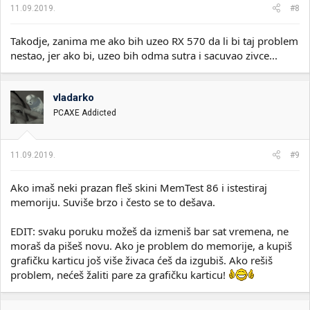
11.09.2019.
#8
Takodje, zanima me ako bih uzeo RX 570 da li bi taj problem
nestao, jer ako bi, uzeo bih odma sutra i sacuvao zivce...
vladarko
PCAXE Addicted
11.09.2019.
#9
Ako imaš neki prazan fleš skini MemTest 86 i istestiraj
memoriju. Suviše brzo i često se to dešava.
EDIT: svaku poruku možeš da izmeniš bar sat vremena, ne
moraš da pišeš novu. Ako je problem do memorije, a kupiš
grafičku karticu još više živaca ćeš da izgubiš. Ako rešiš
problem, nećeš žaliti pare za grafičku karticu!