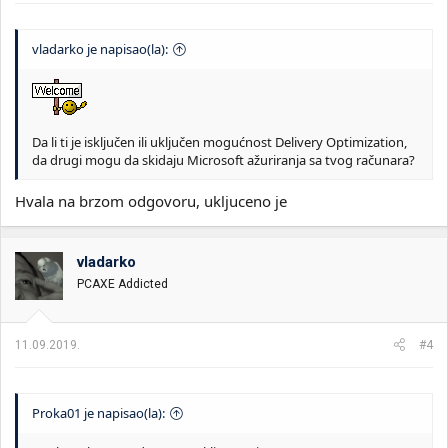
vladarko je napisao(la):
Da li ti je isključen ili uključen mogućnost Delivery Optimization,
da drugi mogu da skidaju Microsoft ažuriranja sa tvog računara?
Hvala na brzom odgovoru, ukljuceno je
vladarko
PCAXE Addicted
11.09.2019.
#4
Proka01 je napisao(la):