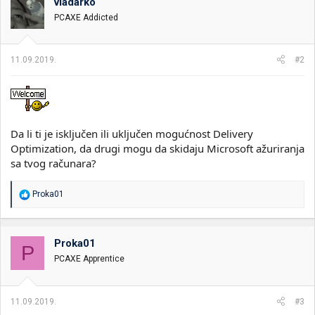
vladarko
PCAXE Addicted
11.09.2019.
#2
Da li ti je isključen ili uključen mogućnost Delivery
Optimization, da drugi mogu da skidaju Microsoft ažuriranja
sa tvog računara?
R
Proka01
e
a
g
o
Proka01
P
v
PCAXE Apprentice
a
n
j
a
11.09.2019.
#3
: