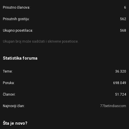
Prisutno članova
6
Prisutnih gostiju
562
Ukupno posetilaca
568
Ukupan broj može sadržati i skrivene posetioce.
Statistika foruma
Teme
36.320
Poruka
698.049
Članovi
51.724
Najnoviji član
77betindiascom
Šta je novo?