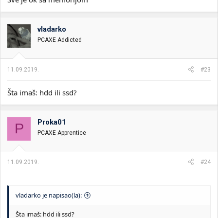
vladarko
PCAXE Addicted
11.09.2019.
#23
Šta imaš: hdd ili ssd?
Proka01
P
PCAXE Apprentice
11.09.2019.
#24
vladarko je napisao(la):
Šta imaš: hdd ili ssd?