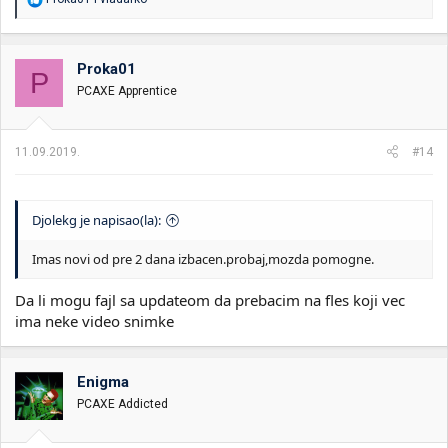
e
a
g
o
Proka01
P
v
PCAXE Apprentice
a
n
j
a
11.09.2019.
#14
:
Djolekg je napisao(la):
Imas novi od pre 2 dana izbacen.probaj,mozda pomogne.
Da li mogu fajl sa updateom da prebacim na fles koji vec
ima neke video snimke
Enigma
PCAXE Addicted