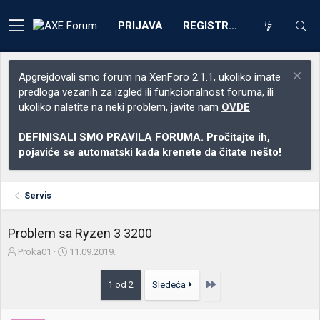
PRIJAVA
REGISTRACIJA
Apgrejdovali smo forum na XenForo 2.1.1, ukoliko imate
predloga vezanih za izgled ili funkcionalnost foruma, ili
ukoliko naletite na neki problem, javite nam
OVDE
DEFINISALI SMO PRAVILA FORUMA. Pročitajte ih,
pojaviće se automatski kada krenete da čitate nešto!
Servis
Problem sa Ryzen 3 3200
Z
D
Proka01
11.09.2019.
a
a
č
t
Poslednja
1 od 2
Sledeća
e
u
t
m
n
p