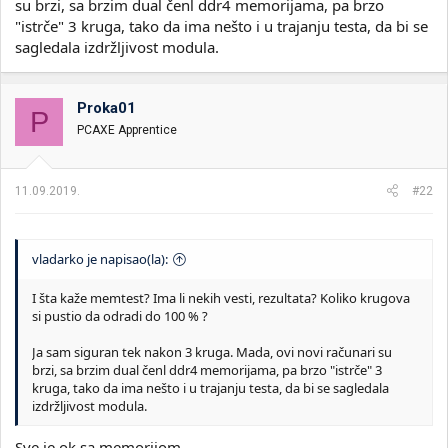
su brzi, sa brzim dual čenl ddr4 memorijama, pa brzo
"istrče" 3 kruga, tako da ima nešto i u trajanju testa, da bi se
sagledala izdržljivost modula.
Proka01
P
PCAXE Apprentice
11.09.2019.
#22
vladarko je napisao(la):
I šta kaže memtest? Ima li nekih vesti, rezultata? Koliko krugova
si pustio da odradi do 100 % ?
Ja sam siguran tek nakon 3 kruga. Mada, ovi novi računari su
brzi, sa brzim dual čenl ddr4 memorijama, pa brzo "istrče" 3
kruga, tako da ima nešto i u trajanju testa, da bi se sagledala
izdržljivost modula.
Sve je ok sa memorijom