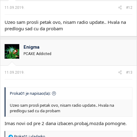
11.09.2019.
#12
Uzeo sam prosli petak ovo, nisam radio update.. Hvala na
predlogu sad cu da probam
Enigma
PCAXE Addicted
11.09.2019.
#13
Proka01 je napisao(la):
Uzeo sam prosli petak ovo, nisam radio update.. Hvala na
predlogu sad cu da probam
Imas novi od pre 2 dana izbacen.probaj,mozda pomogne.
R
Proka01
i
vladarko