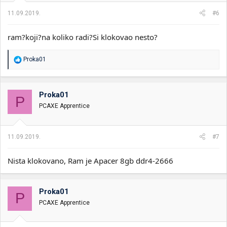
11.09.2019.
#6
ram?koji?na koliko radi?Si klokovao nesto?
R
Proka01
e
a
g
o
Proka01
P
v
PCAXE Apprentice
a
n
j
a
11.09.2019.
#7
:
Nista klokovano, Ram je Apacer 8gb ddr4-2666
Proka01
P
PCAXE Apprentice