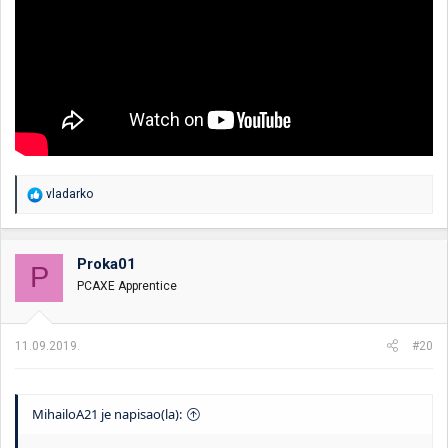
R
vladarko
e
a
g
o
Proka01
P
v
PCAXE Apprentice
a
n
j
a
11.09.2019.
#20
:
MihailoA21 je napisao(la):