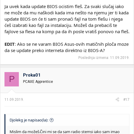
Ja uvek kada update BIOS ocistim fleš. Za svaki slučaj iako
ne može da mu naškodi kada ima nešto na njemu jer ti kada
update BIOS on će ti sam pronaći fajl na tom flešu i njega
ćeš izabrati kao fajl za instalaciju. Možeš da prebaciš te
fajlove sa flesa na komp pa da ih posle vratiš ponovo na fleš.
EDIT
: Ako se ne varam BIOS Asus-ovih matičnih ploča moze
da se update preko interneta direktno iz BIOS-A?
Poslednja izmena:
11.09.2019.
Proka01
P
PCAXE Apprentice
11.09.2019.
#17
Djolekg je napisao(la):
Mislim da možeš.Čini mi se da sam radio stemsi iako sam imao