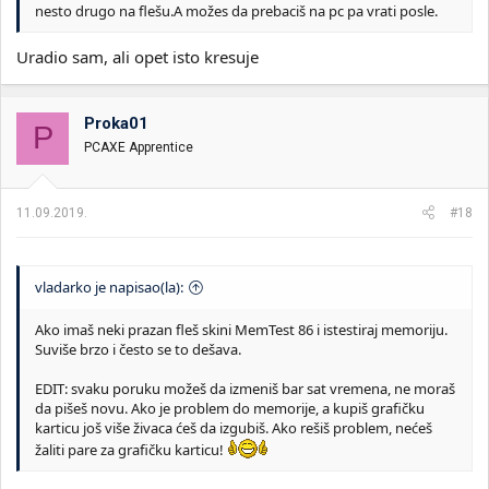
nesto drugo na flešu.A možes da prebaciš na pc pa vrati posle.
Uradio sam, ali opet isto kresuje
Proka01
P
PCAXE Apprentice
11.09.2019.
#18
vladarko je napisao(la):
Ako imaš neki prazan fleš skini MemTest 86 i istestiraj memoriju.
Suviše brzo i često se to dešava.
EDIT: svaku poruku možeš da izmeniš bar sat vremena, ne moraš
da pišeš novu. Ako je problem do memorije, a kupiš grafičku
karticu još više živaca ćeš da izgubiš. Ako rešiš problem, nećeš
žaliti pare za grafičku karticu!