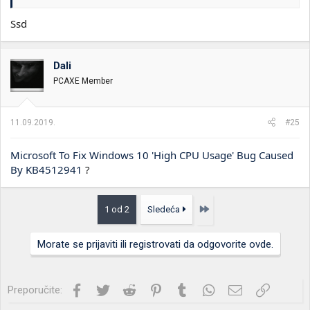
Ssd
Dali
PCAXE Member
11.09.2019.
#25
Microsoft To Fix Windows 10 'High CPU Usage' Bug Caused
By KB4512941
?
Poslednja
1 od 2
Sledeća
Morate se prijaviti ili registrovati da odgovorite ovde.
Facebook
Twitter
Reddit
Pinterest
Tumblr
WhatsApp
Imejl
Link
Preporučite: