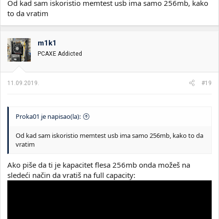
Od kad sam iskoristio memtest usb ima samo 256mb, kako
to da vratim
m1k1
PCAXE Addicted
11.09.2019.
#19
Proka01 je napisao(la):
Od kad sam iskoristio memtest usb ima samo 256mb, kako to da
vratim
Ako piše da ti je kapacitet flesa 256mb onda možeš na
sledeći način da vratiš na full capacity: