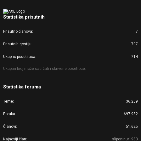
Statistika prisutnih
Prisutno članova
7
Prisutnih gostiju
707
Ukupno posetilaca
714
Ukupan broj može sadržati i skrivene posetioce.
Statistika foruma
Teme
36.259
Poruka
697.982
Članovi
51.625
Najnoviji član
sliponinur1983