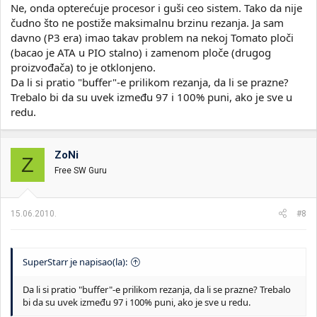
Ne, onda opterećuje procesor i guši ceo sistem. Tako da nije
čudno što ne postiže maksimalnu brzinu rezanja. Ja sam
davno (P3 era) imao takav problem na nekoj Tomato ploči
(bacao je ATA u PIO stalno) i zamenom ploče (drugog
proizvođača) to je otklonjeno.
Da li si pratio "buffer"-e prilikom rezanja, da li se prazne?
Trebalo bi da su uvek između 97 i 100% puni, ako je sve u
redu.
ZoNi
Z
Free SW Guru
15.06.2010.
#8
SuperStarr je napisao(la):
Da li si pratio "buffer"-e prilikom rezanja, da li se prazne? Trebalo
bi da su uvek između 97 i 100% puni, ako je sve u redu.