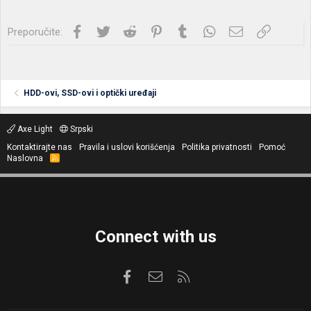
Facebook
Twitter
Reddit
Pinterest
Tumblr
WhatsApp
Imejl
Link
Preporučite:
HDD-ovi, SSD-ovi i optički uređaji
Axe Light
Srpski
Kontaktirajte nas
Pravila i uslovi korišćenja
Politika privatnosti
Pomoć
Naslovna
R
S
S
Connect with us
Facebook
Kontaktirajte nas
RSS