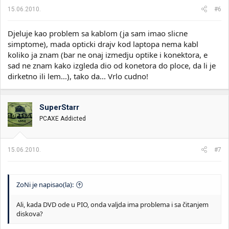
15.06.2010.
#6
Djeluje kao problem sa kablom (ja sam imao slicne
simptome), mada opticki drajv kod laptopa nema kabl
koliko ja znam (bar ne onaj izmedju optike i konektora, e
sad ne znam kako izgleda dio od konetora do ploce, da li je
dirketno ili lem...), tako da... Vrlo cudno!
SuperStarr
PCAXE Addicted
15.06.2010.
#7
ZoNi je napisao(la):
Ali, kada DVD ode u PIO, onda valjda ima problema i sa čitanjem
diskova?