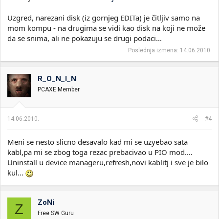
Uzgred, narezani disk (iz gornjeg EDITa) je čitljiv samo na
mom kompu - na drugima se vidi kao disk na koji ne može
da se snima, ali ne pokazuju se drugi podaci...
Poslednja izmena:
14.06.2010.
R_O_N_I_N
PCAXE Member
14.06.2010.
#4
Meni se nesto slicno desavalo kad mi se uzyebao sata
kabl,pa mi se zbog toga rezac prebacivao u PIO mod....
Uninstall u device manageru,refresh,novi kablitj i sve je bilo
kul...
ZoNi
Z
Free SW Guru