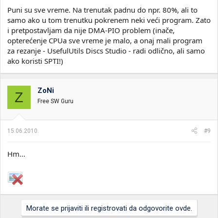
Puni su sve vreme. Na trenutak padnu do npr. 80%, ali to
samo ako u tom trenutku pokrenem neki veći program. Zato
i pretpostavljam da nije DMA-PIO problem (inače,
opterećenje CPUa sve vreme je malo, a onaj mali program
za rezanje - UsefulUtils Discs Studio - radi odlično, ali samo
ako koristi SPTI!)
ZoNi
Z
Free SW Guru
15.06.2010.
#9
Hm...
Morate se prijaviti ili registrovati da odgovorite ovde.