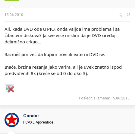
15.06.2010.
#5
Ali, kada DVD ode u PIO, onda valjda ima problema i sa
čitanjem diskova? Ja sve više mislim da je DVD uređaj
delimično crkao...
Razmišljam već da kupim novi ili externi DVDrw.
Inače, brzina rezanja jako varira, ali je uvek znatno ispod
predviđenih 8x (kreće se od 0 do oko 3).
Poslednja izmena:
15.06.2010.
Condor
PCAXE Apprentice