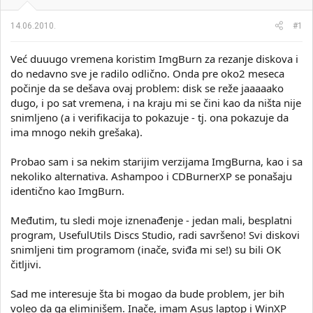
i
o
k
k
14.06.2010.
#1
t
r
e
e
Već duuugo vremena koristim ImgBurn za rezanje diskova i
m
t
e
a
do nedavno sve je radilo odlično. Onda pre oko2 meseca
n
počinje da se dešava ovaj problem: disk se reže jaaaaako
j
dugo, i po sat vremena, i na kraju mi se čini kao da ništa nije
a
snimljeno (a i verifikacija to pokazuje - tj. ona pokazuje da
ima mnogo nekih grešaka).
Probao sam i sa nekim starijim verzijama ImgBurna, kao i sa
nekoliko alternativa. Ashampoo i CDBurnerXP se ponašaju
identično kao ImgBurn.
Međutim, tu sledi moje iznenađenje - jedan mali, besplatni
program, UsefulUtils Discs Studio, radi savršeno! Svi diskovi
snimljeni tim programom (inače, sviđa mi se!) su bili OK
čitljivi.
Sad me interesuje šta bi mogao da bude problem, jer bih
voleo da ga eliminišem. Inače, imam Asus laptop i WinXP