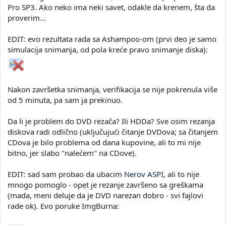
Pro SP3. Ako neko ima neki savet, odakle da krenem, šta da
proverim...
EDIT: evo rezultata rada sa Ashampoo-om (prvi deo je samo
simulacija snimanja, od pola kreće pravo snimanje diska):
Nakon završetka snimanja, verifikacija se nije pokrenula više
od 5 minuta, pa sam ja prekinuo.
Da li je problem do DVD rezača? Ili HDDa? Sve osim rezanja
diskova radi odlično (uključujući čitanje DVDova; sa čitanjem
CDova je bilo problema od dana kupovine, ali to mi nije
bitno, jer slabo "nalećem" na CDove).
EDIT: sad sam probao da ubacim
Nerov ASPI
, ali to nije
mnogo pomoglo - opet je rezanje završeno sa greškama
(mada, meni deluje da je DVD narezan dobro - svi fajlovi
rade ok). Evo poruke ImgBurna: