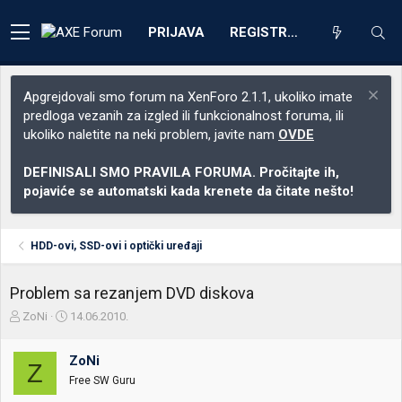
PRIJAVA
REGISTRACIJA
Apgrejdovali smo forum na XenForo 2.1.1, ukoliko imate
predloga vezanih za izgled ili funkcionalnost foruma, ili
ukoliko naletite na neki problem, javite nam
OVDE
DEFINISALI SMO PRAVILA FORUMA. Pročitajte ih,
pojaviće se automatski kada krenete da čitate nešto!
HDD-ovi, SSD-ovi i optički uređaji
Problem sa rezanjem DVD diskova
Z
D
ZoNi
14.06.2010.
a
a
č
t
ZoNi
e
u
Z
t
m
Free SW Guru
n
p