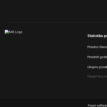
Device
Case:
MS ARMOR V700
AQUARIUS PRO
PSU:
Gigabyte GP-P650B 650W
Internet:
Realtek PCIe GbE Family
Statistika p
Controller
OS & Browser:
Windows 10 PRO 64bit &
Prisutno član
Chrome
Prisutnih gosti
Ukupno poset
Ukupan broj mo
Forum softwa