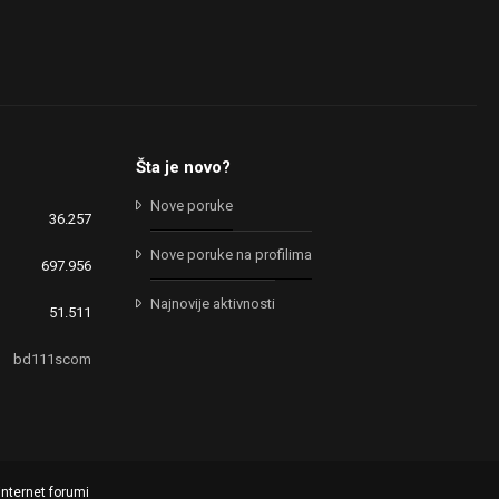
Šta je novo?
Nove poruke
36.257
Nove poruke na profilima
697.956
Najnovije aktivnosti
51.511
bd111scom
internet forumi