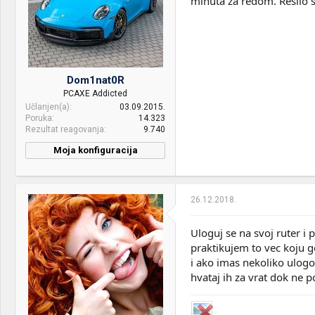
minuta za redom. Resilo s
Dom1nat0R
PCAXE Addicted
Učlanjen(a)
03.09.2015.
Poruka
14.323
Rezultat reagovanja
9.740
Moja konfiguracija
CPU & cooler:
Intel® Core™ i7-10700K /
Arctic Liquid Freezer II 360
26.12.2018.
Motherboard:
ASUS Maximus XII HERO
(WI-FI)
Uloguj se na svoj ruter 
RAM:
G.SKILL tridentZ Black-
praktikujem to vec koju g
White 32GB (2x16) DDR4
i ako imas nekoliko ulogo
@3600MHz CL17 [F4-
hvataj ih za vrat dok ne p
3600C17D-32GTZKW]
VGA & cooler:
AMD Radeon™ RX 7800 XT
Phantom Gaming 16GB OC