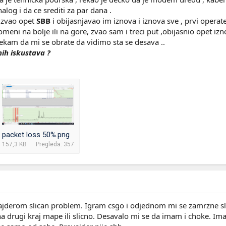
 nalog i da ce srediti za par dana .
m zvao opet
SBB
i obijasnjavao im iznova i iznova sve , prvi operat
meni na bolje ili na gore, zvao sam i treci put ,obijasnio opet izn
cekam da mi se obrate da vidimo sta se desava ..
cnih iskustava ?
packet loss 50%.png
157,3 KB
Pregleda: 357
erom slican problem. Igram csgo i odjednom mi se zamrzne slika 
a drugi kraj mape ili slicno. Desavalo mi se da imam i choke. I