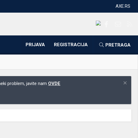
AXE.RS
Facebook
Kontakti
RS
PRIJAVA
REGISTRACIJA
PRETRAGA
 neki problem, javite nam
OVDE