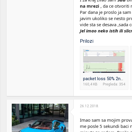
Motherboard:
Gigabyte Z170-HD3 DDR3
na mrezi
, da ce otvoriti
Par dana je proslo ja sa
RAM:
16gb ddr3 HyperX
javim ukoliko se nesto pro
1600mhz
vide sta se desava ,sada 
VGA & cooler:
gygabite gtx1060 6gb
Jel imao neko istih ili sli
Display:
Asus VG278HE
Prilozi
HDD:
ssd 120 kingston , wd 1tb
PSU:
Corsair vs650
OS & Browser:
Chrome
packet loss 50% 2nd.png
160,4 KB
Pregleda: 354
26.12.2018.
Imao sam sa mojim provajd
me posle 5 sekundi baci n