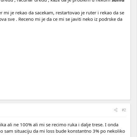
er mi je rekao da sacekam, restartovao je ruter i rekao da se
ova sve . Receno mi je da ce mi se javiti neko iz podrske da
#2
ali ne 100% ali mi se recimo ruka i dalje trese. I onda
mao sam situaciju da mi loss bude konstantno 3% po nekoliko