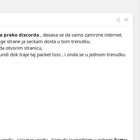
#1
ja preko discorda
, desava se da samo zamrzne internet.
uge strane ja seckam dosta u tom trenutku.
a otvorim stranicu,
ndi dok traje taj packet loss , i onda se u jednom trenutku
l uredu , racunar uredu , kaze da je problem u nekom
šumu