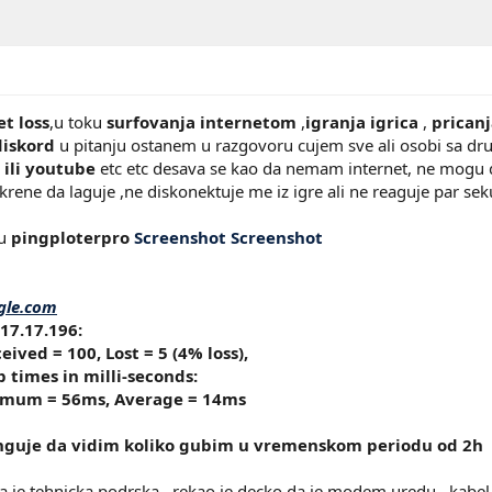
t loss
,u toku
surfovanja internetom
,
igranja igrica
,
prican
diskord
u pitanju ostanem u razgovoru cujem sve ali osobi sa dr
 ili youtube
etc etc desava se kao da nemam internet, ne mogu d
rene da laguje ,ne diskonektuje me iz igre ali ne reaguje par seku
u
pingploterpro
Screenshot
Screenshot
gle.com
217.17.196:
eived = 100, Lost = 5 (4% loss),
 times in milli-seconds:
mum = 56ms, Average = 14ms
inguje da vidim koliko gubim u vremenskom periodu od 2h
la je tehnicka podrska , rekao je decko da je modem uredu , kabe