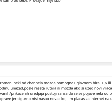
e samo od sebe. Provajder nije sbb.
i promeni neki od channela mozda pomogne uglavnom biraj 1,6 ili
odinu unazad,posle reseta rutera ili mozda ako si uzeo novi vrac
vanih/prikacenih uredjaja postoji sansa da se se pojave neki od 
oprave jer sigurno nisi nasao novac koji im placas za internet na ul