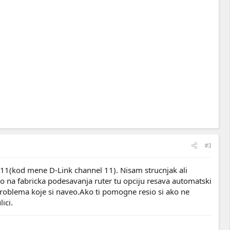
#3
 11(kod mene D-Link channel 11). Nisam strucnjak ali
ao na fabricka podesavanja ruter tu opciju resava automatski
problema koje si naveo.Ako ti pomogne resio si ako ne
ici.