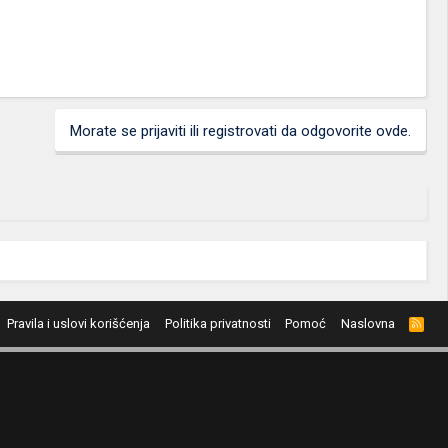
Morate se prijaviti ili registrovati da odgovorite ovde.
Pravila i uslovi korišćenja
Politika privatnosti
Pomoć
Naslovna
R
S
S