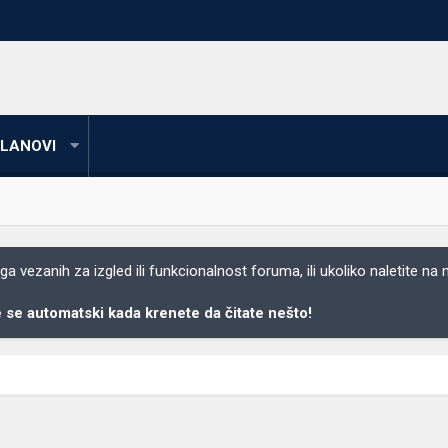
LANOVI
 vezanih za izgled ili funkcionalnost foruma, ili ukoliko naletite na
se automatski kada krenete da čitate nešto!