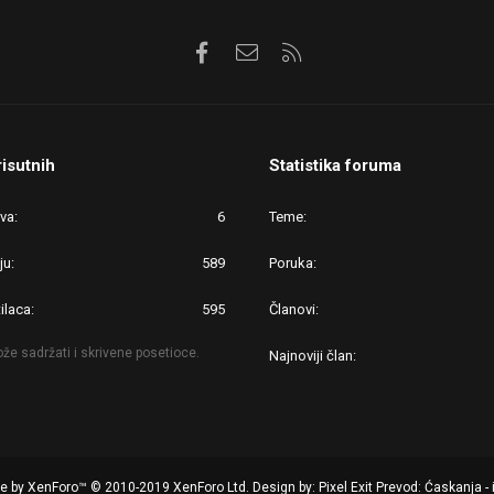
Facebook
Kontaktirajte nas
RSS
risutnih
Statistika foruma
ova
6
Teme
ju
589
Poruka
ilaca
595
Članovi
že sadržati i skrivene posetioce.
Najnoviji član
re by XenForo™
© 2010-2019 XenForo Ltd.
Design by:
Pixel Exit
Prevod: Ćaskanja - 