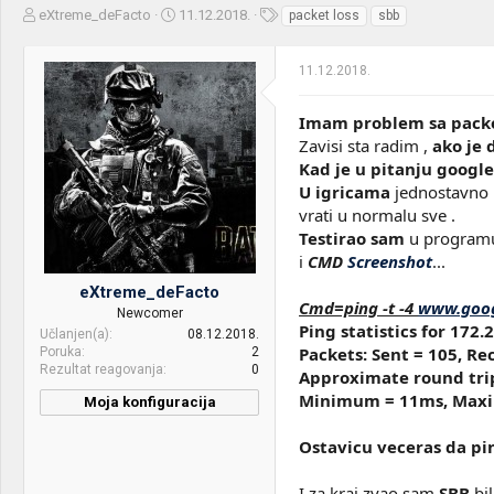
Z
D
O
eXtreme_deFacto
11.12.2018.
packet loss
sbb
a
a
z
č
t
n
11.12.2018.
e
u
a
t
m
k
n
p
e
Imam problem sa packe
i
o
Zavisi sta radim ,
ako je 
k
k
Kad je u pitanju google
t
r
U igricama
jednostavno k
e
e
m
t
vrati u normalu sve .
e
a
Testirao sam
u program
n
i
CMD
Screenshot
...
j
eXtreme_deFacto
a
Cmd=ping -t -4
www.goo
Newcomer
Ping statistics for 172.
Učlanjen(a)
08.12.2018.
Packets: Sent = 105, Rec
Poruka
2
Rezultat reagovanja
0
Approximate round trip
Minimum = 11ms, Maxi
Moja konfiguracija
CPU & cooler:
Intel i7 7700k ,
Ostavicu veceras da p
CoolerMaster hyper EVO
212
I za kraj zvao sam
SBB
bi