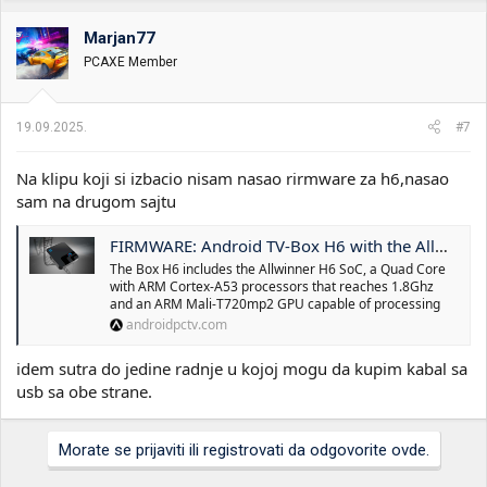
g
o
Marjan77
v
PCAXE Member
a
n
j
a
19.09.2025.
#7
:
Na klipu koji si izbacio nisam nasao rirmware za h6,nasao
sam na drugom sajtu
FIRMWARE: Android TV-Box H6 with the Allwinner H6 SoC (11-14-2019)
The Box H6 includes the Allwinner H6 SoC, a Quad Core
with ARM Cortex-A53 processors that reaches 1.8Ghz
and an ARM Mali-T720mp2 GPU capable of processing
androidpctv.com
idem sutra do jedine radnje u kojoj mogu da kupim kabal sa
usb sa obe strane.
Morate se prijaviti ili registrovati da odgovorite ovde.