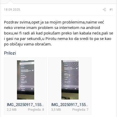
i
o
k
k
18.09.2025.
#1
t
r
e
e
Pozdrav svima,opet ja sa mojim problemima,naime već
m
t
e
a
neko vreme imam problem sa internetom na android
n
boxu,wi fi radi ali kad pokušam preko lan kabala neće,pali se
j
i gasi na par sekundi,u Pirotu nema ko da sredi to pa se kao
a
po običaju vama obraćam.
Prilozi
IMG_20250917_155245_703.jpg
IMG_20250917_155243_843.jpg
2,2 MB
Pregleda: 8
3,5 MB
Pregleda: 7