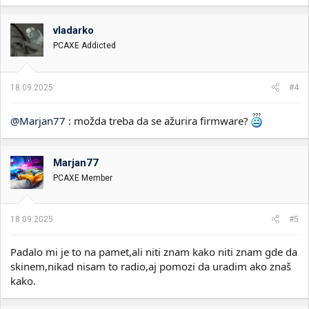
vladarko
PCAXE Addicted
18.09.2025.
#4
@Marjan77
: možda treba da se ažurira firmware?
Marjan77
PCAXE Member
18.09.2025.
#5
Padalo mi je to na pamet,ali niti znam kako niti znam gde da
skinem,nikad nisam to radio,aj pomozi da uradim ako znaš
kako.