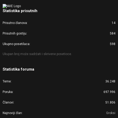
Statistika prisutnih
Prisutno članova
14
Prisutnih gostiju
584
Ukupno posetilaca
598
Ukupan broj može sadržati i skrivene posetioce.
Statistika foruma
Teme
36.248
Poruka
697.996
Članovi
51.806
Najnoviji član
Groksi