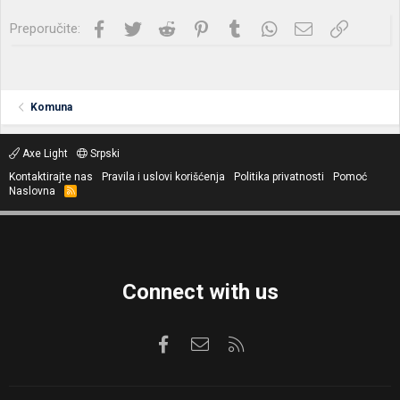
Facebook
Twitter
Reddit
Pinterest
Tumblr
WhatsApp
Imejl
Link
Preporučite:
Komuna
Axe Light
Srpski
Kontaktirajte nas
Pravila i uslovi korišćenja
Politika privatnosti
Pomoć
Naslovna
R
S
S
Connect with us
Facebook
Kontaktirajte nas
RSS