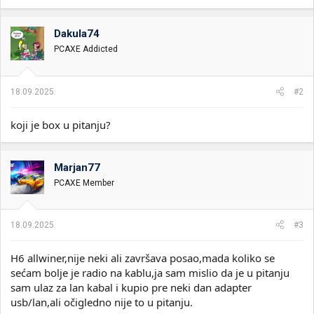
Dakula74
PCAXE Addicted
18.09.2025.
#2
koji je box u pitanju?
Marjan77
PCAXE Member
18.09.2025.
#3
H6 allwiner,nije neki ali završava posao,mada koliko se
sećam bolje je radio na kablu,ja sam mislio da je u pitanju
sam ulaz za lan kabal i kupio pre neki dan adapter
usb/lan,ali očigledno nije to u pitanju.