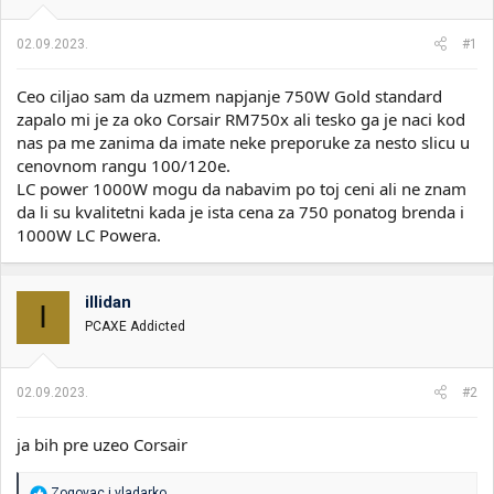
i
o
k
k
02.09.2023.
#1
t
r
e
e
m
t
Ceo ciljao sam da uzmem napjanje 750W Gold standard
e
a
zapalo mi je za oko Corsair RM750x ali tesko ga je naci kod
n
nas pa me zanima da imate neke preporuke za nesto slicu u
j
cenovnom rangu 100/120e.
a
LC power 1000W mogu da nabavim po toj ceni ali ne znam
da li su kvalitetni kada je ista cena za 750 ponatog brenda i
1000W LC Powera.
illidan
I
PCAXE Addicted
02.09.2023.
#2
ja bih pre uzeo Corsair
R
Zogovac
i
vladarko