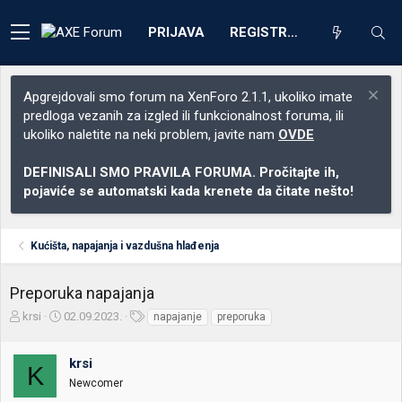
PRIJAVA
REGISTRACIJA
Apgrejdovali smo forum na XenForo 2.1.1, ukoliko imate
predloga vezanih za izgled ili funkcionalnost foruma, ili
ukoliko naletite na neki problem, javite nam
OVDE
DEFINISALI SMO PRAVILA FORUMA. Pročitajte ih,
pojaviće se automatski kada krenete da čitate nešto!
Kućišta, napajanja i vazdušna hlađenja
Preporuka napajanja
Z
D
O
krsi
02.09.2023.
napajanje
preporuka
a
a
z
č
t
n
krsi
e
u
a
K
t
m
k
Newcomer
n
p
e