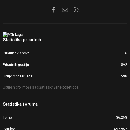
Facebook
Kontaktirajte nas
RSS
Statistika prisutnih
Prisutno članova
6
Prisutnih gostiju
592
Ukupno posetilaca
598
Ukupan broj može sadržati i skrivene posetioce.
Statistika foruma
Teme
36.258
Poruka
697.957