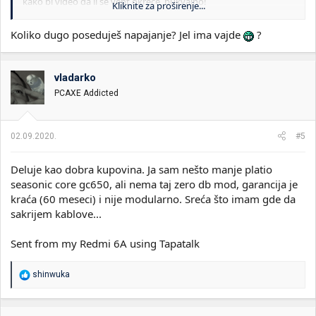
kako bi video da li se vent okreće, bukvalno!
Kliknite za proširenje...
Još jedna dobra stvar - 10god garancije!
Koliko dugo poseduješ napajanje? Jel ima vajde
?
Ja sam njega uzeo u Gigatronu za 11k jer sam imao neki popust.
vladarko
PCAXE Addicted
02.09.2020.
#5
Deluje kao dobra kupovina. Ja sam nešto manje platio
seasonic core gc650, ali nema taj zero db mod, garancija je
kraća (60 meseci) i nije modularno. Sreća što imam gde da
sakrijem kablove...
Sent from my Redmi 6A using Tapatalk
R
shinwuka
e
a
g