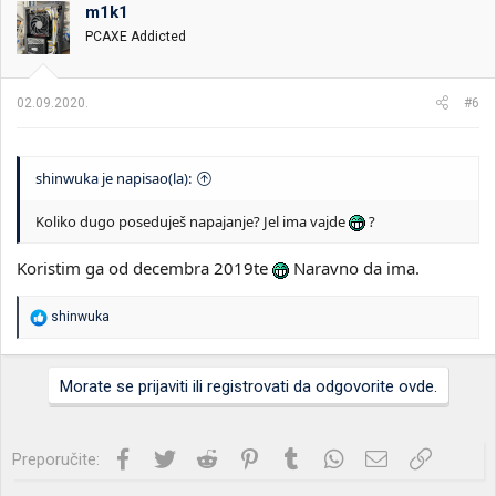
o
m1k1
v
PCAXE Addicted
a
n
j
a
02.09.2020.
#6
:
shinwuka je napisao(la):
Koliko dugo poseduješ napajanje? Jel ima vajde
?
Koristim ga od decembra 2019te
Naravno da ima.
R
shinwuka
e
a
g
Morate se prijaviti ili registrovati da odgovorite ovde.
o
v
a
n
Facebook
Twitter
Reddit
Pinterest
Tumblr
WhatsApp
Imejl
Link
Preporučite:
j
a
: