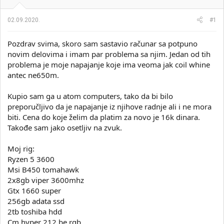
i
o
k
k
02.09.2020.
#1
t
r
e
e
m
t
Pozdrav svima, skoro sam sastavio računar sa potpuno
e
a
novim delovima i imam par problema sa njim. Jedan od tih
n
problema je moje napajanje koje ima veoma jak coil whine
j
antec ne650m.
a
Kupio sam ga u atom computers, tako da bi bilo
preporučljivo da je napajanje iz njihove radnje ali i ne mora
biti. Cena do koje želim da platim za novo je 16k dinara.
Takođe sam jako osetljiv na zvuk.
Moj rig:
Ryzen 5 3600
Msi B450 tomahawk
2x8gb viper 3600mhz
Gtx 1660 super
256gb adata ssd
2tb toshiba hdd
Cm hyper 212 be rgb