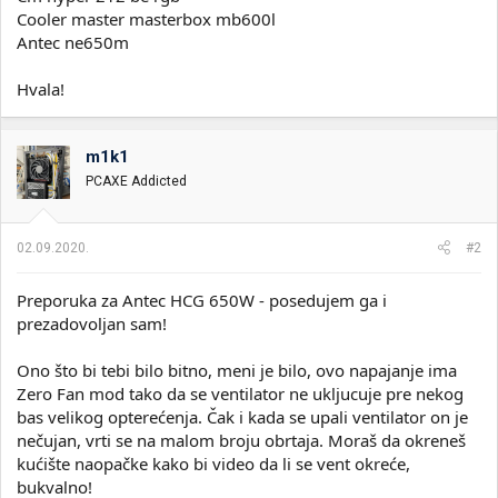
Cooler master masterbox mb600l
Antec ne650m
Hvala!
m1k1
PCAXE Addicted
02.09.2020.
#2
Preporuka za Antec HCG 650W - posedujem ga i
prezadovoljan sam!
Ono što bi tebi bilo bitno, meni je bilo, ovo napajanje ima
Zero Fan mod tako da se ventilator ne ukljucuje pre nekog
bas velikog opterećenja. Čak i kada se upali ventilator on je
nečujan, vrti se na malom broju obrtaja. Moraš da okreneš
kućište naopačke kako bi video da li se vent okreće,
bukvalno!