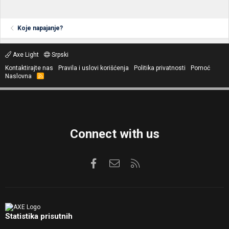
Koje napajanje?
Axe Light
Srpski
Kontaktirajte nas
Pravila i uslovi korišćenja
Politika privatnosti
Pomoć
Naslovna
R
S
S
Connect with us
Facebook
Kontaktirajte nas
RSS
Statistika prisutnih