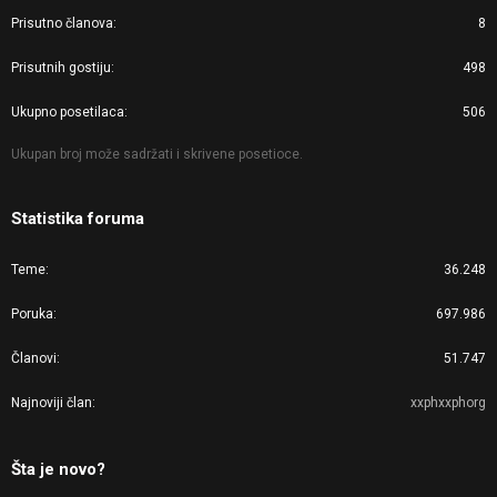
Prisutno članova
8
Prisutnih gostiju
498
Ukupno posetilaca
506
Ukupan broj može sadržati i skrivene posetioce.
Statistika foruma
Teme
36.248
Poruka
697.986
Članovi
51.747
Najnoviji član
xxphxxphorg
Šta je novo?