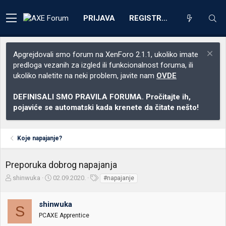
PRIJAVA
REGISTRACIJA
Apgrejdovali smo forum na XenForo 2.1.1, ukoliko imate
predloga vezanih za izgled ili funkcionalnost foruma, ili
ukoliko naletite na neki problem, javite nam
OVDE
DEFINISALI SMO PRAVILA FORUMA. Pročitajte ih,
pojaviće se automatski kada krenete da čitate nešto!
Koje napajanje?
Preporuka dobrog napajanja
Z
D
O
shinwuka
02.09.2020.
#napajanje
a
a
z
č
t
n
shinwuka
e
u
a
S
t
m
k
PCAXE Apprentice
n
p
e