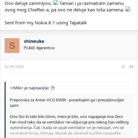
Ovo deluje zanimljivo.
Taman i ja razmatram zamenu
ovog mog Chieftec-a, pa ovo ne deluje kao loša zamena.
Sent from my Nokia 8.1 using Tapatalk
shinwuka
S
PCAXE Apprentice
02.09.2020.
#4
</Miki> je napisao(la):
Preporuka za Antec HCG 650W - posedujem ga i prezadovoljan
sam!
Ono što bi tebi bilo bitno, meni je bilo, ovo napajanje ima Zero
Fan mod tako da se ventilator ne ukljucuje pre nekog bas velikog
opterećenja. Čak i kada se upali ventilator on je nečujan, vrti se
na malom broju obrtaja. Moraš da okreneš kućište naopačke