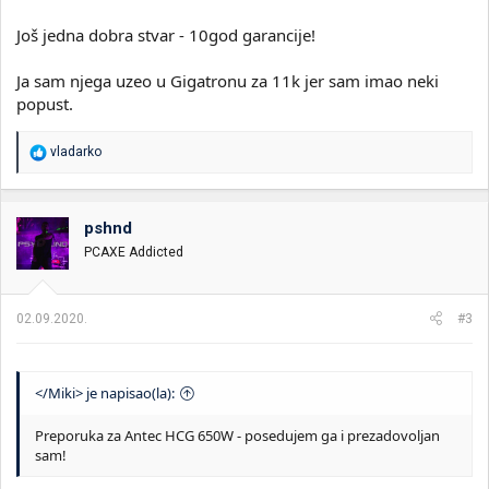
Još jedna dobra stvar - 10god garancije!
Ja sam njega uzeo u Gigatronu za 11k jer sam imao neki
popust.
R
vladarko
e
a
g
o
pshnd
v
PCAXE Addicted
a
n
j
a
02.09.2020.
#3
:
</Miki> je napisao(la):
Preporuka za Antec HCG 650W - posedujem ga i prezadovoljan
sam!