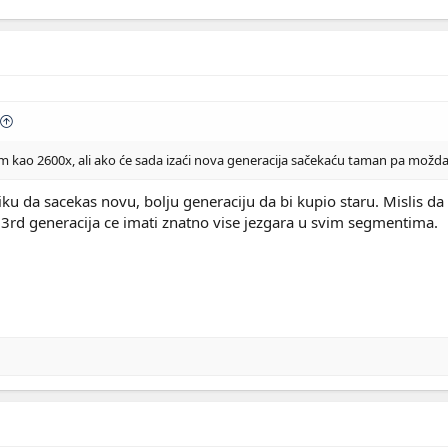
em kao 2600x, ali ako će sada izaći nova generacija sačekaću taman pa mož
u da sacekas novu, bolju generaciju da bi kupio staru. Mislis da ce
3rd generacija ce imati znatno vise jezgara u svim segmentima.