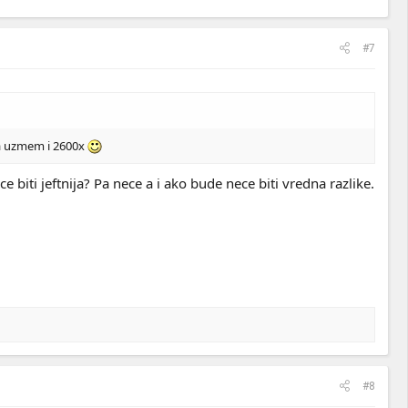
#7
da uzmem i 2600x
 biti jeftnija? Pa nece a i ako bude nece biti vredna razlike.
#8