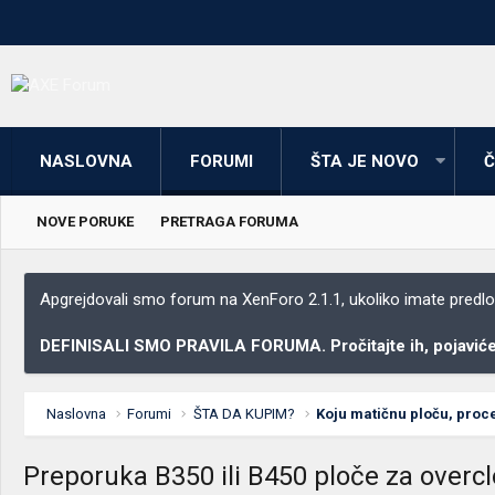
NASLOVNA
FORUMI
ŠTA JE NOVO
Č
NOVE PORUKE
PRETRAGA FORUMA
Apgrejdovali smo forum na XenForo 2.1.1, ukoliko imate predloga
DEFINISALI SMO PRAVILA FORUMA. Pročitajte ih, pojaviće 
Naslovna
Forumi
ŠTA DA KUPIM?
Preporuka B350 ili B450 ploče za overc