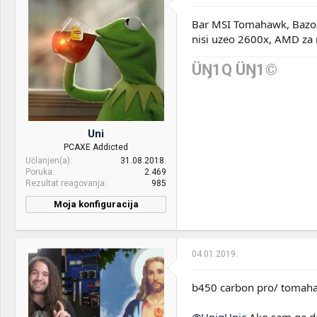
Bar MSI Tomahawk, Bazook
nisi uzeo 2600x, AMD za n
ÜŊ1Q ÜŊ1©
Uni
PCAXE Addicted
Učlanjen(a)
31.08.2018.
Poruka
2.469
Rezultat reagovanja
985
Moja konfiguracija
PC / Laptop
Lenovo ThinkPad X250 - i5
Name:
5300U/8GB/256GB EVO
860/6 Cell
04.01.2019.
Mice &
Bloody V7M & Stock
keyboard:
Thinkpad X250 Keyboard
b450 carbon pro/ tomahawk
OS & Browser:
Windows 10 + Microsoft
@UniqUnic
Ako sam ga do