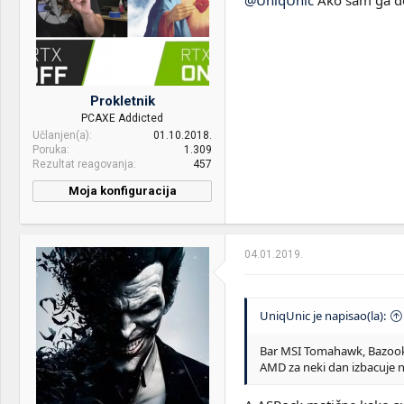
Edge | ArcoLinux + i3 +
Mozilla Firefox Quantum
Prokletnik
PCAXE Addicted
Učlanjen(a)
01.10.2018.
Poruka
1.309
Rezultat reagovanja
457
Moja konfiguracija
CPU & cooler:
AMD Ryzen 2600 / Noctua
U12S
04.01.2019.
Motherboard:
MSI B450 Gaming Carbon
Pro AC
RAM:
Corsair Vengeance RGB
UniqUnic je napisao(la):
PRO (2 x 8GB) 3200MHz
CL15
Bar MSI Tomahawk, Bazooka
AMD za neki dan izbacuje no
VGA & cooler:
ROG STRIX-GTX1080-A8G-
GAMING