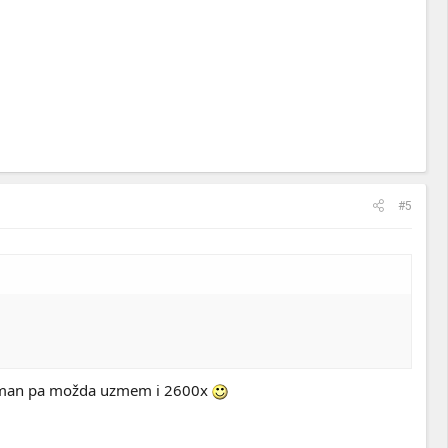
#5
u taman pa možda uzmem i 2600x