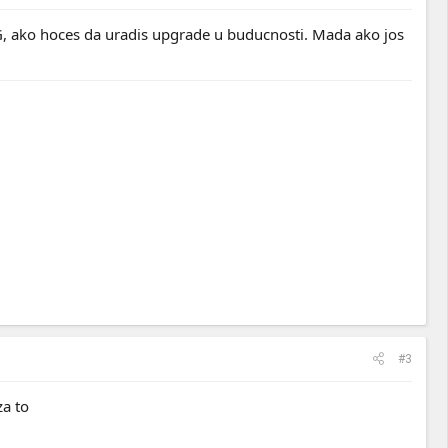
, ako hoces da uradis upgrade u buducnosti. Mada ako jos
#3
za to