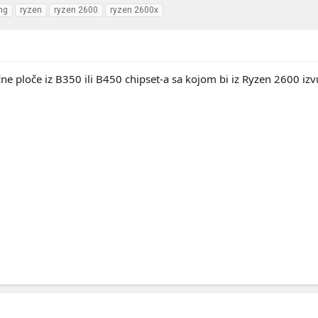
ng
ryzen
ryzen 2600
ryzen 2600x
e ploče iz B350 ili B450 chipset-a sa kojom bi iz Ryzen 2600 iz