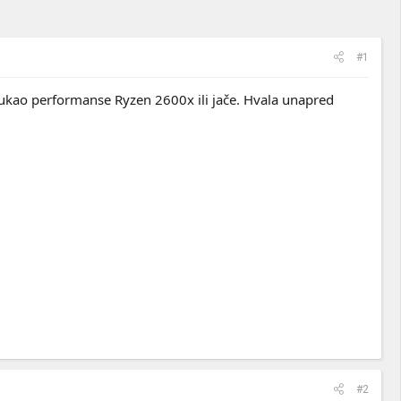
#1
vukao performanse Ryzen 2600x ili jače. Hvala unapred
#2