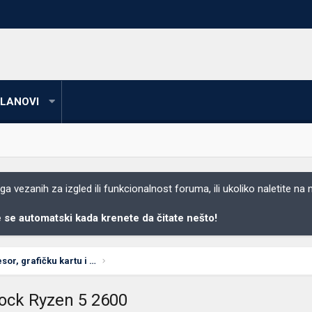
LANOVI
 vezanih za izgled ili funkcionalnost foruma, ili ukoliko naletite na
se automatski kada krenete da čitate nešto!
Koju matičnu ploču, procesor, grafičku kartu i RAM
lock Ryzen 5 2600