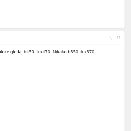
#6
loce gledaj b450 ili x470. Nikako b350 ili x370.