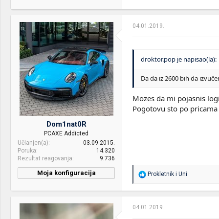
PC / Laptop
Lenovo ThinkPad X250 - i5
Name:
5300U/8GB/256GB EVO
860/6 Cell
04.01.2019.
Mice &
Bloody V7M & Stock
keyboard:
Thinkpad X250 Keyboard
droktor.pop je napisao(la):
OS & Browser:
Windows 10 + Microsoft
Edge | ArcoLinux + i3 +
Da da iz 2600 bih da izvuč
Mozilla Firefox Quantum
Mozes da mi pojasnis logik
Pogotovu sto po pricama 
Dom1nat0R
PCAXE Addicted
Učlanjen(a)
03.09.2015.
Poruka
14.320
Rezultat reagovanja
9.736
Moja konfiguracija
R
Prokletnik
i
Uni
e
CPU & cooler:
Intel® Core™ i7-10700K /
a
Arctic Liquid Freezer II 360
g
o
04.01.2019.
Motherboard:
ASUS Maximus XII HERO
v
(WI-FI)