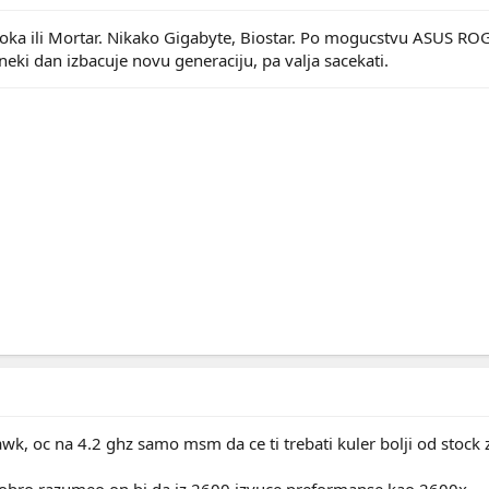
a ili Mortar. Nikako Gigabyte, Biostar. Po mogucstvu ASUS ROG
eki dan izbacuje novu generaciju, pa valja sacekati.
, oc na 4.2 ghz samo msm da ce ti trebati kuler bolji od stock 
bro razumeo on bi da iz 2600 izvuce preformanse kao 2600x