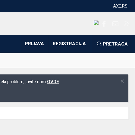
AXE.RS
Facebook
Kontakti
RS
PRIJAVA
REGISTRACIJA
PRETRAGA
 neki problem, javite nam
OVDE