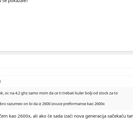
 se pokazale?
 oc na 4.2 ghz samo msm da ce ti trebati kuler bolji od stock za to
ro razumeo on bi da iz 2600 izvuce preformanse kao 2600x
učem kao 2600x, ali ako će sada izaći nova generacija sačekać