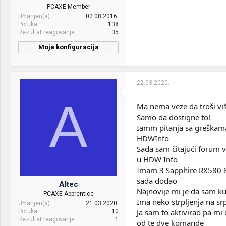
HDD:
Samsung 500GB 860 EVO +
PCAXE Member
WD Black 1TB + Hitachi 1TB
Učlanjen(a)
02.08.2016.
Poruka
138
Case:
MS Cyclops V + 3x Arctic
Rezultat reagovanja
35
F12 Rev 2 (120mm PWM)
Moja konfiguracija
PSU:
SAMA Armor 80+ Gold -
CPU & cooler:
Intel i5 7500 & lc-cc-100
650W
Motherboard:
Msi b250 pc mate
Mice &
Revoltec FightMouse Elite +
22.03.2020.
keyboard:
A4Tech KD-800L
RAM:
2x 8gb HyperX Fury black
A
2400
Ma nema veze da troši viš
Internet:
SBB
Samo da dostigne to!
VGA & cooler:
Asus strix 1080ti
OS & Browser:
Windows 10 + Linux
Iamm pitanja sa greškam
Display:
Aoc Q3279VWFD8
HDWInfo
Sada sam čitajući forum v
HDD:
Corsair mp 500 240gb
u HDW Info
Imam 3 Sapphire RX580 8
PSU:
Cooler master v1200
sada dodao
Platinum
Altec
Najnovije mi je da sam ku
PCAXE Apprentice
Mice &
Cooler Master devastator 3
Ima neko strpljenja na s
Učlanjen(a)
21.03.2020.
keyboard:
Ja sam to aktivirao pa m
Poruka
10
Rezultat reagovanja
1
od te dve komande
Internet:
Vip Kucni Net