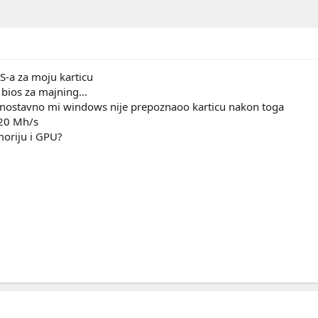
-a za moju karticu
bios za majning...
dnostavno mi windows nije prepoznaoo karticu nakon toga
 20 Mh/s
moriju i GPU?