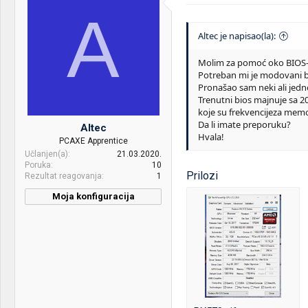
A
Altec je napisao(la):
Molim za pomoć oko BIOS-a
Potreban mi je modovani bi
Pronašao sam neki ali jed
Trenutni bios majnuje sa 2
koje su frekvencijeza memo
Da li imate preporuku?
Altec
Hvala!
PCAXE Apprentice
Učlanjen(a)
21.03.2020.
Poruka
10
Prilozi
Rezultat reagovanja
1
Moja konfiguracija