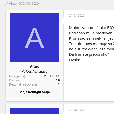
Z
D
Altec
21.03.2020.
a
a
č
t
21.03.2020.
e
u
t
m
A
n
p
Molim za pomoć oko BIOS
i
o
Potreban mi je modovani 
k
k
Pronašao sam neki ali je
t
r
Trenutni bios majnuje sa
e
e
koje su frekvencijeza me
m
t
e
a
Da li imate preporuku?
n
Hvala!
j
Altec
a
PCAXE Apprentice
Učlanjen(a)
21.03.2020.
Poruka
10
Rezultat reagovanja
1
Moja konfiguracija
21.03.2020.