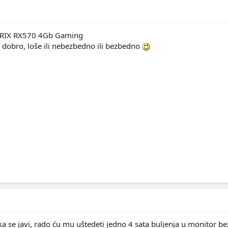
STRIX RX570 4Gb Gaming
o dobro, loše ili nebezbedno ili bezbedno
 se javi, rado ću mu uštedeti jedno 4 sata buljenja u monitor be