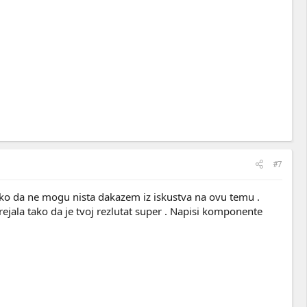
#7
ko da ne mogu nista dakazem iz iskustva na ovu temu .
rejala tako da je tvoj rezlutat super . Napisi komponente