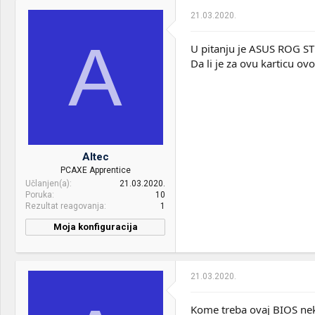
21.03.2020.
A
U pitanju je ASUS ROG 
Da li je za ovu karticu ov
Altec
PCAXE Apprentice
Učlanjen(a)
21.03.2020.
Poruka
10
Rezultat reagovanja
1
Moja konfiguracija
21.03.2020.
Kome treba ovaj BIOS neka