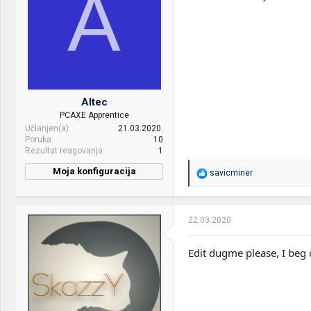
A
Altec
PCAXE Apprentice
Učlanjen(a)
21.03.2020.
Poruka
10
Rezultat reagovanja
1
Moja konfiguracija
R
savicminer
e
a
g
o
22.03.2020.
v
a
n
Edit dugme please, I beg 
j
a
: