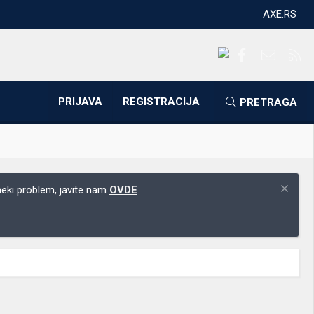
AXE.RS
Facebook
Kontakti
RS
PRIJAVA
REGISTRACIJA
PRETRAGA
 neki problem, javite nam
OVDE