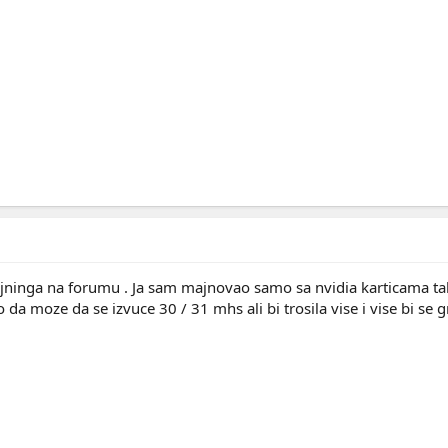
jninga na forumu . Ja sam majnovao samo sa nvidia karticama ta
a moze da se izvuce 30 / 31 mhs ali bi trosila vise i vise bi se g