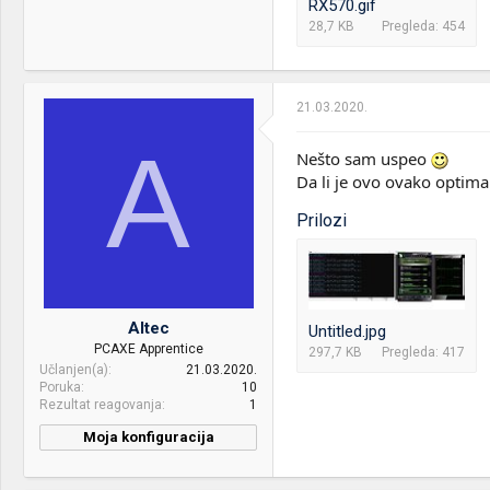
RX570.gif
28,7 KB
Pregleda: 454
21.03.2020.
A
Nešto sam uspeo
Da li je ovo ovako optima
Prilozi
Altec
Untitled.jpg
PCAXE Apprentice
297,7 KB
Pregleda: 417
Učlanjen(a)
21.03.2020.
Poruka
10
Rezultat reagovanja
1
Moja konfiguracija