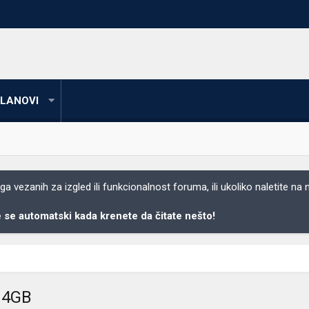
LANOVI
 vezanih za izgled ili funkcionalnost foruma, ili ukoliko naletite na
se automatski kada krenete da čitate nešto!
 4GB