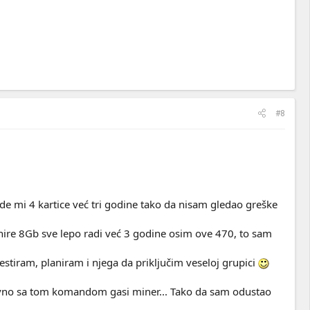
#8
ade mi 4 kartice već tri godine tako da nisam gledao greške
e 8Gb sve lepo radi već 3 godine osim ove 470, to sam
tiram, planiram i njega da priključim veseloj grupici
tavno sa tom komandom gasi miner... Tako da sam odustao