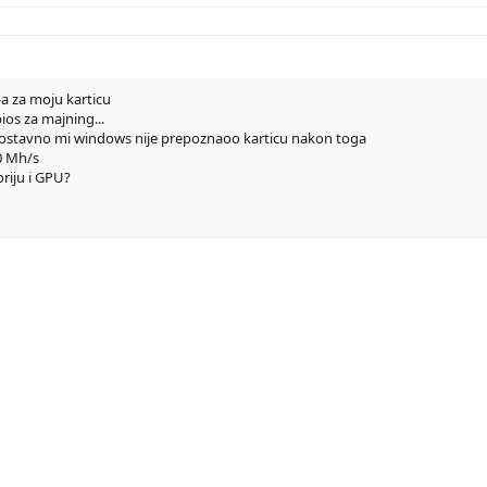
 za moju karticu
os za majning...
nostavno mi windows nije prepoznaoo karticu nakon toga
0 Mh/s
riju i GPU?