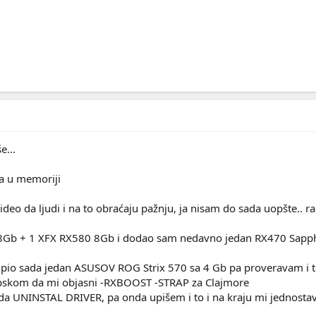
e...
a u memoriji
ideo da ljudi i na to obraćaju pažnju, ja nisam do sada uopšte.. r
Gb + 1 XFX RX580 8Gb i dodao sam nedavno jedan RX470 Sapphir
pio sada jedan ASUSOV ROG Strix 570 sa 4 Gb pa proveravam i tes
rpskom da mi objasni -RXBOOST -STRAP za Clajmore
i da UNINSTAL DRIVER, pa onda upišem i to i na kraju mi jednos