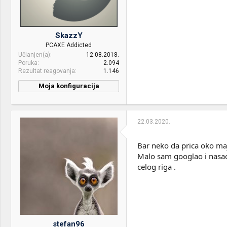
SkazzY
PCAXE Addicted
Učlanjen(a)
12.08.2018.
Poruka
2.094
Rezultat reagovanja
1.146
Moja konfiguracija
PC / Laptop
My precious
Name:
22.03.2020.
CPU & cooler:
Ryzen 5 2600 + Arctic
Freezer 34 Duo
Bar neko da prica oko ma
Motherboard:
MSI B450 Tomahawk
Malo sam googlao i nasao d
celog riga .
RAM:
2x8GB DDR4 HyperX Fury
3200Mhz
VGA & cooler:
GTX 1050 TI
Display:
Dell P2421D
stefan96