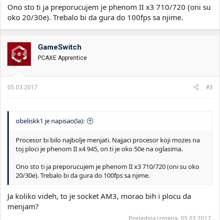
vam.
Ono sto ti ja preporucujem je phenom II x3 710/720 (oni su
oko 20/30e). Trebalo bi da gura do 100fps sa njime.
GameSwitch
PCAXE Apprentice
05.03.2017.
#3
obeliskk1 je napisao(la):
Procesor bi bilo najbolje menjati. Najjaci procesor koji mozes na
toj ploci je phenom II x4 945, on ti je oko 50e na oglasima.
Ono sto ti ja preporucujem je phenom II x3 710/720 (oni su oko
20/30e). Trebalo bi da gura do 100fps sa njime.
Ja koliko videh, to je socket AM3, morao bih i plocu da
menjam?
Poslednja izmena:
05.03.2017.