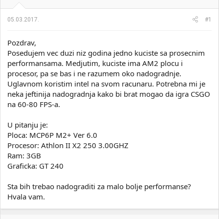
i
o
k
k
05.03.2017.
#1
t
r
e
e
m
t
Pozdrav,
e
a
Posedujem vec duzi niz godina jedno kuciste sa prosecnim
n
performansama. Medjutim, kuciste ima AM2 plocu i
j
procesor, pa se bas i ne razumem oko nadogradnje.
a
Uglavnom koristim intel na svom racunaru. Potrebna mi je
neka jeftinija nadogradnja kako bi brat mogao da igra CSGO
na 60-80 FPS-a.
U pitanju je:
Ploca: MCP6P M2+ Ver 6.0
Procesor: Athlon II X2 250 3.00GHZ
Ram: 3GB
Graficka: GT 240
Sta bih trebao nadograditi za malo bolje performanse?
Hvala vam.