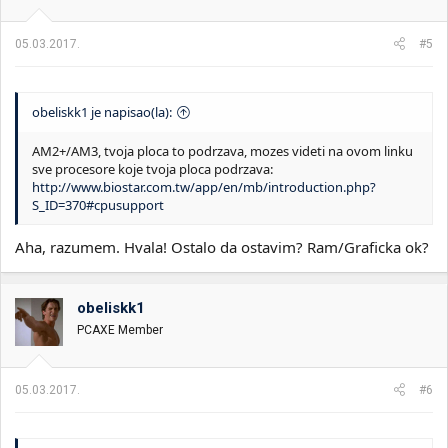
05.03.2017.
#5
obeliskk1 je napisao(la):
AM2+/AM3, tvoja ploca to podrzava, mozes videti na ovom linku
sve procesore koje tvoja ploca podrzava:
http://www.biostar.com.tw/app/en/mb/introduction.php?
S_ID=370#cpusupport
Aha, razumem. Hvala! Ostalo da ostavim? Ram/Graficka ok?
obeliskk1
PCAXE Member
05.03.2017.
#6