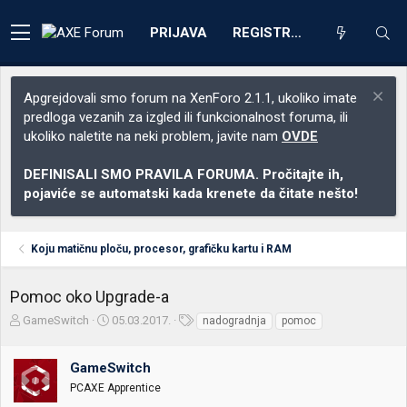
PRIJAVA
REGISTRACIJA
Apgrejdovali smo forum na XenForo 2.1.1, ukoliko imate
predloga vezanih za izgled ili funkcionalnost foruma, ili
ukoliko naletite na neki problem, javite nam
OVDE
DEFINISALI SMO PRAVILA FORUMA. Pročitajte ih,
pojaviće se automatski kada krenete da čitate nešto!
Koju matičnu ploču, procesor, grafičku kartu i RAM
Pomoc oko Upgrade-a
Z
D
O
GameSwitch
05.03.2017.
nadogradnja
pomoc
a
a
z
č
t
n
GameSwitch
e
u
a
t
m
k
PCAXE Apprentice
n
p
e