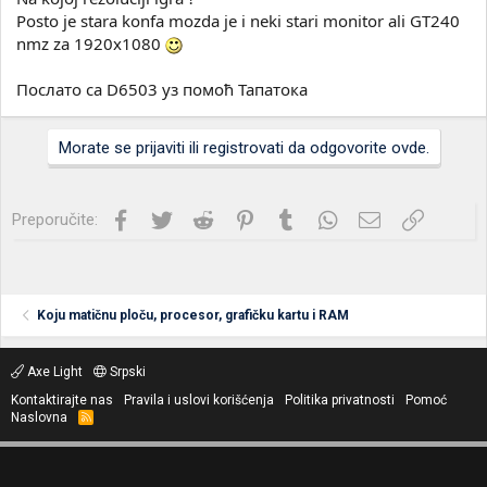
Posto je stara konfa mozda je i neki stari monitor ali GT240
nmz za 1920x1080
Послато са D6503 уз помоћ Тапатока
Morate se prijaviti ili registrovati da odgovorite ovde.
Facebook
Twitter
Reddit
Pinterest
Tumblr
WhatsApp
Imejl
Link
Preporučite:
Koju matičnu ploču, procesor, grafičku kartu i RAM
Axe Light
Srpski
Kontaktirajte nas
Pravila i uslovi korišćenja
Politika privatnosti
Pomoć
Naslovna
R
S
S