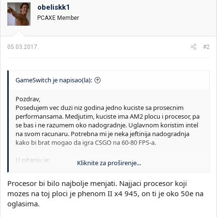
obeliskk1
PCAXE Member
05.03.2017.
#2
GameSwitch je napisao(la):
Pozdrav,
Posedujem vec duzi niz godina jedno kuciste sa prosecnim
performansama. Medjutim, kuciste ima AM2 plocu i procesor, pa
se bas i ne razumem oko nadogradnje. Uglavnom koristim intel
na svom racunaru. Potrebna mi je neka jeftinija nadogradnja
kako bi brat mogao da igra CSGO na 60-80 FPS-a.
U pitanju je:
Kliknite za proširenje...
Ploca: MCP6P M2+ Ver 6.0
Procesor: Athlon II X2 250 3.00GHZ
Procesor bi bilo najbolje menjati. Najjaci procesor koji
Ram: 3GB
mozes na toj ploci je phenom II x4 945, on ti je oko 50e na
Graficka: GT 240
oglasima.
Sta bih trebao nadograditi za malo bolje performanse? Hvala