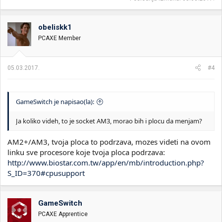
obeliskk1
PCAXE Member
05.03.2017.
#4
GameSwitch je napisao(la):
Ja koliko videh, to je socket AM3, morao bih i plocu da menjam?
AM2+/AM3, tvoja ploca to podrzava, mozes videti na ovom
linku sve procesore koje tvoja ploca podrzava:
http://www.biostar.com.tw/app/en/mb/introduction.php?
S_ID=370#cpusupport
GameSwitch
PCAXE Apprentice