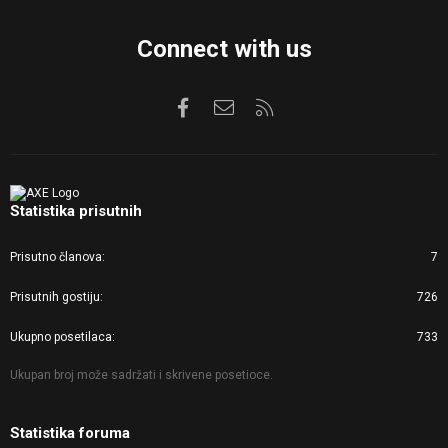
Connect with us
Facebook
Kontaktirajte nas
RSS
Statistika prisutnih
Prisutno članova
7
Prisutnih gostiju
726
Ukupno posetilaca
733
Ukupan broj može sadržati i skrivene posetioce.
Statistika foruma