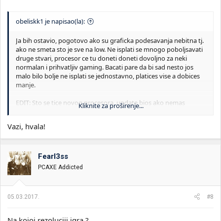
obeliskk1 je napisao(la):
Ja bih ostavio, pogotovo ako su graficka podesavanja nebitna tj.
ako ne smeta sto je sve na low. Ne isplati se mnogo poboljsavati
druge stvari, procesor ce tu doneti doneti dovoljno za neki
normalan i prihvatljiv gaming. Bacati pare da bi sad nesto jos
malo bilo bolje ne isplati se jednostavno, platices vise a dobices
manje.
EDIT: Sto se tice novog procesora, update bios ako nemas
Kliknite za proširenje...
najnoviji, da bi mogao da prihvati am3 procesore koje podrzava.
Vazi, hvala!
Fearl3ss
PCAXE Addicted
05.03.2017.
#8
Na kojoj rezoluciji igra ?