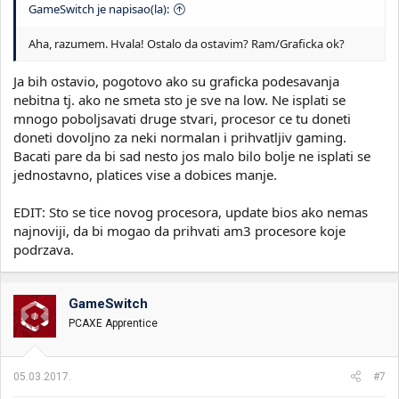
GameSwitch je napisao(la):
Aha, razumem. Hvala! Ostalo da ostavim? Ram/Graficka ok?
Ja bih ostavio, pogotovo ako su graficka podesavanja
nebitna tj. ako ne smeta sto je sve na low. Ne isplati se
mnogo poboljsavati druge stvari, procesor ce tu doneti
doneti dovoljno za neki normalan i prihvatljiv gaming.
Bacati pare da bi sad nesto jos malo bilo bolje ne isplati se
jednostavno, platices vise a dobices manje.
EDIT: Sto se tice novog procesora, update bios ako nemas
najnoviji, da bi mogao da prihvati am3 procesore koje
podrzava.
GameSwitch
PCAXE Apprentice
05.03.2017.
#7