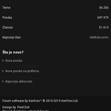
Teme
36.256
Poruka
697.979
Članovi
51.613
Najnoviji član
nk88okcomm
Šta je novo?
Nove poruke
Nove poruke na profilima
Najnovije aktivnosti
Forum software by XenForo™
© 2010-2019 XenForo Ltd.
Design by:
Pixel Exit