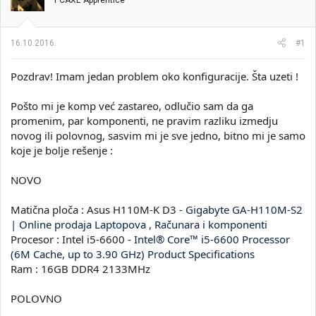
PCAXE Apprentice
i
o
k
k
t
r
16.10.2016.
#1
e
e
m
t
e
a
Pozdrav! Imam jedan problem oko konfiguracije. Šta uzeti !
n
j
Pošto mi je komp već zastareo, odlučio sam da ga
a
promenim, par komponenti, ne pravim razliku izmedju
novog ili polovnog, sasvim mi je sve jedno, bitno mi je samo
koje je bolje rešenje :
NOVO
Matična ploča : Asus H110M-K D3 -
Gigabyte GA-H110M-S2
| Online prodaja Laptopova , Računara i komponenti
Procesor : Intel i5-6600 -
Intel® Core™ i5-6600 Processor
(6M Cache, up to 3.90 GHz) Product Specifications
Ram : 16GB DDR4 2133MHz
POLOVNO