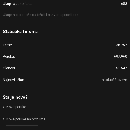
Ukupno posetilaca
653
Ukupan broj može sadržati i skrivene posetioce.
Statistika foruma
Teme
36.257
Poruka
697.960
Članovi
51.547
Najnoviji član
hitclub88lovevn
Šta je novo?
Nove poruke
Nove poruke na profilima