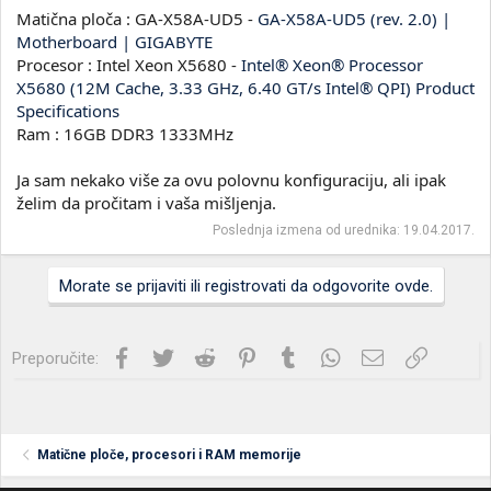
Matična ploča : GA-X58A-UD5 -
GA-X58A-UD5 (rev. 2.0) |
Motherboard | GIGABYTE
Procesor : Intel Xeon X5680 -
Intel® Xeon® Processor
X5680 (12M Cache, 3.33 GHz, 6.40 GT/s Intel® QPI) Product
Specifications
Ram : 16GB DDR3 1333MHz
Ja sam nekako više za ovu polovnu konfiguraciju, ali ipak
želim da pročitam i vaša mišljenja.
Poslednja izmena od urednika:
19.04.2017.
Morate se prijaviti ili registrovati da odgovorite ovde.
Facebook
Twitter
Reddit
Pinterest
Tumblr
WhatsApp
Imejl
Link
Preporučite:
Matične ploče, procesori i RAM memorije