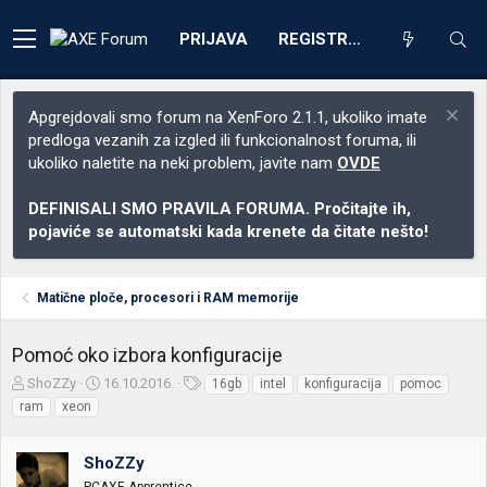
PRIJAVA
REGISTRACIJA
Apgrejdovali smo forum na XenForo 2.1.1, ukoliko imate
predloga vezanih za izgled ili funkcionalnost foruma, ili
ukoliko naletite na neki problem, javite nam
OVDE
DEFINISALI SMO PRAVILA FORUMA. Pročitajte ih,
pojaviće se automatski kada krenete da čitate nešto!
Matične ploče, procesori i RAM memorije
Pomoć oko izbora konfiguracije
Z
D
O
ShoZZy
16.10.2016.
16gb
intel
konfiguracija
pomoc
a
a
z
ram
xeon
č
t
n
e
u
a
t
m
k
ShoZZy
n
p
e