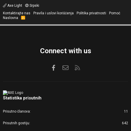
Axe Light
Srpski
Kontaktirajte nas
Pravila i uslovi korišćenja
Politika privatnosti
Pomoć
Naslovna
R
S
S
Connect with us
Facebook
Kontaktirajte nas
RSS
Statistika prisutnih
Prisutno članova
11
Prisutnih gostiju
642