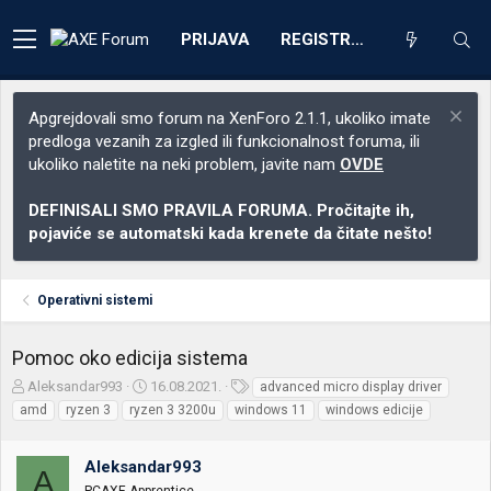
PRIJAVA
REGISTRACIJA
Apgrejdovali smo forum na XenForo 2.1.1, ukoliko imate
predloga vezanih za izgled ili funkcionalnost foruma, ili
ukoliko naletite na neki problem, javite nam
OVDE
DEFINISALI SMO PRAVILA FORUMA. Pročitajte ih,
pojaviće se automatski kada krenete da čitate nešto!
Operativni sistemi
Pomoc oko edicija sistema
Z
D
O
Aleksandar993
16.08.2021.
advanced micro display driver
a
a
z
amd
ryzen 3
ryzen 3 3200u
windows 11
windows edicije
č
t
n
e
u
a
t
m
k
Aleksandar993
A
n
p
e