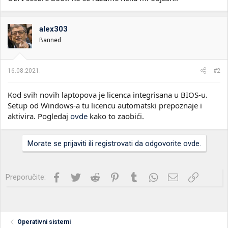
alex303
Banned
16.08.2021.
#2
Kod svih novih laptopova je licenca integrisana u BIOS-u.
Setup od Windows-a tu licencu automatski prepoznaje i
aktivira. Pogledaj
ovde
kako to zaobići.
Morate se prijaviti ili registrovati da odgovorite ovde.
Facebook
Twitter
Reddit
Pinterest
Tumblr
WhatsApp
Imejl
Link
Preporučite:
Operativni sistemi