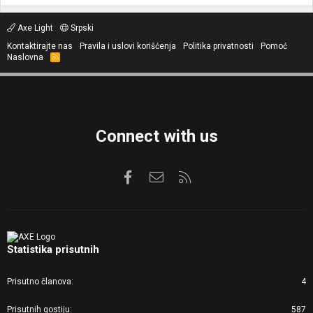
Axe Light
Srpski
Kontaktirajte nas
Pravila i uslovi korišćenja
Politika privatnosti
Pomoć
Naslovna
R
S
S
Connect with us
Facebook
Kontaktirajte nas
RSS
Statistika prisutnih
Prisutno članova
4
Prisutnih gostiju
587