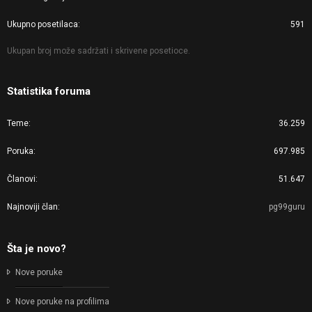
Ukupno posetilaca
591
Ukupan broj može sadržati i skrivene posetioce.
Statistika foruma
Teme
36.259
Poruka
697.985
Članovi
51.647
Najnoviji član
pg99guru
Šta je novo?
Nove poruke
Nove poruke na profilima