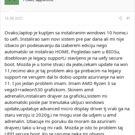
PCAXE Apprentice
i
o
k
k
t
r
16.08.2021.
#1
e
e
m
t
e
a
Ovako,laptop je kupljen sa instaliranim windows 10 home,i
n
to uefi. Instalirao sam novi sistem pre par dana ali mi nije
j
izbacio pri podesavanju da izaberem ediciju nego
a
automatski se instalirao HOME. Pogledao sam u BIOSu,
diseblovan je legacy support,i stavljeno je na uefy secure
boot. Mozda je u tome stvar,i da jeate,cekam update na win
11,recimo ako je taj problem ako ga prebacim na legacy
support ne verujem dal bi dobio uopste azuriranje na win
11. I jos jedan problem imam. Imam AMD Ryzen 3 sa
vega3+radeon530 grafickom. Skinem amd
adrenalin,instaliram drajver za graficku,sistem mi
automatski posle par trenutaka ukljuci windows
update,updatuje advanced micro display driver tj vrati ga na
staru verziju iz 2020g,i ne mogu vise da udjem u amd
adrenalin. Izbacuje mi poruku da moram da azuriram
drajver,i tako u krug mi radi. Mozda je isto to problem taj
UEFI secure boot. Ko se razume neka mi objasni.