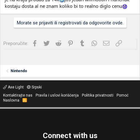
kostaju dosta al ne znam koliko bi to realno diglo cenu
Morate se prijaviti ili registrovati da odgovorite ovde.
Facebook
Twitter
Reddit
Pinterest
Tumblr
WhatsApp
Imejl
Link
Preporučite:
Nintendo
Axe Light
Srpski
Kontaktirajte nas
Pravila i uslovi korišćenja
Politika privatnosti
Pomoć
Naslovna
R
S
S
Connect with us