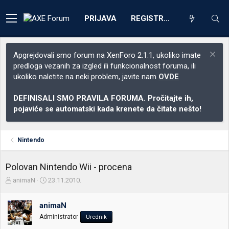
PRIJAVA
REGISTRACIJA
Apgrejdovali smo forum na XenForo 2.1.1, ukoliko imate
predloga vezanih za izgled ili funkcionalnost foruma, ili
ukoliko naletite na neki problem, javite nam
OVDE
DEFINISALI SMO PRAVILA FORUMA. Pročitajte ih,
pojaviće se automatski kada krenete da čitate nešto!
Nintendo
Polovan Nintendo Wii - procena
Z
D
animaN
23.11.2010.
a
a
č
t
animaN
e
u
t
m
Administrator
Urednik
n
p