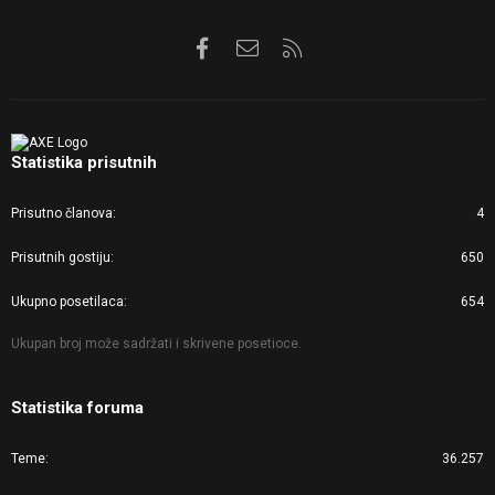
Facebook
Kontaktirajte nas
RSS
Statistika prisutnih
Prisutno članova
4
Prisutnih gostiju
650
Ukupno posetilaca
654
Ukupan broj može sadržati i skrivene posetioce.
Statistika foruma
Teme
36.257