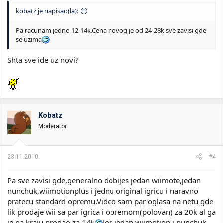
kobatz je napisao(la):
Pa racunam jedno 12-14k.Cena novog je od 24-28k sve zavisi gde
se uzima
Shta sve ide uz novi?
Kobatz
Moderator
23.11.2010.
#4
Pa sve zavisi gde,generalno dobijes jedan wiimote,jedan
nunchuk,wiimotionplus i jednu original igricu i naravno
pratecu standard opremu.Video sam par oglasa na netu gde
lik prodaje wii sa par igrica i opremom(polovan) za 20k al ga
je na kraju prodao za 14k
Jos jedan wiimotion i nunchuk