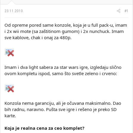
i
o
k
k
23.11.2010.
#1
t
r
e
e
Od opreme pored same konzole, koja je u full pack-u, imam
m
t
e
a
i 2x wii mote (sa zaštitinom gumom) i 2x nunchuck. Imam
n
sve kablove, chak i onaj za 480p.
j
a
Imam i dva light sabera za star wars igre, izgledaju slično
ovom kompletu ispod, samo što svetle zeleno i crveno:
Konzola nema garanciju, ali je očuvana maksimalno. Dao
bih radnu, naravno. Pušta sve igre i rešeno je preko SD
karte.
Koja je realna cena za ceo komplet?