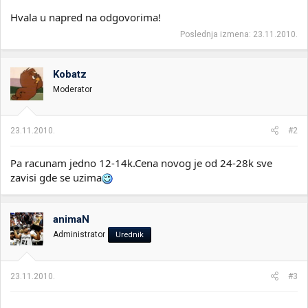
Hvala u napred na odgovorima!
Poslednja izmena:
23.11.2010.
Kobatz
Moderator
23.11.2010.
#2
Pa racunam jedno 12-14k.Cena novog je od 24-28k sve
zavisi gde se uzima
animaN
Administrator
Urednik
23.11.2010.
#3