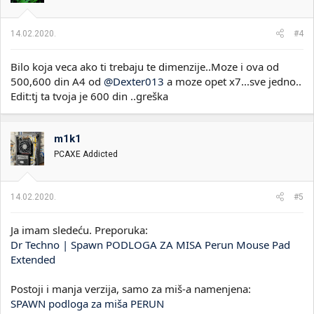
14.02.2020.
#4
Bilo koja veca ako ti trebaju te dimenzije..Moze i ova od
500,600 din A4 od
@Dexter013
a moze opet x7...sve jedno..
Edit:tj ta tvoja je 600 din ..greška
m1k1
PCAXE Addicted
14.02.2020.
#5
Ja imam sledeću. Preporuka:
Dr Techno | Spawn PODLOGA ZA MISA Perun Mouse Pad
Extended
Postoji i manja verzija, samo za miš-a namenjena:
SPAWN podloga za miša PERUN