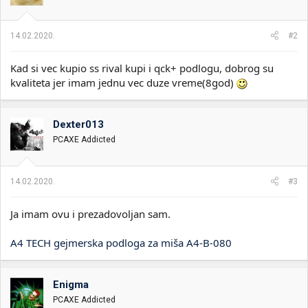
14.02.2020.
#2
Kad si vec kupio ss rival kupi i qck+ podlogu, dobrog su
kvaliteta jer imam jednu vec duze vreme(8god)
Dexter013
PCAXE Addicted
14.02.2020.
#3
Ja imam ovu i prezadovoljan sam.
A4 TECH gejmerska podloga za miša A4-B-080
Enigma
PCAXE Addicted