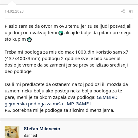
i
o
k
k
14.02.2020.
#1
t
r
e
e
Plasio sam se da otvorim ovu temu jer su se ljudi posvadjali
m
t
e
a
u jednoj od ovakvoj temi
ali ajde bolje da pitam pre nego
n
sto kupim
j
a
Treba mi podloga za mis do max 1000.din Koristio sam x7
(437x400x3mm) podlogu 2 godine sve je bilo super ali
doslo je vreme da se zameni jer se previse izlizao sredisnji
deo podloge.
Da li mi predlazete da ostanem na toj podlozi ili mozda da
uzmem neku bolju ako postoji neka bolja podloga za te
pare, meni je za okom zapala ova podloga:
GEMBIRD
gejmerska podloga za miša - MP-GAME-L
PS. potrebna mi je podloga sa slicnim dimenzijama.
Stefan Milosevic
Banned