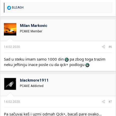
R
BLEAGH
e
a
g
o
Milan Markovic
v
PCAXE Member
a
n
j
a
14.02.2020.
#6
:
Sad u steku imam samo 1000 din
pa zbog toga trazim
neku jeftiniju inace posle cu da qck+ podlogu
blackmore1911
PCAXE Addicted
14.02.2020.
#7
Pa sačuvaj keš i uzmi odmah Qck+, bacaš pare ovako...