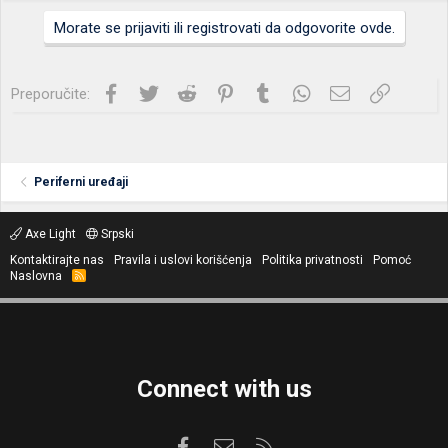
Morate se prijaviti ili registrovati da odgovorite ovde.
Facebook
Twitter
Reddit
Pinterest
Tumblr
WhatsApp
Imejl
Link
Preporučite:
Periferni uređaji
Axe Light
Srpski
Kontaktirajte nas
Pravila i uslovi korišćenja
Politika privatnosti
Pomoć
Naslovna
R
S
S
Connect with us
Facebook
Kontaktirajte nas
RSS