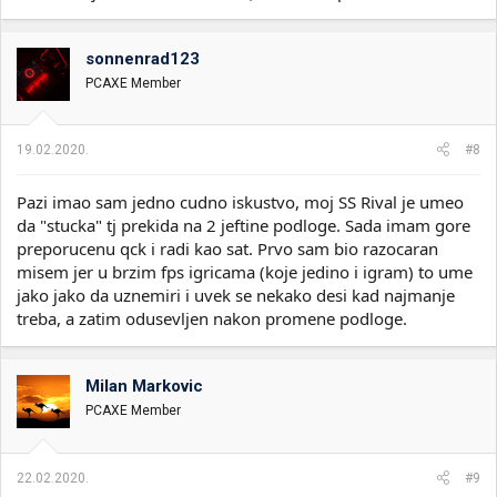
sonnenrad123
PCAXE Member
19.02.2020.
#8
Pazi imao sam jedno cudno iskustvo, moj SS Rival je umeo
da "stucka" tj prekida na 2 jeftine podloge. Sada imam gore
preporucenu qck i radi kao sat. Prvo sam bio razocaran
misem jer u brzim fps igricama (koje jedino i igram) to ume
jako jako da uznemiri i uvek se nekako desi kad najmanje
treba, a zatim odusevljen nakon promene podloge.
Milan Markovic
PCAXE Member
22.02.2020.
#9