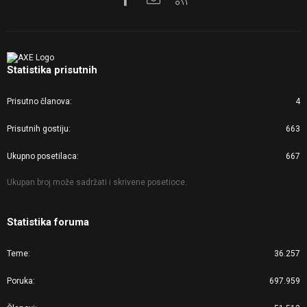
Statistika prisutnih
Prisutno članova
4
Prisutnih gostiju
663
Ukupno posetilaca
667
Ukupan broj može sadržati i skrivene posetioce.
Statistika foruma
Teme
36.257
Poruka
697.959