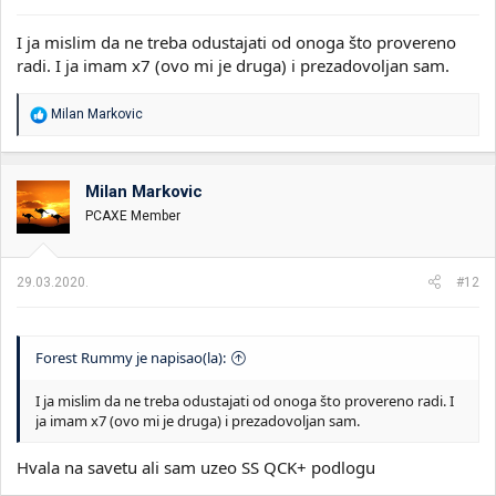
I ja mislim da ne treba odustajati od onoga što provereno
radi. I ja imam x7 (ovo mi je druga) i prezadovoljan sam.
R
Milan Markovic
e
a
g
o
Milan Markovic
v
PCAXE Member
a
n
j
a
29.03.2020.
#12
:
Forest Rummy je napisao(la):
I ja mislim da ne treba odustajati od onoga što provereno radi. I
ja imam x7 (ovo mi je druga) i prezadovoljan sam.
Hvala na savetu ali sam uzeo SS QCK+ podlogu