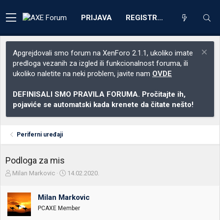
PRIJAVA
REGISTRACIJA
Apgrejdovali smo forum na XenForo 2.1.1, ukoliko imate
predloga vezanih za izgled ili funkcionalnost foruma, ili
ukoliko naletite na neki problem, javite nam
OVDE
DEFINISALI SMO PRAVILA FORUMA. Pročitajte ih,
pojaviće se automatski kada krenete da čitate nešto!
Periferni uređaji
Podloga za mis
Z
D
Milan Markovic
14.02.2020.
a
a
č
t
Milan Markovic
e
u
t
m
PCAXE Member
n
p