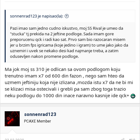
sonnenrad123 je napisao(la):
Pazi imao sam jedno cudno iskustvo, moj SS Rival je umeo da
"stucka" tj prekida na 2 jeftine podloge. Sada imam gore
preporucenu qck i radi kao sat. Prvo sam bio razocaran misem
jer u brzim fps igricama (koje jedino i igram) to ume jako jako da
uznemiri i uvek se nekako desi kad najmanje treba, a zatim
odusevljen nakon promene podloge.
Ma jok moj ss 310 je odlican sa ovom podlogom koju
trenutno imam x7 od 600 din fazon , nego sam hteo da
uzmem jeftiniju koja nije izlizana ,mozda istu x7 da ne bi mi
se klizaci misa ostecivali i grebli pa sam zbog toga trazio
neku podlogu do 1000 din inace naravno kasnije ide qck+
sonnenrad123
PCAXE Member