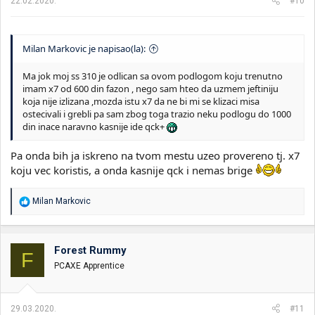
22.02.2020.
#10
Milan Markovic je napisao(la):
Ma jok moj ss 310 je odlican sa ovom podlogom koju trenutno
imam x7 od 600 din fazon , nego sam hteo da uzmem jeftiniju
koja nije izlizana ,mozda istu x7 da ne bi mi se klizaci misa
ostecivali i grebli pa sam zbog toga trazio neku podlogu do 1000
din inace naravno kasnije ide qck+
Pa onda bih ja iskreno na tvom mestu uzeo provereno tj. x7
koju vec koristis, a onda kasnije qck i nemas brige
R
Milan Markovic
e
a
g
o
Forest Rummy
F
v
PCAXE Apprentice
a
n
j
a
29.03.2020.
#11
: