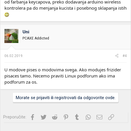
od farbanja keycapova, preko dodavanja arduino wireless
kontrolera pa do menjanja kucista i posebnog sklapanja istih
Uni
PCAXE Addicted
06.02.2019.
#4
U modove pises o modovima svega. Ako modujes frizider
pisaces tamo. Necemo praviti Linux podforum ako ima
podforum za os.
Morate se prijaviti ili registrovati da odgovorite ovde.
Facebook
Twitter
Reddit
Pinterest
Tumblr
WhatsApp
Imejl
Link
Preporučite: