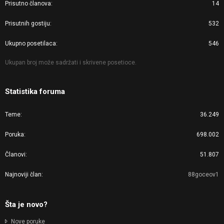
Prisutno članova
14
Prisutnih gostiju
532
Ukupno posetilaca
546
Ukupan broj može sadržati i skrivene posetioce.
Statistika foruma
Teme
36.249
Poruka
698.002
Članovi
51.807
Najnoviji član
88goceov1
Šta je novo?
Nove poruke