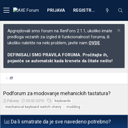
PRIJAVA
REGISTRACIJA
Apgrejdovali smo forum na XenForo 2.1.1, ukoliko imate
predloga vezanih za izgled ili funkcionalnost foruma, ili
ukoliko naletite na neki problem, javite nam
OVDE
DEFINISALI SMO PRAVILA FORUMA. Pročitajte ih,
pojaviće se automatski kada krenete da čitate nešto!
IT
Podforum za modovanje mehanickih tastatura?
Z
D
O
Pakeey
05.02.2019.
keyboards
a
a
z
mechanical keyboard switch cherry
modding
č
t
n
e
u
a
Da li smatrate da je sve navedeno potrebno?
t
m
k
n
p
e