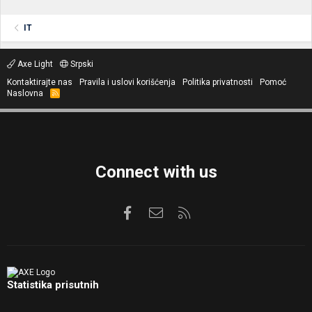
IT
Axe Light
Srpski
Kontaktirajte nas
Pravila i uslovi korišćenja
Politika privatnosti
Pomoć
Naslovna
R
S
S
Connect with us
Facebook
Kontaktirajte nas
RSS
Statistika prisutnih