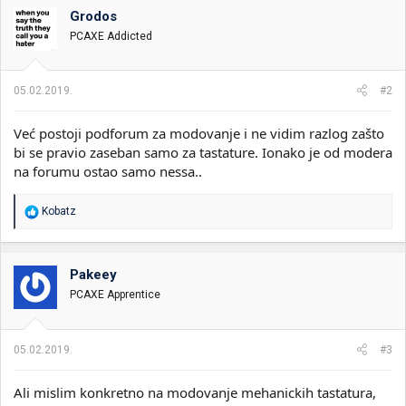
Grodos
PCAXE Addicted
05.02.2019.
#2
Već postoji podforum za modovanje i ne vidim razlog zašto
bi se pravio zaseban samo za tastature. Ionako je od modera
na forumu ostao samo nessa..
R
Kobatz
e
a
g
o
Pakeey
v
PCAXE Apprentice
a
n
j
a
05.02.2019.
#3
:
Ali mislim konkretno na modovanje mehanickih tastatura,