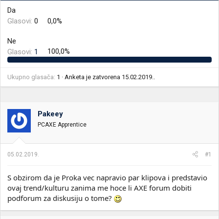
i
o
Da
k
k
Glasovi:
0
0,0%
t
r
e
e
Ne
m
t
e
a
Glasovi:
1
100,0%
n
j
a
Ukupno glasača
1
Anketa je zatvorena
15.02.2019.
.
Pakeey
PCAXE Apprentice
05.02.2019.
#1
S obzirom da je Proka vec napravio par klipova i predstavio
ovaj trend/kulturu zanima me hoce li AXE forum dobiti
podforum za diskusiju o tome?