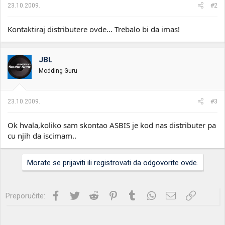
23.10.2009.
#2
Kontaktiraj distributere ovde... Trebalo bi da imas!
JBL
Modding Guru
23.10.2009.
#3
Ok hvala,koliko sam skontao ASBIS je kod nas distributer pa
cu njih da iscimam..
Morate se prijaviti ili registrovati da odgovorite ovde.
Facebook
Twitter
Reddit
Pinterest
Tumblr
WhatsApp
Imejl
Link
Preporučite: