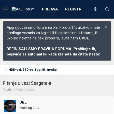
PRIJAVA
REGISTRACIJA
Apgrejdovali smo forum na XenForo 2.1.1, ukoliko imate
predloga vezanih za izgled ili funkcionalnost foruma, ili
ukoliko naletite na neki problem, javite nam
OVDE
DEFINISALI SMO PRAVILA FORUMA. Pročitajte ih,
pojaviće se automatski kada krenete da čitate nešto!
HDD-ovi, SSD-ovi i optički uređaji
Pitanje u vezi Seagate-a
Z
D
JBL
23.10.2009.
a
a
č
t
JBL
e
u
t
m
Modding Guru
n
p