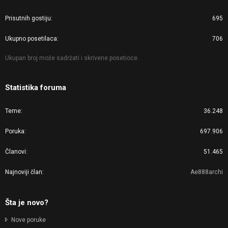
Prisutnih gostiju
695
Ukupno posetilaca
706
Ukupan broj može sadržati i skrivene posetioce.
Statistika foruma
Teme
36.248
Poruka
697.906
Članovi
51.465
Najnoviji član
Ae888archi
Šta je novo?
Nove poruke