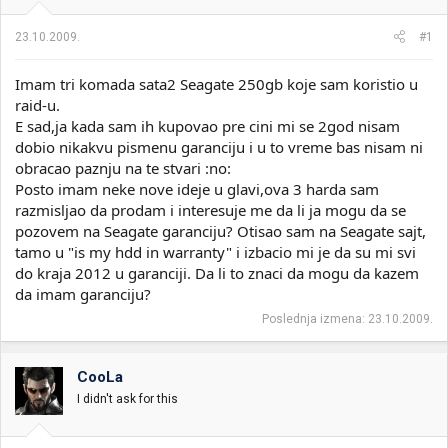
i
o
k
k
23.10.2009.
#1
t
r
e
e
Imam tri komada sata2 Seagate 250gb koje sam koristio u
m
t
e
a
raid-u.
n
E sad,ja kada sam ih kupovao pre cini mi se 2god nisam
j
dobio nikakvu pismenu garanciju i u to vreme bas nisam ni
a
obracao paznju na te stvari :no:
Posto imam neke nove ideje u glavi,ova 3 harda sam
razmisljao da prodam i interesuje me da li ja mogu da se
pozovem na Seagate garanciju? Otisao sam na Seagate sajt,
tamo u "is my hdd in warranty" i izbacio mi je da su mi svi
do kraja 2012 u garanciji. Da li to znaci da mogu da kazem
da imam garanciju?
Poslednja izmena:
23.10.2009.
CooLa
I didn't ask for this