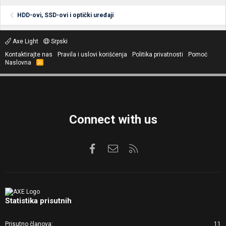
HDD-ovi, SSD-ovi i optički uređaji
Axe Light
Srpski
Kontaktirajte nas
Pravila i uslovi korišćenja
Politika privatnosti
Pomoć
Naslovna
R
S
S
Connect with us
Facebook
Kontaktirajte nas
RSS
Statistika prisutnih
Prisutno članova
11