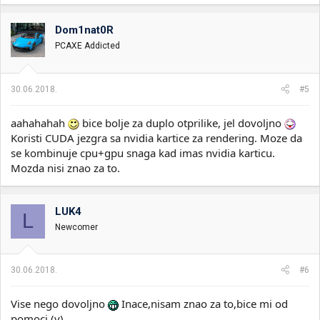
Dom1nat0R
PCAXE Addicted
30.06.2018.
#5
aahahahah
bice bolje za duplo otprilike, jel dovoljno
Koristi CUDA jezgra sa nvidia kartice za rendering. Moze da
se kombinuje cpu+gpu snaga kad imas nvidia karticu.
Mozda nisi znao za to.
LUK4
L
Newcomer
30.06.2018.
#6
Vise nego dovoljno
Inace,nisam znao za to,bice mi od
pomoci (y)