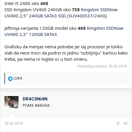
Intel i5 2400 oko
40$
SSD Kingston UV400 240GB oko
75$
Kingston SSDNow
UV400 2,5" 240GB SATA3 SSD (SUV400S37/240G)
Jeftinija varijanta 120GB model oko
46$
Kingston SSDNow
UV400 2,5" 120GB SATA3
Graficku da menjas nema potrebe jer taj procesor je toliko
slab da nece moci da podrzi ni jednu "ozbiljniju" karticu kako
treba, pa nema ni logike ici u tom smeru.
Poslednja izmena:
30.06.2018.
R
LUK4
e
a
g
o
DR4C0Ni4N
v
PCAXE Addicted
a
n
j
a
30.06.2018.
#3
: