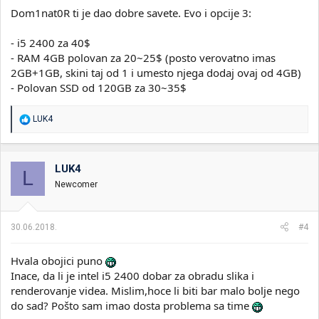
Dom1nat0R ti je dao dobre savete. Evo i opcije 3:
- i5 2400 za 40$
- RAM 4GB polovan za 20~25$ (posto verovatno imas
2GB+1GB, skini taj od 1 i umesto njega dodaj ovaj od 4GB)
- Polovan SSD od 120GB za 30~35$
R
LUK4
e
a
g
o
LUK4
L
v
Newcomer
a
n
j
a
30.06.2018.
#4
:
Hvala obojici puno
Inace, da li je intel i5 2400 dobar za obradu slika i
renderovanje videa. Mislim,hoce li biti bar malo bolje nego
do sad? Pošto sam imao dosta problema sa time