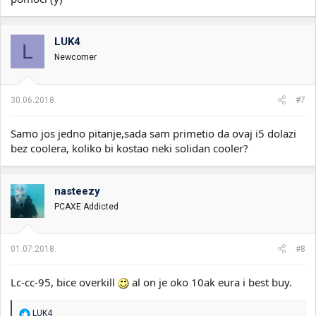
LUK4
L
Newcomer
30.06.2018.
#7
Samo jos jedno pitanje,sada sam primetio da ovaj i5 dolazi
bez coolera, koliko bi kostao neki solidan cooler?
nasteezy
PCAXE Addicted
01.07.2018.
#8
Lc-cc-95, bice overkill
al on je oko 10ak eura i best buy.
R
LUK4