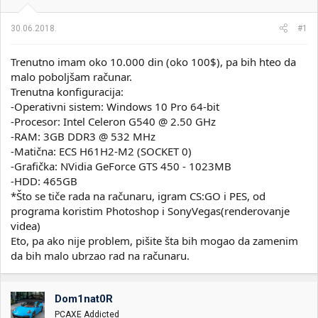
i
o
k
k
30.06.2018.
#1
t
r
e
e
m
t
Trenutno imam oko 10.000 din (oko 100$), pa bih hteo da
e
a
malo poboljšam računar.
n
Trenutna konfiguracija:
j
-Operativni sistem: Windows 10 Pro 64-bit
a
-Procesor: Intel Celeron G540 @ 2.50 GHz
-RAM: 3GB DDR3 @ 532 MHz
-Matična: ECS H61H2-M2 (SOCKET 0)
-Grafička: NVidia GeForce GTS 450 - 1023MB
-HDD: 465GB
*Što se tiče rada na računaru, igram CS:GO i PES, od
programa koristim Photoshop i SonyVegas(renderovanje
videa)
Eto, pa ako nije problem, pišite šta bih mogao da zamenim
da bih malo ubrzao rad na računaru.
Dom1nat0R
PCAXE Addicted