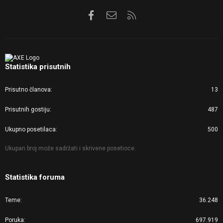
Facebook
Kontaktirajte nas
RSS
Statistika prisutnih
Prisutno članova
13
Prisutnih gostiju
487
Ukupno posetilaca
500
Ukupan broj može sadržati i skrivene posetioce.
Statistika foruma
Teme
36.248
Poruka
697.919