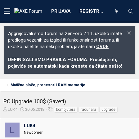
PRIJAVA
REGISTRACIJA
Apgrejdovali smo forum na XenForo 2.1.1, ukoliko imate
predloga vezanih za izgled ili funkcionalnost foruma, ili
ukoliko naletite na neki problem, javite nam
OVDE
DEFINISALI SMO PRAVILA FORUMA. Pročitajte ih,
pojaviće se automatski kada krenete da čitate nešto!
Matične ploče, procesori i RAM memorije
PC Upgrade 100$ (Saveti)
Z
D
O
LUK4
30.06.2018.
kompjutera
racunara
upgrade
a
a
z
č
t
n
LUK4
e
u
a
L
t
m
k
Newcomer
n
p
e