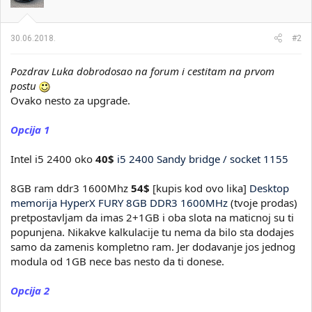
30.06.2018.
#2
Pozdrav Luka dobrodosao na forum i cestitam na prvom
postu
Ovako nesto za upgrade.
Opcija 1
Intel i5 2400 oko
40$
i5 2400 Sandy bridge / socket 1155
8GB ram ddr3 1600Mhz
54$
[kupis kod ovo lika]
Desktop
memorija HyperX FURY 8GB DDR3 1600MHz
(tvoje prodas)
pretpostavljam da imas 2+1GB i oba slota na maticnoj su ti
popunjena. Nikakve kalkulacije tu nema da bilo sta dodajes
samo da zamenis kompletno ram. Jer dodavanje jos jednog
modula od 1GB nece bas nesto da ti donese.
Opcija 2