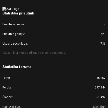
Statistika prisutnih
Prisutno članova
7
Prisutnih gostiju
729
Ukupno posetilaca
736
Ukupan broj može sadržati i skrivene posetioce.
Statistika foruma
Teme
36.257
Poruka
697.944
Članovi
51.492
Najnoviji član
33winffun