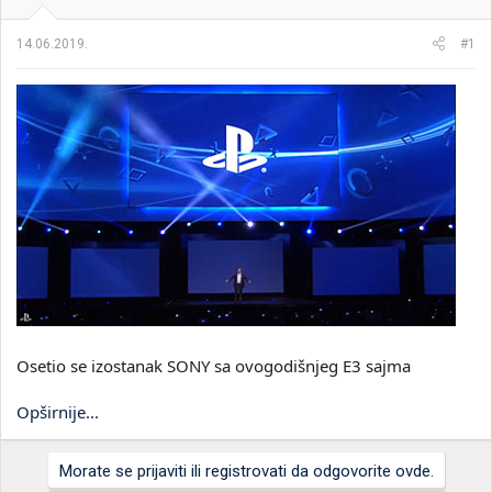
i
o
k
k
14.06.2019.
#1
t
r
e
e
m
t
e
a
n
j
a
Osetio se izostanak SONY sa ovogodišnjeg E3 sajma
Opširnije...
Morate se prijaviti ili registrovati da odgovorite ovde.