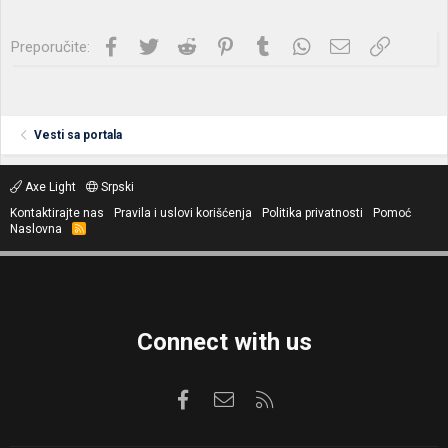
Facebook
Twitter
Reddit
Pinterest
Tumblr
WhatsApp
Imejl
Link
Preporučite:
Vesti sa portala
Axe Light
Srpski
Kontaktirajte nas
Pravila i uslovi korišćenja
Politika privatnosti
Pomoć
Naslovna
R
S
S
Connect with us
Facebook
Kontaktirajte nas
RSS