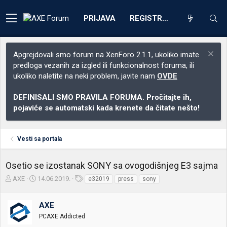
PRIJAVA
REGISTRACIJA
Apgrejdovali smo forum na XenForo 2.1.1, ukoliko imate
predloga vezanih za izgled ili funkcionalnost foruma, ili
ukoliko naletite na neki problem, javite nam
OVDE
DEFINISALI SMO PRAVILA FORUMA. Pročitajte ih,
pojaviće se automatski kada krenete da čitate nešto!
Vesti sa portala
Osetio se izostanak SONY sa ovogodišnjeg E3 sajma
Z
D
O
AXE
14.06.2019.
e32019
press
sony
a
a
z
č
t
n
AXE
e
u
a
t
m
k
PCAXE Addicted
n
p
e