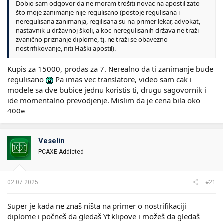
Dobio sam odgovor da ne moram trošiti novac na apostil zato
što moje zanimanje nije regulisano (postoje regulisana i
neregulisana zanimanja, regilisana su na primer lekar, advokat,
nastavnik u državnoj školi, a kod neregulisanih država ne traži
zvanično priznanje diplome, tj. ne traži se obavezno
nostrifikovanje, niti Haški apostil).
Kupis za 15000, prodas za 7. Nerealno da ti zanimanje bude
regulisano
Pa imas vec translatore, video sam cak i
modele sa dve bubice jednu koristis ti, drugu sagovornik i
ide momentalno prevodjenje. Mislim da je cena bila oko
400e
Veselin
PCAXE Addicted
02.07.2025.
#21
Super je kada ne znaš ništa na primer o nostrifikaciji
diplome i počneš da gledaš Yt klipove i možeš da gledaš