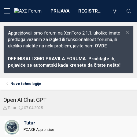
PRIJAVA
REGISTRACIJA
Apgrejdovali smo forum na XenForo 2.1.1, ukoliko imate
predloga vezanih za izgled ili funkcionalnost foruma, ili
ukoliko naletite na neki problem, javite nam
OVDE
DEFINISALI SMO PRAVILA FORUMA. Pročitajte ih,
pojaviće se automatski kada krenete da čitate nešto!
Nove tehnologije
Open AI Chat GPT
Z
D
Tutur
07.04.2025.
a
a
č
t
Tutur
e
u
t
m
PCAXE Apprentice
n
p