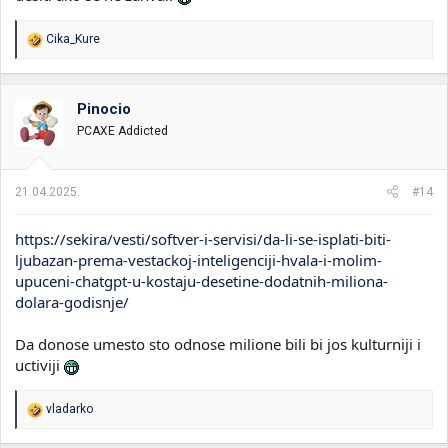
R
Cika_Kure
e
a
g
o
Pinocio
v
PCAXE Addicted
a
n
j
a
21.04.2025.
#14
:
https://sekira/vesti/softver-i-servisi/da-li-se-isplati-biti-
ljubazan-prema-vestackoj-inteligenciji-hvala-i-molim-
upuceni-chatgpt-u-kostaju-desetine-dodatnih-miliona-
dolara-godisnje/
Da donose umesto sto odnose milione bili bi jos kulturniji i
uctiviji
R
vladarko
e
a