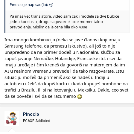
Pinocio je napisao(la):
Pa imas vec translatore, video sam cak i modele sa dve bubice
jednu koristis ti, drugu sagovornik i ide momentalno
prevodjenje. Mislim da je cena bila oko 400e
Ima mnogo kombinacija (neka se jave članovi koji imaju
Samsung telefone, da prenesu iskustvo), ali još to nije
unapređeno da na primer dođeš u Nacionalnu službu za
zapošljavanje Nemačke, Holandije, Francuske itd. i svi da
imaju uređaje i čim kreneš da govoriš na maternjem da im
AI u realnom vremenu prevede i da tako razgovarate. Istu
situaciju možeš da primeniš ako se nađeš u Indiji u
autobusu i želiš da kupiš kartu ili kada kupuješ bombone na
trafici u Brazilu, ili si na letovanju u Meksiku. Dakle, ceo svet
da se poveže i svi da se razumemo
Pinocio
PCAXE Addicted