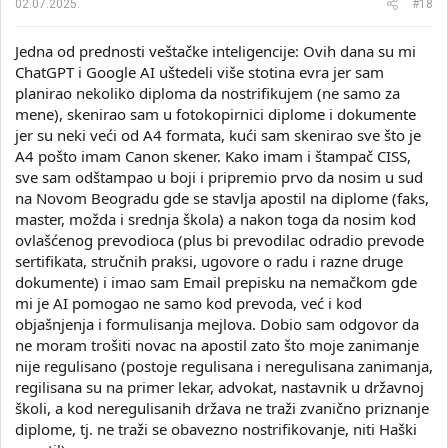
02.07.2025.
#18
Jedna od prednosti veštačke inteligencije: Ovih dana su mi
ChatGPT i Google AI uštedeli više stotina evra jer sam
planirao nekoliko diploma da nostrifikujem (ne samo za
mene), skenirao sam u fotokopirnici diplome i dokumente
jer su neki veći od A4 formata, kući sam skenirao sve što je
A4 pošto imam Canon skener. Kako imam i štampač CISS,
sve sam odštampao u boji i pripremio prvo da nosim u sud
na Novom Beogradu gde se stavlja apostil na diplome (faks,
master, možda i srednja škola) a nakon toga da nosim kod
ovlašćenog prevodioca (plus bi prevodilac odradio prevode
sertifikata, stručnih praksi, ugovore o radu i razne druge
dokumente) i imao sam Email prepisku na nemačkom gde
mi je AI pomogao ne samo kod prevoda, već i kod
objašnjenja i formulisanja mejlova. Dobio sam odgovor da
ne moram trošiti novac na apostil zato što moje zanimanje
nije regulisano (postoje regulisana i neregulisana zanimanja,
regilisana su na primer lekar, advokat, nastavnik u državnoj
školi, a kod neregulisanih država ne traži zvanično priznanje
diplome, tj. ne traži se obavezno nostrifikovanje, niti Haški