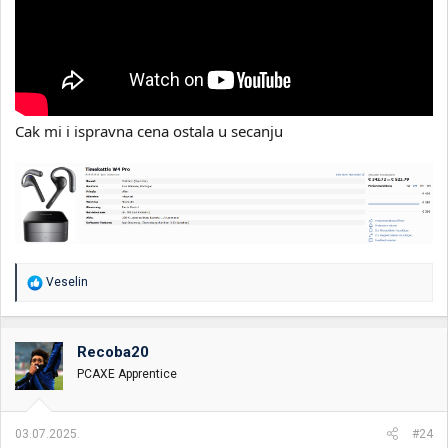
Cak mi i ispravna cena ostala u secanju
R
Veselin
e
a
g
o
Recoba20
v
PCAXE Apprentice
a
n
j
a
03.07.2025.
#24
: