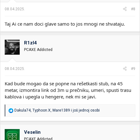
08.04.2025.
#8
Taj Ai ce nam doci glave samo to jos mnogi ne shvataju.
R1zl4
PCAXE Addicted
08.04.2025.
#9
Kad bude mogao da se popne na rešetkasti stub, na 45
metar, izmontira link od 3m u prečniku, umeri, spusti trasu
kablova i upegla u hengere, nek mi se javi.
R
Dakula74
,
Typhoon.X
,
Mare1389
i još jednoj osobi
e
a
g
o
Veselin
v
PCAXE Addicted
a