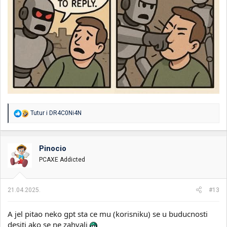
R
Tutur
i
DR4C0Ni4N
e
a
g
o
Pinocio
v
PCAXE Addicted
a
n
j
a
21.04.2025.
#13
:
A jel pitao neko gpt sta ce mu (korisniku) se u buducnosti
desiti ako se ne zahvali