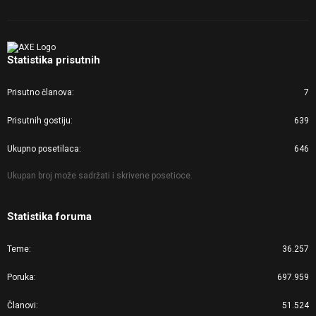
Statistika prisutnih
Prisutno članova
7
Prisutnih gostiju
639
Ukupno posetilaca
646
Ukupan broj može sadržati i skrivene posetioce.
Statistika foruma
Teme
36.257
Poruka
697.959
Članovi
51.524