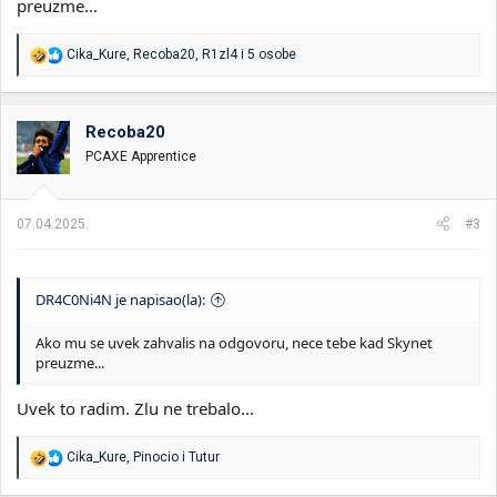
preuzme...
R
Cika_Kure
,
Recoba20
,
R1zl4
i 5 osobe
e
a
g
o
Recoba20
v
PCAXE Apprentice
a
n
j
a
07.04.2025.
#3
:
DR4C0Ni4N je napisao(la):
Ako mu se uvek zahvalis na odgovoru, nece tebe kad Skynet
preuzme...
Uvek to radim. Zlu ne trebalo...
R
Cika_Kure
,
Pinocio
i
Tutur
e
a