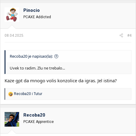
g
o
Pinocio
v
PCAXE Addicted
a
n
j
a
08.04.2025.
#4
:
Recoba20 je napisao(la):
Uvek to radim. Zlu ne trebalo...
Kaze gpt da mnogo volis konzolice da igras. Jel istina?
R
Recoba20
i
Tutur
e
a
g
o
Recoba20
v
PCAXE Apprentice
a
n
j