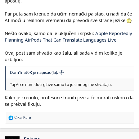
apostil).
Par puta sam krenuo da učim nemački pa stao, u nadi da će
AI moći u realnom vremenu da prevodi sve strane jezike
Nešto ovako, samo da je uključen i srpski:
Apple Reportedly
Planning AirPods That Can Translate Languages Live
Ovaj post sam shvatio kao šalu, ali sada vidim koliko je
ozbiljno:
Dom1nat0R je napisao(la):
Taj Ai ce nam doci glave samo to jos mnogi ne shvataju.
Kako je krenulo, profesori stranih jezika će morati uskoro da
se prekvalifikuju.
R
Cika_Kure
e
a
g
o