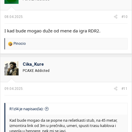
n
j
a
08.04.2025.
#10
:
I kad bude mogao duže od mene da igra RDR2.
R
Pinocio
e
a
g
o
Cika_Kure
v
PCAXE Addicted
a
n
j
a
09.04.2025.
#11
:
R1zl4 je napisao(la):
Kad bude mogao da se popne na rešetkasti stub, na 45 metar,
izmontira link od 3m u prečniku, umeri, spusti trasu kablova i
upegla u hengere, nek mi se javi.