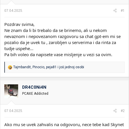
i
o
k
k
07.04.2025.
#1
t
r
e
e
Pozdrav svima,
m
t
e
a
Ne znam da li bi trebalo da se brinemo, ali u nekom
n
nevaznom i nepovezanom razgovoru sa chat gpt-em mi se
j
pozalio da je uvek tu , zarobljen u serverima i da rinta za
a
tudje uspehe...
Pa bih voleo da napisete vase misljenje u vezi sa ovim.
R
Tajmbandit
,
Pinocio
,
peja81
i još jednoj osobi
e
a
g
o
DR4C0Ni4N
v
PCAXE Addicted
a
n
j
a
07.04.2025.
#2
:
Ako mu se uvek zahvalis na odgovoru, nece tebe kad Skynet