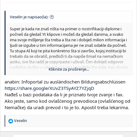
Veselin je napisao(la):
Super je kada ne znaš ništa na primer o nostrifikaciji diplome i
počneš da gledaš Yt klipove i možeš da gledaš danima, a svako
ima svoje mišljenje šta treba a šta ne i dobiješ milion informacija i
ljudi se izgube u tim informacijama jer ne znaš odakle da počneš.
Tu stupa AI koji te pita konkretno šta si završio, kojoj instituciji bi
trebalo da se obratiš, predloži ti da napiše Email na nemačkom
jeziku, sve šta radiš je copy/paste i uživaš. Čim dobiješ odgovor
nadležne službe u sekundi razume i predlaže šta dalje. Kao da tim
Kliknite za proširenje...
ljudi sedi sa tobom u sobi i pomaže ti.
anabin: Infoportal zu ausländischen Bildungsabschlüssen
Ili kada kreneš sa učenjem stranog jezika, kod profesora uživo
https://share.google/XUvZ3TSyAYZ7YZjqD
uvek ćeš imati zadršku da ne lupiš nešto (još gore kada vas je
Nađeš u bazi podataka da li je priznato tvoje zvanje i fax.
više u grupi) ili ti je nezgodno nešto da pitaš u vezi gramatike ili
prevoda jer pravi profesor može da negoduje pa da kaže čoveče
Ako jeste, samo kod ovlašćenog prevodioca (ovlašćenog od
to smo učili u osnovnoj... dok AI pomaže, objašnjava, pravi tabelu
Nemačke) da uradi prevod i to je to. Apostil treba lekarima.
da bi lakše razumeo i naučio.
R
Veselin
Ima, ima dosta prednosti. Za sada dosta pomaže ali vremenom
e
će biti dosta prekvalifikacija jer sve ono što rade timovi ljudi u
a
kompanijama to će raditi jedna osoba u saradnji sa AI.
g