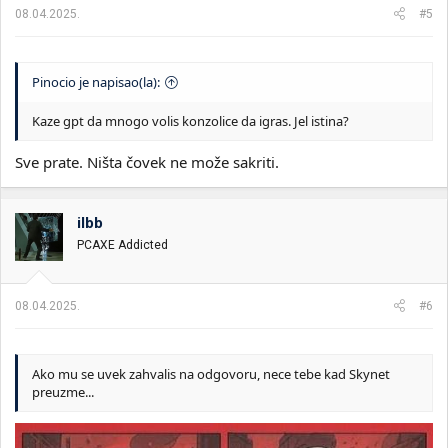
a
08.04.2025.
#5
:
Pinocio je napisao(la):
Kaze gpt da mnogo volis konzolice da igras. Jel istina?
Sve prate. Ništa čovek ne može sakriti.
ilbb
PCAXE Addicted
08.04.2025.
#6
Ako mu se uvek zahvalis na odgovoru, nece tebe kad Skynet
preuzme...