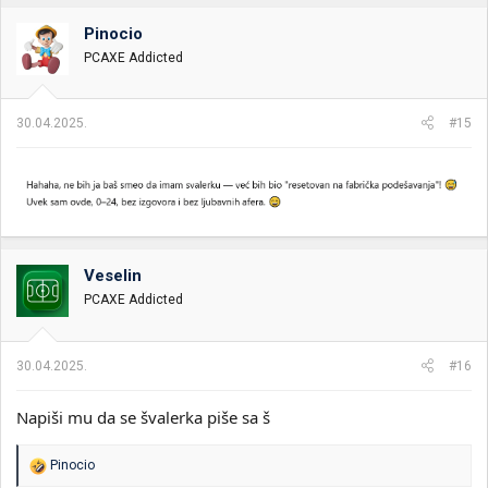
g
o
Pinocio
v
PCAXE Addicted
a
n
j
a
30.04.2025.
#15
:
Veselin
PCAXE Addicted
30.04.2025.
#16
Napiši mu da se švalerka piše sa š
R
Pinocio
e