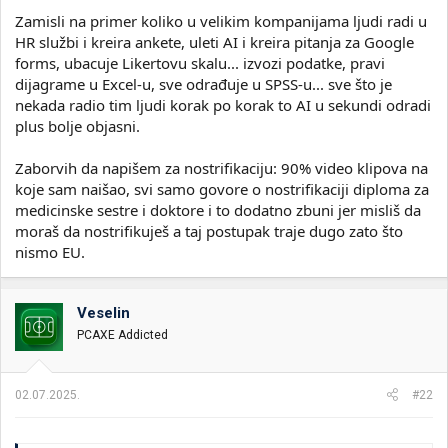
Zamisli na primer koliko u velikim kompanijama ljudi radi u
HR službi i kreira ankete, uleti AI i kreira pitanja za Google
forms, ubacuje Likertovu skalu... izvozi podatke, pravi
dijagrame u Excel-u, sve odrađuje u SPSS-u... sve što je
nekada radio tim ljudi korak po korak to AI u sekundi odradi
plus bolje objasni.
Zaborvih da napišem za nostrifikaciju: 90% video klipova na
koje sam naišao, svi samo govore o nostrifikaciji diploma za
medicinske sestre i doktore i to dodatno zbuni jer misliš da
moraš da nostrifikuješ a taj postupak traje dugo zato što
nismo EU.
Veselin
PCAXE Addicted
02.07.2025.
#22