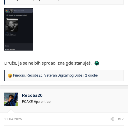
Druže, ja se ne bih sprdao, zna gde stanuješ.
R
Pinocio
,
Recoba20
,
Veteran Digitalnog Doba
i 2 osobe
e
a
g
o
Recoba20
v
PCAXE Apprentice
a
n
j
a
21.04.2025.
#12
: