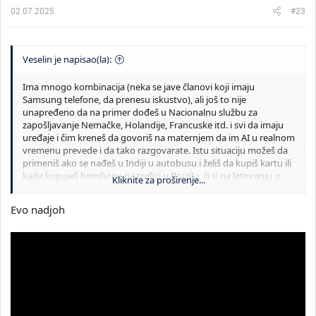
02.07.2025.
#23
Veselin je napisao(la):
Ima mnogo kombinacija (neka se jave članovi koji imaju
Samsung telefone, da prenesu iskustvo), ali još to nije
unapređeno da na primer dođeš u Nacionalnu službu za
zapošljavanje Nemačke, Holandije, Francuske itd. i svi da imaju
uređaje i čim kreneš da govoriš na maternjem da im AI u realnom
vremenu prevede i da tako razgovarate. Istu situaciju možeš da
primeniš ako se nađeš u Indiji u autobusu i želiš da kupiš kartu ili
kada kupuješ bombone na trafici u Brazilu, ili si na letovanju u
Kliknite za proširenje...
Meksiku. Dakle, ceo svet da se poveže i svi da se razumemo
Evo nadjoh