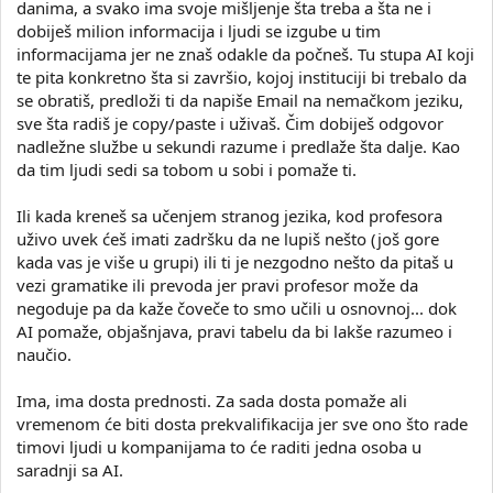
danima, a svako ima svoje mišljenje šta treba a šta ne i
dobiješ milion informacija i ljudi se izgube u tim
informacijama jer ne znaš odakle da počneš. Tu stupa AI koji
te pita konkretno šta si završio, kojoj instituciji bi trebalo da
se obratiš, predloži ti da napiše Email na nemačkom jeziku,
sve šta radiš je copy/paste i uživaš. Čim dobiješ odgovor
nadležne službe u sekundi razume i predlaže šta dalje. Kao
da tim ljudi sedi sa tobom u sobi i pomaže ti.
Ili kada kreneš sa učenjem stranog jezika, kod profesora
uživo uvek ćeš imati zadršku da ne lupiš nešto (još gore
kada vas je više u grupi) ili ti je nezgodno nešto da pitaš u
vezi gramatike ili prevoda jer pravi profesor može da
negoduje pa da kaže čoveče to smo učili u osnovnoj... dok
AI pomaže, objašnjava, pravi tabelu da bi lakše razumeo i
naučio.
Ima, ima dosta prednosti. Za sada dosta pomaže ali
vremenom će biti dosta prekvalifikacija jer sve ono što rade
timovi ljudi u kompanijama to će raditi jedna osoba u
saradnji sa AI.