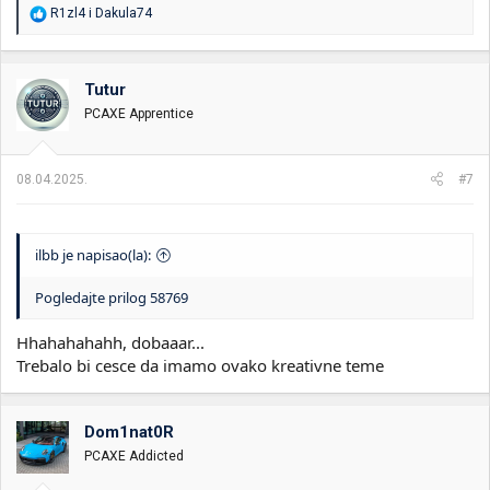
R
R1zl4
i
Dakula74
e
a
g
o
Tutur
v
PCAXE Apprentice
a
n
j
a
08.04.2025.
#7
:
ilbb je napisao(la):
Pogledajte prilog 58769
Hhahahahahh, dobaaar...
Trebalo bi cesce da imamo ovako kreativne teme
Dom1nat0R
PCAXE Addicted