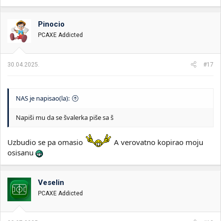
a
g
o
Pinocio
v
PCAXE Addicted
a
n
j
a
30.04.2025.
#17
:
NAS je napisao(la):
Napiši mu da se švalerka piše sa š
Uzbudio se pa omasio
A verovatno kopirao moju
osisanu
Veselin
PCAXE Addicted