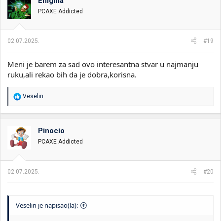
Enigma
v
PCAXE Addicted
a
n
j
a
02.07.2025.
#19
:
Meni je barem za sad ovo interesantna stvar u najmanju
ruku,ali rekao bih da je dobra,korisna.
R
Veselin
e
a
g
o
Pinocio
v
PCAXE Addicted
a
n
j
a
02.07.2025.
#20
:
Veselin je napisao(la):