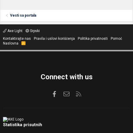
Vesti sa portala
Axe Light
Srpski
Kontaktirajte nas
Pravila i uslovi korišćenja
Politika privatnosti
Pomoć
Naslovna
R
S
S
Connect with us
Facebook
Kontaktirajte nas
RSS
Statistika prisutnih