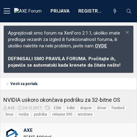
PRIJAVA
REGISTRACIJA
Apgrejdovali smo forum na XenForo 2.1.1, ukoliko imate
predloga vezanih za izgled ili funkcionalnost foruma, ili
ukoliko naletite na neki problem, javite nam
OVDE
DEFINISALI SMO PRAVILA FORUMA. Pročitajte ih,
pojaviće se automatski kada krenete da čitate nešto!
Vesti sa portala
NVIDIA uskoro okončava podršku za 32-bitne OS
Z
D
O
AXE
24.12.2017.
32bit
64bit
drajver
driver
freebsd
a
a
z
linux
nvidia
podrška
release 390
windows
č
t
n
e
u
a
t
m
k
AXE
n
p
e