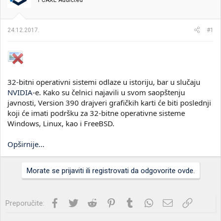
PCAXE Addicted
i
o
k
k
t
r
24.12.2017.
#1
e
e
m
t
e
a
n
j
a
32-bitni operativni sistemi odlaze u istoriju, bar u slučaju
NVIDIA
-e. Kako su čelnici najavili u svom saopštenju
javnosti, Version 390 drajveri grafičkih karti će biti poslednji
koji će imati podršku za 32-bitne operativne sisteme
Windows, Linux, kao i FreeBSD.
Opširnije...
Morate se prijaviti ili registrovati da odgovorite ovde.
Facebook
Twitter
Reddit
Pinterest
Tumblr
WhatsApp
Imejl
Link
Preporučite: