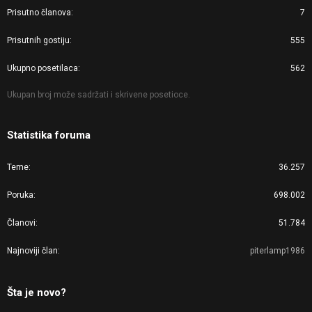
Prisutno članova
7
Prisutnih gostiju
555
Ukupno posetilaca
562
Ukupan broj može sadržati i skrivene posetioce.
Statistika foruma
Teme
36.257
Poruka
698.002
Članovi
51.784
Najnoviji član
piterlamp1986
Šta je novo?