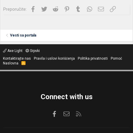
Facebook
Twitter
Reddit
Pinterest
Tumblr
WhatsApp
Imejl
Link
Preporučite:
Vesti sa portala
Axe Light
Srpski
Kontaktirajte nas
Pravila i uslovi korišćenja
Politika privatnosti
Pomoć
Naslovna
R
S
S
Connect with us
Facebook
Kontaktirajte nas
RSS