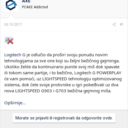
t
m
k
AXE
n
p
e
PCAXE Addicted
i
o
k
k
t
r
03.10.2017.
#1
e
e
m
t
e
a
n
j
a
Logitech
G je odlučio da proširi svoju ponudu novim
tehnologijama za sve one koji su željni bežičnog gejminga.
Ukoliko želite da kontinuirano punite svoj miš dok spavate
ili tokom same partije, i to bežično, Logitech G POWERPLAY
će vam pomoći, uz LIGHTSPEED tehnologiju optimizovanog
sistema, dok ćete svoje protivnike u igri pobeđivati uz dva
nova LIGHTSPEED G903 i G703 bežična gejming miša.
Opširnije...
Morate se prijaviti ili registrovati da odgovorite ovde.