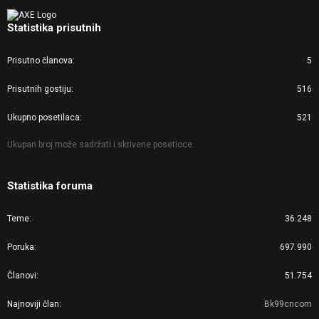
Statistika prisutnih
Prisutno članova
5
Prisutnih gostiju
516
Ukupno posetilaca
521
Ukupan broj može sadržati i skrivene posetioce.
Statistika foruma
Teme
36.248
Poruka
697.990
Članovi
51.754
Najnoviji član
Bk99cncom