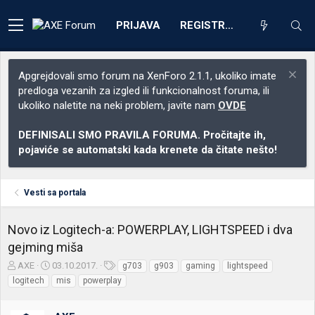
PRIJAVA
REGISTRACIJA
Apgrejdovali smo forum na XenForo 2.1.1, ukoliko imate
predloga vezanih za izgled ili funkcionalnost foruma, ili
ukoliko naletite na neki problem, javite nam
OVDE
DEFINISALI SMO PRAVILA FORUMA. Pročitajte ih,
pojaviće se automatski kada krenete da čitate nešto!
Vesti sa portala
Novo iz Logitech-a: POWERPLAY, LIGHTSPEED i dva
gejming miša
Z
D
O
AXE
03.10.2017.
g703
g903
gaming
lightspeed
a
a
z
logitech
mis
powerplay
č
t
n
e
u
a