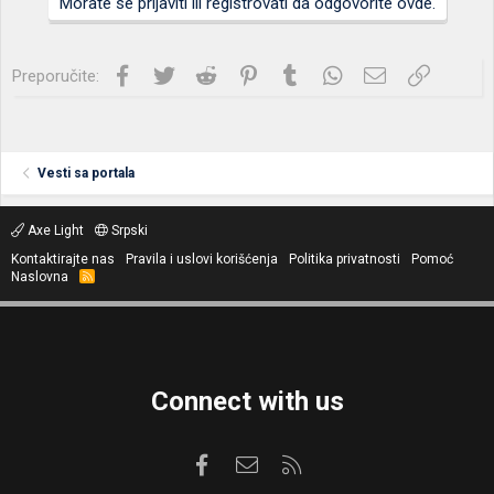
Morate se prijaviti ili registrovati da odgovorite ovde.
Facebook
Twitter
Reddit
Pinterest
Tumblr
WhatsApp
Imejl
Link
Preporučite:
Vesti sa portala
Axe Light
Srpski
Kontaktirajte nas
Pravila i uslovi korišćenja
Politika privatnosti
Pomoć
Naslovna
R
S
S
Connect with us
Facebook
Kontaktirajte nas
RSS