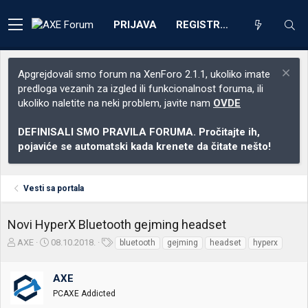
PRIJAVA
REGISTRACIJA
Apgrejdovali smo forum na XenForo 2.1.1, ukoliko imate
predloga vezanih za izgled ili funkcionalnost foruma, ili
ukoliko naletite na neki problem, javite nam
OVDE
DEFINISALI SMO PRAVILA FORUMA. Pročitajte ih,
pojaviće se automatski kada krenete da čitate nešto!
Vesti sa portala
Novi HyperX Bluetooth gejming headset
Z
D
O
AXE
08.10.2018.
bluetooth
gejming
headset
hyperx
a
a
z
č
t
n
AXE
e
u
a
t
m
k
PCAXE Addicted
n
p
e