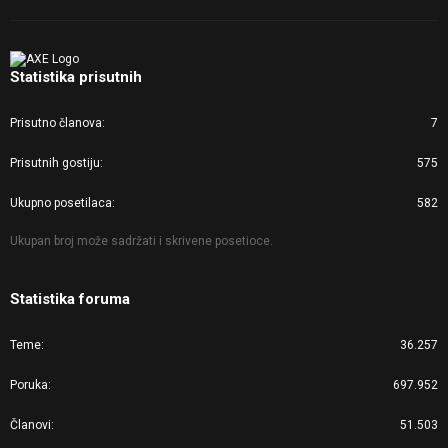
Statistika prisutnih
Prisutno članova
7
Prisutnih gostiju
575
Ukupno posetilaca
582
Ukupan broj može sadržati i skrivene posetioce.
Statistika foruma
Teme
36.257
Poruka
697.952
Članovi
51.503