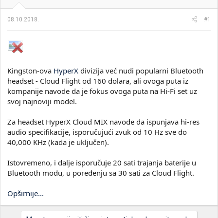
i
o
k
k
08.10.2018.
#1
t
r
e
e
m
t
e
a
n
j
Kingston-ova
HyperX
divizija već nudi popularni Bluetooth
a
headset - Cloud Flight od 160 dolara, ali ovoga puta iz
kompanije navode da je fokus ovoga puta na Hi-Fi set uz
svoj najnoviji model.
Za headset HyperX Cloud MIX navode da ispunjava hi-res
audio specifikacije, isporučujući zvuk od 10 Hz sve do
40,000 KHz (kada je uključen).
Istovremeno, i dalje isporučuje 20 sati trajanja baterije u
Bluetooth modu, u poređenju sa 30 sati za Cloud Flight.
Opširnije...