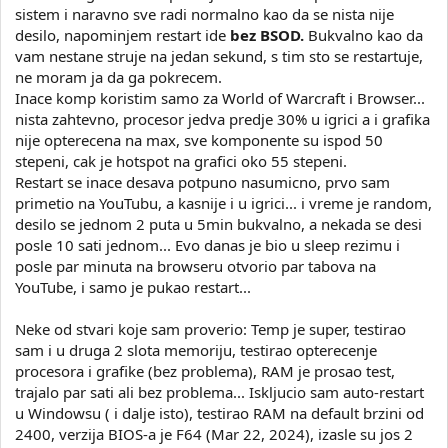
sistem i naravno sve radi normalno kao da se nista nije
desilo, napominjem restart ide
bez BSOD.
Bukvalno kao da
vam nestane struje na jedan sekund, s tim sto se restartuje,
ne moram ja da ga pokrecem.
Inace komp koristim samo za World of Warcraft i Browser...
nista zahtevno, procesor jedva predje 30% u igrici a i grafika
nije opterecena na max, sve komponente su ispod 50
stepeni, cak je hotspot na grafici oko 55 stepeni.
Restart se inace desava potpuno nasumicno, prvo sam
primetio na YouTubu, a kasnije i u igrici... i vreme je random,
desilo se jednom 2 puta u 5min bukvalno, a nekada se desi
posle 10 sati jednom... Evo danas je bio u sleep rezimu i
posle par minuta na browseru otvorio par tabova na
YouTube, i samo je pukao restart...
Neke od stvari koje sam proverio: Temp je super, testirao
sam i u druga 2 slota memoriju, testirao opterecenje
procesora i grafike (bez problema), RAM je prosao test,
trajalo par sati ali bez problema... Iskljucio sam auto-restart
u Windowsu ( i dalje isto), testirao RAM na default brzini od
2400, verzija BIOS-a je F64 (Mar 22, 2024), izasle su jos 2