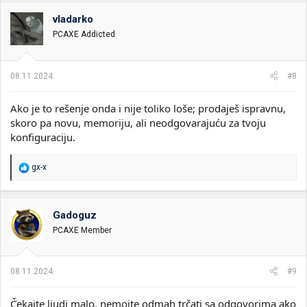
vladarko
PCAXE Addicted
08.11.2024.
#8
Ako je to rešenje onda i nije toliko loše; prodaješ ispravnu,
skoro pa novu, memoriju, ali neodgovarajuću za tvoju
konfiguraciju.
R
gx-x
e
a
g
o
Gadoguz
v
PCAXE Member
a
n
j
a
08.11.2024.
#9
:
Čekajte ljudi malo, nemojte odmah trčati sa odgovorima ako