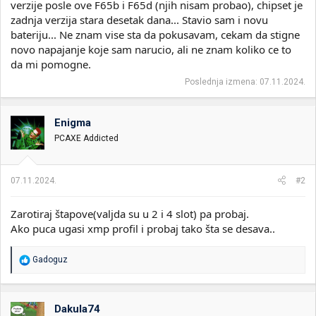
verzije posle ove F65b i F65d (njih nisam probao), chipset je
zadnja verzija stara desetak dana... Stavio sam i novu
bateriju... Ne znam vise sta da pokusavam, cekam da stigne
novo napajanje koje sam narucio, ali ne znam koliko ce to
da mi pomogne.
Poslednja izmena:
07.11.2024.
Enigma
PCAXE Addicted
07.11.2024.
#2
Zarotiraj štapove(valjda su u 2 i 4 slot) pa probaj.
Ako puca ugasi xmp profil i probaj tako šta se desava..
R
Gadoguz
e
a
g
o
Dakula74
v