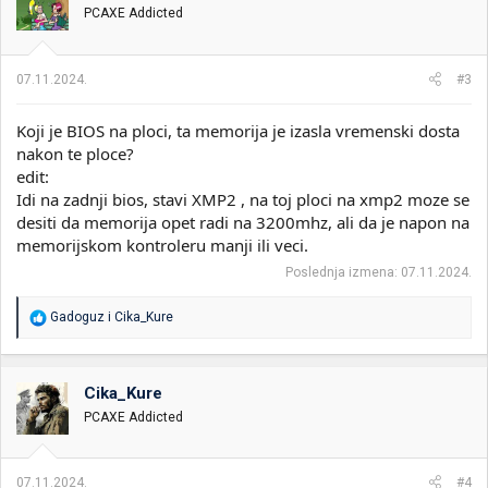
PCAXE Addicted
a
n
j
a
07.11.2024.
#3
:
Koji je BIOS na ploci, ta memorija je izasla vremenski dosta
nakon te ploce?
edit:
Idi na zadnji bios, stavi XMP2 , na toj ploci na xmp2 moze se
desiti da memorija opet radi na 3200mhz, ali da je napon na
memorijskom kontroleru manji ili veci.
Poslednja izmena:
07.11.2024.
R
Gadoguz
i
Cika_Kure
e
a
g
o
Cika_Kure
v
PCAXE Addicted
a
n
j
a
07.11.2024.
#4