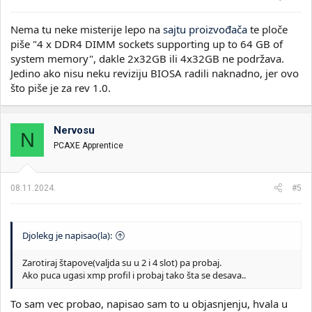
:
Nema tu neke misterije lepo na
sajtu proizvođača
te ploče
piše "4 x DDR4 DIMM sockets supporting up to 64 GB of
system memory", dakle 2x32GB ili 4x32GB ne podržava.
Jedino ako nisu neku reviziju BIOSA radili naknadno, jer ovo
što piše je za rev 1.0.
Nervosu
N
PCAXE Apprentice
08.11.2024.
#5
Djolekg je napisao(la):
Zarotiraj štapove(valjda su u 2 i 4 slot) pa probaj.
Ako puca ugasi xmp profil i probaj tako šta se desava..
To sam vec probao, napisao sam to u objasnjenju, hvala u