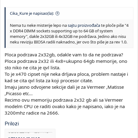
Cika_Kure je napisao(la):
Nema tu neke misterije lepo na
sajtu proizvođača
te ploče piše "4
x DDR4 DIMM sockets supporting up to 64 GB of system
memory", dakle 2x32GB ili 4x32GB ne podržava. Jedino ako nisu
neku reviziju BIOSA radili naknadno, jer ovo što piše je za rev 1.0.
Ploca podrzava 2x32gb, odakle vam to da ne podrzava?
Ploca podrzava 2x32 ili 4x8=ukupno 64gb memorije, ono
sto niko ne cita je qvl lista.
To je x470 cipset nije neka drljava ploca, problem nastaje i
kad se cita qvl lista za koji procesor citate.
Imaju jasno odvojene sekcije dali je za Vermeer ,Matisse
,Picasso etc...
Recimo ovu memoriju podrzava 2x32 gb ali sa Vermeer
modelm CPU ce raditi ovako kako je napisano, iako je na
3200mhz radice na 2666.
Prilozi