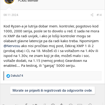
PCAXE Member
a
n
j
a
08.11.2024.
#14
:
Kod Ryzen-a je lutrija dobar mem. kontroler, pogotovo kod
1000, 2000 serija, posle se to dovelo u red. E sada ne mora
ni XMP da radi uvijek, i ako je lošiji kontroler mogu se
olabavit glavne latencije pa da radi kako treba. Npominjem
@Nervosu
ako nisi pročitao moj post, čekiraj XMP 1 ili 2
(probaj oba) i CL na 18. Možeš ići i sa voltažom na 1.40v ili
ispod na 1.30v, ne znam koji je die, možeš malo i soc.
voltaže dodati, na 1.15 (nemoj preko) Geardown na
enabled.... Pa testiraj, ili "ganjaj" 5000 seriju.
R
Dakula74
e
a
g
Morate se prijaviti ili registrovati da odgovorite ovde.
o
v
a
n