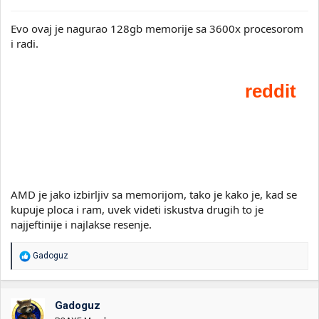
Evo ovaj je nagurao 128gb memorije sa 3600x procesorom
i radi.
AMD je jako izbirljiv sa memorijom, tako je kako je, kad se
kupuje ploca i ram, uvek videti iskustva drugih to je
najjeftinije i najlakse resenje.
R
Gadoguz
e
a
g
o
Gadoguz
v