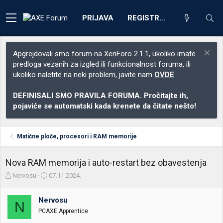
PRIJAVA
REGISTRACIJA
Apgrejdovali smo forum na XenForo 2.1.1, ukoliko imate
predloga vezanih za izgled ili funkcionalnost foruma, ili
ukoliko naletite na neki problem, javite nam
OVDE
DEFINISALI SMO PRAVILA FORUMA. Pročitajte ih,
pojaviće se automatski kada krenete da čitate nešto!
Matične ploče, procesori i RAM memorije
Nova RAM memorija i auto-restart bez obavestenja
Z
D
Nervosu
07.11.2024.
a
a
č
t
Nervosu
e
u
N
t
m
PCAXE Apprentice
n
p