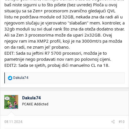
baš niste sigurni u to što pišete (bez uvrede) Ploča u ovoj
situaciju sa sa Zen+ procesorom zvanično gledajući QVL
listu ne podržava module od 32GB, nekada zna da radi ali u
njegovom slučaju je vjerovatno "slabašan" mem. kontroler, a
32gb moduli su svi dual rank što zna da oteža dodatno stvar.
Ali sa Zen 3 procesorima može da upari 2x32GB. Ovaj
njegov ram ima XMP2 profil, koji je na 3000mt/s pa možda
on da radi, ne znam jel' probano.
EDIT: Sada su jeftini R7 5700 procesori, možda je to
pametnije nego prodavati nov ram po polovnoj cijeni.
EDIT2: Sada se sjetih, probaj dići manuelno CL na 18.
R
Dakula74
e
a
g
o
Dakula74
v
PCAXE Addicted
a
n
j
a
08.11.2024.
#10
: