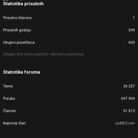
Statistika prisutnih
Prisutno članova
1
Prisutnih gostiju
599
Ukupno posetilaca
600
Ukupan broj može sadržati i skrivene posetioce.
Statistika foruma
Teme
36.257
Poruka
697.959
Članovi
51.513
Najnoviji član
uu88t2com