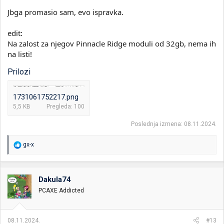
Jbga promasio sam, evo ispravka.
edit:
Na zalost za njegov Pinnacle Ridge moduli od 32gb, nema ih
na listi!
Prilozi
1731061752217.png
5,5 KB
Pregleda: 100
Poslednja izmena:
08.11.2024.
R
gx-x
e
a
g
o
Dakula74
v
PCAXE Addicted
a
n
j
a
08.11.2024.
#13
: