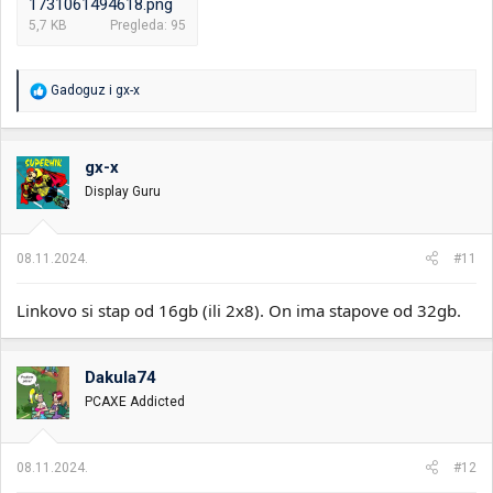
1731061494618.png
5,7 KB
Pregleda: 95
R
Gadoguz
i
gx-x
e
a
g
o
gx-x
v
Display Guru
a
n
j
a
08.11.2024.
#11
:
Linkovo si stap od 16gb (ili 2x8). On ima stapove od 32gb.
Dakula74
PCAXE Addicted
08.11.2024.
#12