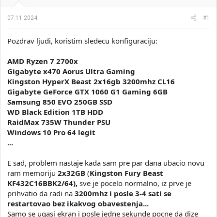
i
o
k
k
07.11.2024.
#1
t
r
e
e
Pozdrav ljudi, koristim sledecu konfiguraciju:
m
t
e
a
n
AMD Ryzen 7 2700x
j
Gigabyte x470 Aorus Ultra Gaming
a
Kingston HyperX Beast 2x16gb 3200mhz CL16
Gigabyte GeForce GTX 1060 G1 Gaming 6GB
Samsung 850 EVO 250GB SSD
WD Black Edition 1TB HDD
RaidMax 735W Thunder PSU
Windows 10 Pro 64 legit
...
E sad, problem nastaje kada sam pre par dana ubacio novu
ram memoriju
2x32GB
(
Kingston
Fury Beast
KF432C16BBK2/64
),
sve je pocelo normalno, iz prve je
prihvatio da radi na
3200mhz i posle 3-4 sati se
restartovao bez ikakvog obavestenja...
Samo se ugasi ekran i posle jedne sekunde pocne da dize