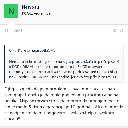
Nervosu
N
PCAXE Apprentice
08.11.2024.
#7
Cika_Kure je napisao(la):
Nema tu neke misterije lepo na
sajtu proizvođača
te ploče piše "4
x DDR4 DIMM sockets supporting up to 64 GB of system
memory", dakle 2x32GB ili 4x32GB ne podržava. Jedino ako nisu
neku reviziju BIOSA radili naknadno, jer ovo što piše je za rev 1.0.
E jbg... izgleda da je to problem. U svakom slucaju ispao
sam glup, trebalo je da malo pogledam i procitam a ne na
brzaka. Najvise mrzim sto sada moram da prodajem nesto
sto je radilo 5 dana a garancija je 10 godina... Ali eto, mozda
se nadje neko da mu odgovara. Hvala za help u svakom
slucaju!!!