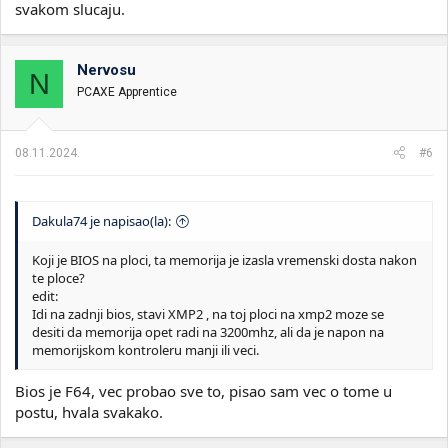
svakom slucaju.
Nervosu
N
PCAXE Apprentice
08.11.2024.
#6
Dakula74 je napisao(la):
Koji je BIOS na ploci, ta memorija je izasla vremenski dosta nakon
te ploce?
edit:
Idi na zadnji bios, stavi XMP2 , na toj ploci na xmp2 moze se
desiti da memorija opet radi na 3200mhz, ali da je napon na
memorijskom kontroleru manji ili veci.
Bios je F64, vec probao sve to, pisao sam vec o tome u
postu, hvala svakako.