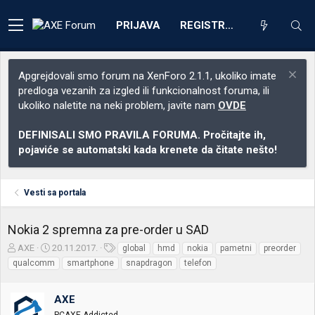
PRIJAVA
REGISTRACIJA
Apgrejdovali smo forum na XenForo 2.1.1, ukoliko imate
predloga vezanih za izgled ili funkcionalnost foruma, ili
ukoliko naletite na neki problem, javite nam
OVDE
DEFINISALI SMO PRAVILA FORUMA. Pročitajte ih,
pojaviće se automatski kada krenete da čitate nešto!
Vesti sa portala
Nokia 2 spremna za pre-order u SAD
Z
D
O
AXE
20.11.2017.
global
hmd
nokia
pametni
preorder
a
a
z
qualcomm
smartphone
snapdragon
telefon
č
t
n
e
u
a
t
m
k
AXE
n
p
e