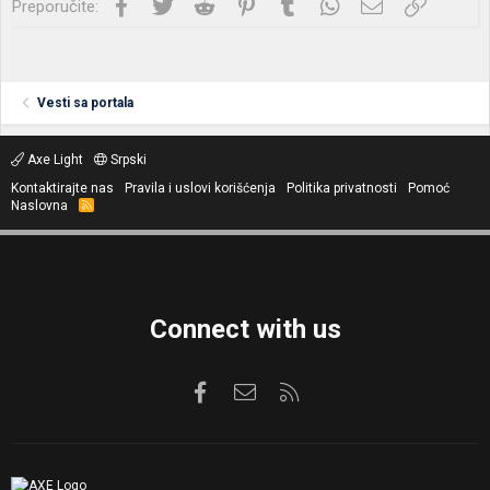
Facebook
Twitter
Reddit
Pinterest
Tumblr
WhatsApp
Imejl
Link
Preporučite:
Vesti sa portala
Axe Light
Srpski
Kontaktirajte nas
Pravila i uslovi korišćenja
Politika privatnosti
Pomoć
Naslovna
R
S
S
Connect with us
Facebook
Kontaktirajte nas
RSS