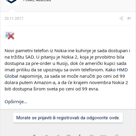
PCAXE Addicted
i
o
k
k
t
r
20.11.2017.
#1
e
e
m
t
e
a
n
j
a
Novi pametni telefon iz Nokia-ine kuhinje je sada dostupan i
na tržištu SAD. U pitanju je Nokia 2, koja je prvobitno bila
dostupna za pre-order u Rusiji, dok će američki kupci sada
imati priliku da se upoznaju sa ovim telefonom. Kako
HMD
Global
napominje, za sada se može naručiti po ceni od 99
dolara putem Amazon-a, a da će krajem novembra Nokia 2
biti dostupna širom sveta po ceni od 99 evra.
Opširnije...
Morate se prijaviti ili registrovati da odgovorite ovde.