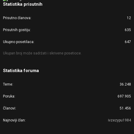
Statistika prisutnih
Prisutno članova
12
Prisutnih gostiju
635
Ukupno posetilaca
647
Ukupan broj može sadržati i skrivene posetioce.
Statistika foruma
Teme
36.248
Poruka
697.905
Članovi
51.456
Najnoviji član
ivzezypu1984