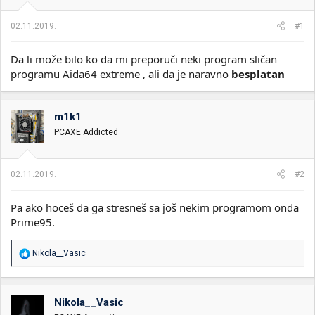
i
o
k
k
02.11.2019.
#1
t
r
e
e
Da li može bilo ko da mi preporuči neki program sličan
m
t
e
a
programu Aida64 extreme , ali da je naravno
besplatan
n
j
a
m1k1
PCAXE Addicted
02.11.2019.
#2
Pa ako hoceš da ga stresneš sa još nekim programom onda
Prime95.
R
Nikola__Vasic
e
a
g
o
Nikola__Vasic
v