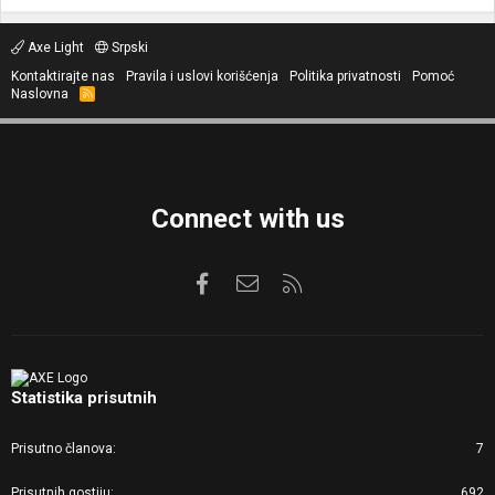
Axe Light
Srpski
Kontaktirajte nas
Pravila i uslovi korišćenja
Politika privatnosti
Pomoć
Naslovna
R
S
S
Connect with us
Facebook
Kontaktirajte nas
RSS
Statistika prisutnih
Prisutno članova
7
Prisutnih gostiju
692