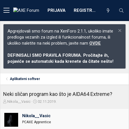
PRIJAVA
REGISTRACIJA
Apgrejdovali smo forum na XenForo 2.1.1, ukoliko imate
predloga vezanih za izgled ili funkcionalnost foruma, ili
ukoliko naletite na neki problem, javite nam
OVDE
DEFINISALI SMO PRAVILA FORUMA. Pročitajte ih,
pojaviće se automatski kada krenete da čitate nešto!
Aplikativni softver
Neki sličan program kao što je AIDA64 Extreme?
Z
D
Nikola__Vasic
02.11.2019.
a
a
č
t
Nikola__Vasic
e
u
t
m
PCAXE Apprentice
n
p