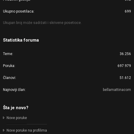
Ukupno posetilaca
699
Ukupan broj može sadržati i skrivene posetioce.
Statistika foruma
Teme
36.256
Poruka
697.979
Članovi
51.612
Najnoviji član
bellamattinacom
Šta je novo?
Nove poruke
Nove poruke na profilima