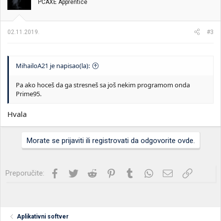
PCAXE Apprentice
a
n
j
a
02.11.2019.
#3
:
MihailoA21 je napisao(la):
Pa ako hoceš da ga stresneš sa još nekim programom onda
Prime95.
Hvala
Morate se prijaviti ili registrovati da odgovorite ovde.
Facebook
Twitter
Reddit
Pinterest
Tumblr
WhatsApp
Imejl
Link
Preporučite:
Aplikativni softver