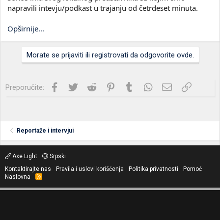
napravili intevju/podkast u trajanju od četrdeset minuta.
Opširnije...
Morate se prijaviti ili registrovati da odgovorite ovde.
Facebook
Twitter
Reddit
Pinterest
Tumblr
WhatsApp
Imejl
Link
Preporučite:
Reportaže i intervjui
Axe Light
Srpski
Kontaktirajte nas
Pravila i uslovi korišćenja
Politika privatnosti
Pomoć
Naslovna
R
S
S