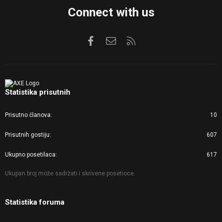
Connect with us
Facebook
Kontaktirajte nas
RSS
Statistika prisutnih
Prisutno članova
10
Prisutnih gostiju
607
Ukupno posetilaca
617
Ukupan broj može sadržati i skrivene posetioce.
Statistika foruma