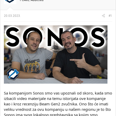
PCAXE Addicted
i
o
k
k
t
r
20.03.2023.
#1
e
e
m
t
e
a
n
j
a
Sa kompanijom Sonos smo vas upoznali od skoro, kada smo
izbacili video materijale na temu istorijata ove kompanije
kao i kroz recenziju Beam Gen2 zvučnika. Ono što će imati
veliku vrednost za ovu kompaniju u našem regionu je to što
Sonos ima svog lokalnog predstavnika sa kojim smo