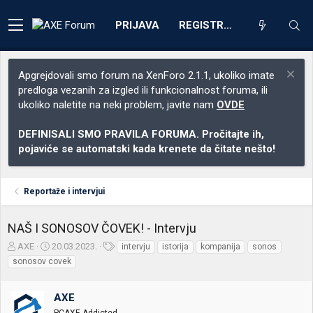
PRIJAVA
REGISTRACIJA
Apgrejdovali smo forum na XenForo 2.1.1, ukoliko imate
predloga vezanih za izgled ili funkcionalnost foruma, ili
ukoliko naletite na neki problem, javite nam
OVDE
DEFINISALI SMO PRAVILA FORUMA. Pročitajte ih,
pojaviće se automatski kada krenete da čitate nešto!
Reportaže i intervjui
NAŠ I SONOSOV ČOVEK! - Intervju
Z
D
O
AXE
20.03.2023.
intervju
istorija
kompanija
sonos
a
a
z
sonosov covek
č
t
n
e
u
a
t
m
k
AXE
n
p
e