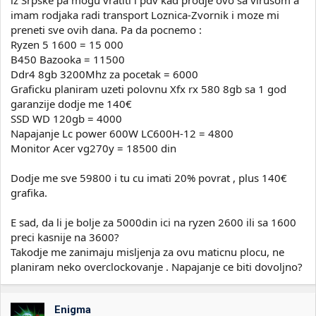
imam rodjaka radi transport Loznica-Zvornik i moze mi
preneti sve ovih dana. Pa da pocnemo :
Ryzen 5 1600 = 15 000
B450 Bazooka = 11500
Ddr4 8gb 3200Mhz za pocetak = 6000
Graficku planiram uzeti polovnu Xfx rx 580 8gb sa 1 god
garanzije dodje me 140€
SSD WD 120gb = 4000
Napajanje Lc power 600W LC600H-12 = 4800
Monitor Acer vg270y = 18500 din
Dodje me sve 59800 i tu cu imati 20% povrat , plus 140€
grafika.
E sad, da li je bolje za 5000din ici na ryzen 2600 ili sa 1600
preci kasnije na 3600?
Takodje me zanimaju misljenja za ovu maticnu plocu, ne
planiram neko overclockovanje . Napajanje ce biti dovoljno?
Enigma