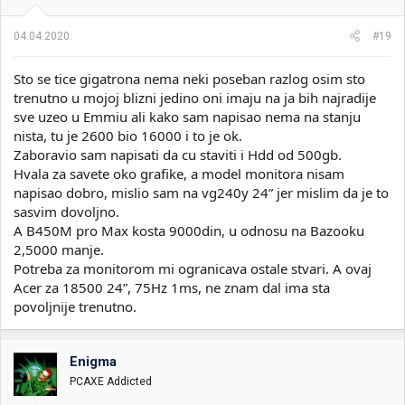
j
a
04.04.2020.
#19
:
Sto se tice gigatrona nema neki poseban razlog osim sto
trenutno u mojoj blizni jedino oni imaju na ja bih najradije
sve uzeo u Emmiu ali kako sam napisao nema na stanju
nista, tu je 2600 bio 16000 i to je ok.
Zaboravio sam napisati da cu staviti i Hdd od 500gb.
Hvala za savete oko grafike, a model monitora nisam
napisao dobro, mislio sam na vg240y 24” jer mislim da je to
sasvim dovoljno.
A B450M pro Max kosta 9000din, u odnosu na Bazooku
2,5000 manje.
Potreba za monitorom mi ogranicava ostale stvari. A ovaj
Acer za 18500 24”, 75Hz 1ms, ne znam dal ima sta
povoljnije trenutno.
Enigma
PCAXE Addicted