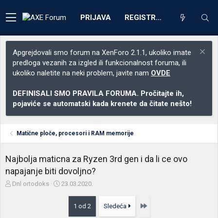
PRIJAVA
REGISTRACIJA
Apgrejdovali smo forum na XenForo 2.1.1, ukoliko imate
predloga vezanih za izgled ili funkcionalnost foruma, ili
ukoliko naletite na neki problem, javite nam
OVDE
DEFINISALI SMO PRAVILA FORUMA. Pročitajte ih,
pojaviće se automatski kada krenete da čitate nešto!
Matične ploče, procesori i RAM memorije
Najbolja maticna za Ryzen 3rd gen i da li ce ovo
napajanje biti dovoljno?
Z
D
Dnl ortodoks
23.03.2020.
a
a
č
t
Poslednja
1 od 2
Sledeća
e
u