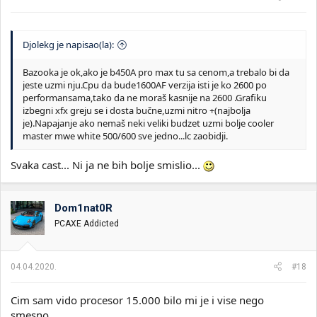
:
Djolekg je napisao(la):
Bazooka je ok,ako je b450A pro max tu sa cenom,a trebalo bi da
jeste uzmi nju.Cpu da bude1600AF verzija isti je ko 2600 po
performansama,tako da ne moraš kasnije na 2600 .Grafiku
izbegni xfx greju se i dosta bučne,uzmi nitro +(najbolja
je).Napajanje ako nemaš neki veliki budzet uzmi bolje cooler
master mwe white 500/600 sve jedno...lc zaobidji.
Svaka cast... Ni ja ne bih bolje smislio...
Dom1nat0R
PCAXE Addicted
04.04.2020.
#18
Cim sam vido procesor 15.000 bilo mi je i vise nego
smesno.