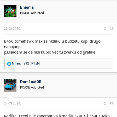
Enigma
PCAXE Addicted
23.03.2020.
#2
B450 tomahawk max,za razliku u budzetu kupi drugo
napajanje.
ps.Nadam se da nisi kupio vec tu zverku od grafike
R
Milanche92
i
R1zl4
e
a
g
o
Dom1nat0R
v
PCAXE Addicted
a
n
j
a
24.03.2020.
#3
:
Razlika u ceni nije zanemariva izmedju 3700X i 3600X tako