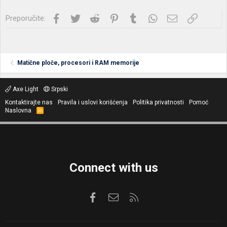
Facebook
Twitter
Reddit
Pinterest
Tumblr
WhatsApp
Imejl
Link
Preporučite:
Matične ploče, procesori i RAM memorije
Axe Light
Srpski
Kontaktirajte nas
Pravila i uslovi korišćenja
Politika privatnosti
Pomoć
Naslovna
R
S
S
Connect with us
Facebook
Kontaktirajte nas
RSS