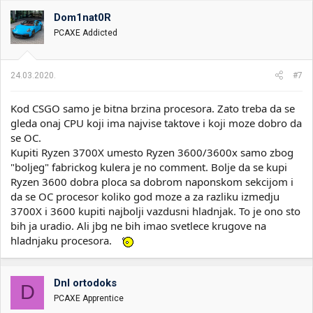
Dom1nat0R
PCAXE Addicted
24.03.2020.
#7
Kod CSGO samo je bitna brzina procesora. Zato treba da se
gleda onaj CPU koji ima najvise taktove i koji moze dobro da
se OC.
Kupiti Ryzen 3700X umesto Ryzen 3600/3600x samo zbog
"boljeg" fabrickog kulera je no comment. Bolje da se kupi
Ryzen 3600 dobra ploca sa dobrom naponskom sekcijom i
da se OC procesor koliko god moze a za razliku izmedju
3700X i 3600 kupiti najbolji vazdusni hladnjak. To je ono sto
bih ja uradio. Ali jbg ne bih imao svetlece krugove na
hladnjaku procesora.
Dnl ortodoks
D
PCAXE Apprentice