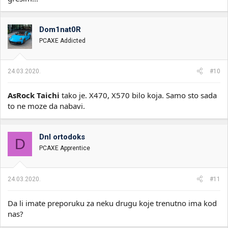
Dom1nat0R
PCAXE Addicted
24.03.2020.
#10
AsRock Taichi
tako je. X470, X570 bilo koja. Samo sto sada
to ne moze da nabavi.
Dnl ortodoks
D
PCAXE Apprentice
24.03.2020.
#11
Da li imate preporuku za neku drugu koje trenutno ima kod
nas?