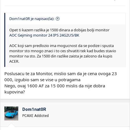
Dom1nat0R je napisao(la):
Opet ti kazem razlika je 1500 dinara a dobijas bolji monitor
AOC Gejming monitor 24 IPS 24G2U5/BK
AOC koji sam predlozio ima mogucnost da se podize i spusta
monitor sto mnogo znaci i to ces shvatiti tek kad budes stavio
monitor na sto. Za 1500 din razlike zaista je zalosno da kupis
ACER.
Poslusacu te za Monitor, mislio sam da je cena ovoga 23
000, izgubio sam se vise u potragama
Nego, ovaj 1600 AF za 15 000 mislis da nije dobra
kupovina?
Dom1nat0R
PCAXE Addicted