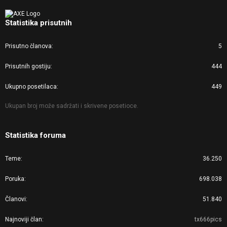
Statistika prisutnih
Prisutno članova
5
Prisutnih gostiju
444
Ukupno posetilaca
449
Ukupan broj može sadržati i skrivene posetioce.
Statistika foruma
Teme
36.250
Poruka
698.038
Članovi
51.840
Najnoviji član
tx666pics