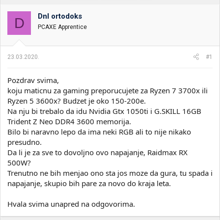
t
m
n
p
Dnl ortodoks
i
o
D
k
k
PCAXE Apprentice
t
r
e
e
m
t
23.03.2020.
#1
e
a
n
Pozdrav svima,
j
a
koju maticnu za gaming preporucujete za Ryzen 7 3700x ili
Ryzen 5 3600x? Budzet je oko 150-200e.
Na nju bi trebalo da idu Nvidia Gtx 1050ti i G.SKILL 16GB
Trident Z Neo DDR4 3600 memorija.
Bilo bi naravno lepo da ima neki RGB ali to nije nikako
presudno.
Da li je za sve to dovoljno ovo napajanje, Raidmax RX
500W?
Trenutno ne bih menjao ono sta jos moze da gura, tu spada i
napajanje, skupio bih pare za novo do kraja leta.
Hvala svima unapred na odgovorima.