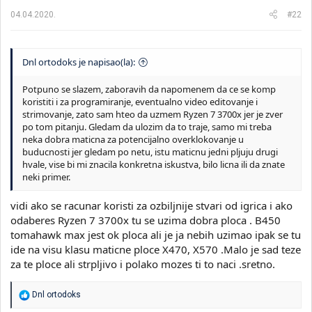
a
04.04.2020.
#22
:
Dnl ortodoks je napisao(la):
Potpuno se slazem, zaboravih da napomenem da ce se komp
koristiti i za programiranje, eventualno video editovanje i
strimovanje, zato sam hteo da uzmem Ryzen 7 3700x jer je zver
po tom pitanju. Gledam da ulozim da to traje, samo mi treba
neka dobra maticna za potencijalno overklokovanje u
buducnosti jer gledam po netu, istu maticnu jedni pljuju drugi
hvale, vise bi mi znacila konkretna iskustva, bilo licna ili da znate
neki primer.
vidi ako se racunar koristi za ozbiljnije stvari od igrica i ako
odaberes Ryzen 7 3700x tu se uzima dobra ploca . B450
tomahawk max jest ok ploca ali je ja nebih uzimao ipak se tu
ide na visu klasu maticne ploce X470, X570 .Malo je sad teze
za te ploce ali strpljivo i polako mozes ti to naci .sretno.
R
Dnl ortodoks
e