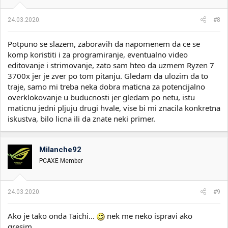
24.03.2020.
#8
Potpuno se slazem, zaboravih da napomenem da ce se
komp koristiti i za programiranje, eventualno video
editovanje i strimovanje, zato sam hteo da uzmem Ryzen 7
3700x jer je zver po tom pitanju. Gledam da ulozim da to
traje, samo mi treba neka dobra maticna za potencijalno
overklokovanje u buducnosti jer gledam po netu, istu
maticnu jedni pljuju drugi hvale, vise bi mi znacila konkretna
iskustva, bilo licna ili da znate neki primer.
Milanche92
PCAXE Member
24.03.2020.
#9
Ako je tako onda Taichi...
nek me neko ispravi ako
gresim...