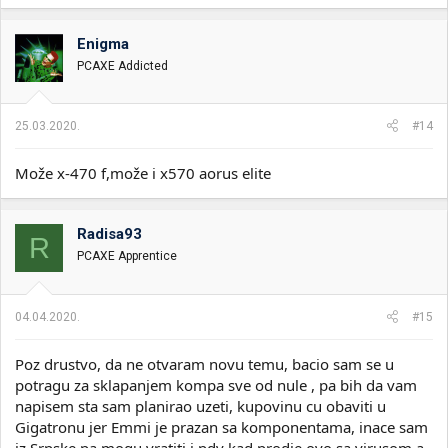
Enigma
PCAXE Addicted
25.03.2020.
#14
Može x-470 f,može i x570 aorus elite
Radisa93
R
PCAXE Apprentice
04.04.2020.
#15
Poz drustvo, da ne otvaram novu temu, bacio sam se u
potragu za sklapanjem kompa sve od nule , pa bih da vam
napisem sta sam planirao uzeti, kupovinu cu obaviti u
Gigatronu jer Emmi je prazan sa komponentama, inace sam
iz Srpske pa mogu vratiti i pdv kad prodje ovo sa virusom a