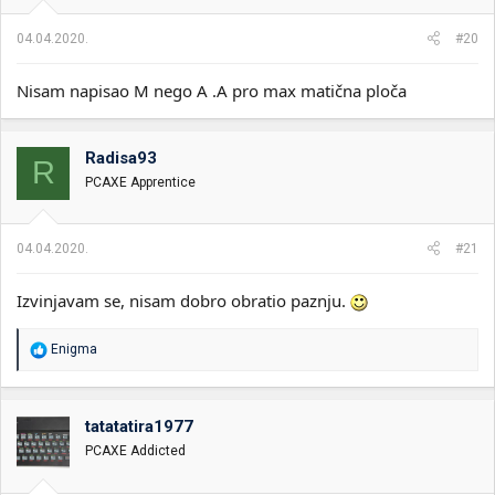
04.04.2020.
#20
Nisam napisao M nego A .A pro max matična ploča
Radisa93
R
PCAXE Apprentice
04.04.2020.
#21
Izvinjavam se, nisam dobro obratio paznju.
R
Enigma
e
a
g
o
tatatatira1977
v
PCAXE Addicted
a
n
j