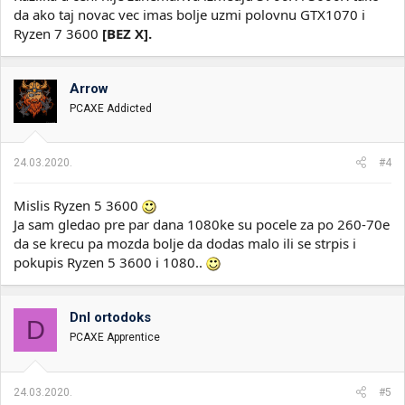
da ako taj novac vec imas bolje uzmi polovnu GTX1070 i
Ryzen 7 3600
[BEZ X].
Arrow
PCAXE Addicted
24.03.2020.
#4
Mislis Ryzen 5 3600
Ja sam gledao pre par dana 1080ke su pocele za po 260-70e
da se krecu pa mozda bolje da dodas malo ili se strpis i
pokupis Ryzen 5 3600 i 1080..
Dnl ortodoks
D
PCAXE Apprentice
24.03.2020.
#5