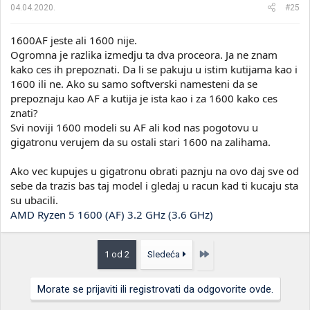
04.04.2020.
#25
1600AF jeste ali 1600 nije.
Ogromna je razlika izmedju ta dva proceora. Ja ne znam
kako ces ih prepoznati. Da li se pakuju u istim kutijama kao i
1600 ili ne. Ako su samo softverski namesteni da se
prepoznaju kao AF a kutija je ista kao i za 1600 kako ces
znati?
Svi noviji 1600 modeli su AF ali kod nas pogotovu u
gigatronu verujem da su ostali stari 1600 na zalihama.
Ako vec kupujes u gigatronu obrati paznju na ovo daj sve od
sebe da trazis bas taj model i gledaj u racun kad ti kucaju sta
su ubacili.
AMD Ryzen 5 1600 (AF) 3.2 GHz (3.6 GHz)
Poslednja
1 od 2
Sledeća
Morate se prijaviti ili registrovati da odgovorite ovde.