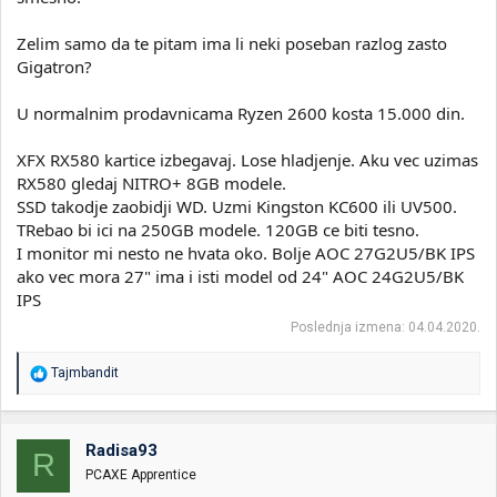
Zelim samo da te pitam ima li neki poseban razlog zasto
Gigatron?
U normalnim prodavnicama Ryzen 2600 kosta 15.000 din.
XFX RX580 kartice izbegavaj. Lose hladjenje. Aku vec uzimas
RX580 gledaj NITRO+ 8GB modele.
SSD takodje zaobidji WD. Uzmi Kingston KC600 ili UV500.
TRebao bi ici na 250GB modele. 120GB ce biti tesno.
I monitor mi nesto ne hvata oko. Bolje AOC 27G2U5/BK IPS
ako vec mora 27" ima i isti model od 24" AOC 24G2U5/BK
IPS
Poslednja izmena:
04.04.2020.
R
Tajmbandit
e
a
g
o
Radisa93
R
v
PCAXE Apprentice
a
n