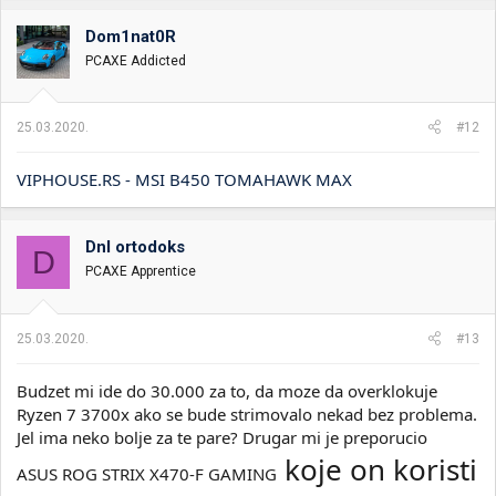
Dom1nat0R
PCAXE Addicted
25.03.2020.
#12
VIPHOUSE.RS - MSI B450 TOMAHAWK MAX
Dnl ortodoks
D
PCAXE Apprentice
25.03.2020.
#13
Budzet mi ide do 30.000 za to, da moze da overklokuje
Ryzen 7 3700x ako se bude strimovalo nekad bez problema.
Jel ima neko bolje za te pare? Drugar mi je preporucio
koje on koristi
ASUS ROG STRIX X470-F GAMING