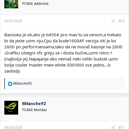
PCAXE Addicted
04.04.2020.
#16
Bazooka je ok,ako je b450A pro max tu sa cenom,a trebalo
bi da jeste uzmi nju.Cpu da bude1600AF verzija isti je ko
2600 po performansama,tako da ne moraš kasnije na 2600
.Grafiku izbegni xfx greju se i dosta bučne,uzmi nitro +
(najbolja je).Napajanje ako nemaš neki veliki budzet uzmi
bolje cooler master mwe white 500/600 sve jedno...lc
zaobidji.
R
Milanche92
e
a
g
o
Milanche92
v
PCAXE Member
a
n
j
a
04.04.2020.
#17