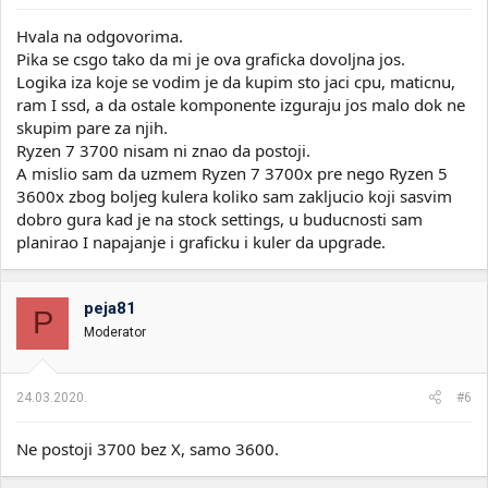
Hvala na odgovorima.
Pika se csgo tako da mi je ova graficka dovoljna jos.
Logika iza koje se vodim je da kupim sto jaci cpu, maticnu,
ram I ssd, a da ostale komponente izguraju jos malo dok ne
skupim pare za njih.
Ryzen 7 3700 nisam ni znao da postoji.
A mislio sam da uzmem Ryzen 7 3700x pre nego Ryzen 5
3600x zbog boljeg kulera koliko sam zakljucio koji sasvim
dobro gura kad je na stock settings, u buducnosti sam
planirao I napajanje i graficku i kuler da upgrade.
peja81
P
Moderator
24.03.2020.
#6
Ne postoji 3700 bez X, samo 3600.