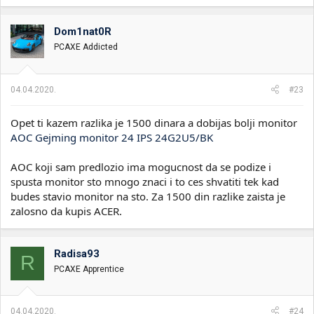
a
g
o
Dom1nat0R
v
PCAXE Addicted
a
n
j
a
04.04.2020.
#23
:
Opet ti kazem razlika je 1500 dinara a dobijas bolji monitor
AOC Gejming monitor 24 IPS 24G2U5/BK
AOC koji sam predlozio ima mogucnost da se podize i
spusta monitor sto mnogo znaci i to ces shvatiti tek kad
budes stavio monitor na sto. Za 1500 din razlike zaista je
zalosno da kupis ACER.
Radisa93
R
PCAXE Apprentice
04.04.2020.
#24