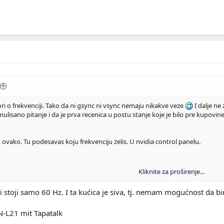
ri o frekvenciji. Tako da ni gsync ni vsync nemaju nikakve veze
I dalje ne
ulisano pitanje i da je prva recenica u postu stanje koje je bilo pre kupovin
vako. Tu podesavas koju frekvenciju zelis. U nvidia control panelu.
Kliknite za proširenje...
 to.
i stoji samo 60 Hz. I ta kućica je siva, tj. nemam mogućnost da b
as u grafickim podesavanjima tj Display settings u vecini igara. Jedino za
na koliko zelis da ti radi CSGO.
-L21 mit Tapatalk