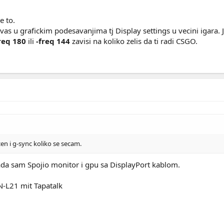
e to.
vas u grafickim podesavanjima tj Display settings u vecini igara
req 180
ili
-freq 144
zavisi na koliko zelis da ti radi CSGO.
en i g-sync koliko se secam.
ada sam Spojio monitor i gpu sa DisplayPort kablom.
-L21 mit Tapatalk