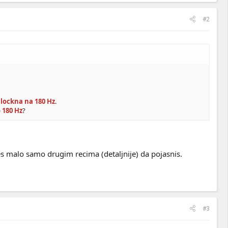
#2
clockna na 180 Hz
.
 180 Hz
?
s malo samo drugim recima (detaljnije) da pojasnis.
#3