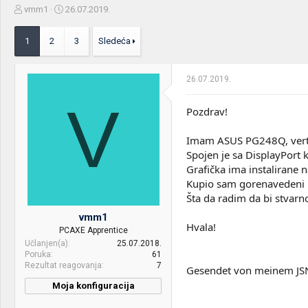
Z
D
vmm1
26.07.2019.
a
a
č
t
1
2
3
Sledeća
e
u
t
m
n
p
26.07.2019.
i
o
k
k
V
t
r
Pozdrav!
e
e
m
t
Imam ASUS PG248Q, vertik
e
a
Spojen je sa DisplayPort
n
Grafička ima instalirane n
j
a
Kupio sam gorenavedeni k
Šta da radim da bi stvar
vmm1
Hvala!
PCAXE Apprentice
Učlanjen(a)
25.07.2018.
Poruka
61
Rezultat reagovanja
7
Gesendet von meinem JSN
Moja konfiguracija