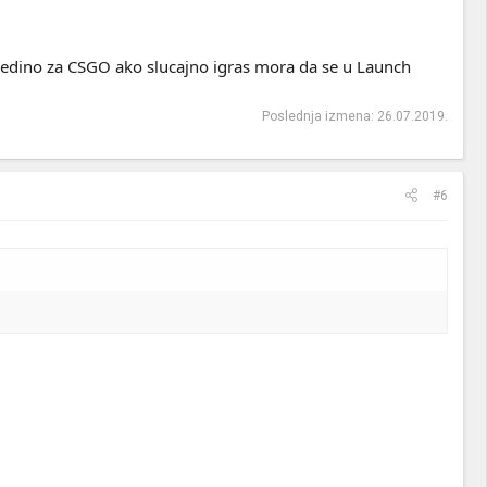
. Jedino za CSGO ako slucajno igras mora da se u Launch
Poslednja izmena:
26.07.2019.
#6