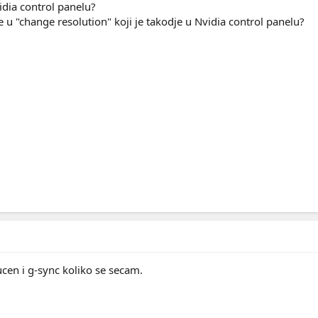
vidia control panelu?
te u "change resolution" koji je takodje u Nvidia control panelu?
ucen i g-sync koliko se secam.