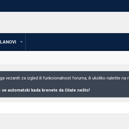
LANOVI
 vezanih za izgled ili funkcionalnost foruma, ili ukoliko naletite na
se automatski kada krenete da čitate nešto!