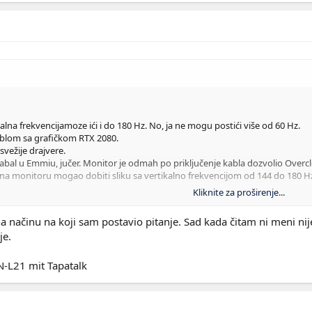
na frekvencijamoze ići i do 180 Hz. No, ja ne mogu postići više od 60 Hz.
ablom sa grafičkom RTX 2080.
svežije drajvere.
al u Emmiu, jučer. Monitor je odmah po priključenje kabla dozvolio Overc
 na monitoru mogao dobiti sliku sa vertikalno frekvencijom od 144 do 180 H
Kliknite za proširenje...
a načinu na koji sam postavio pitanje. Sad kada čitam ni meni nije
je.
L21 mit Tapatalk
-L21 mit Tapatalk