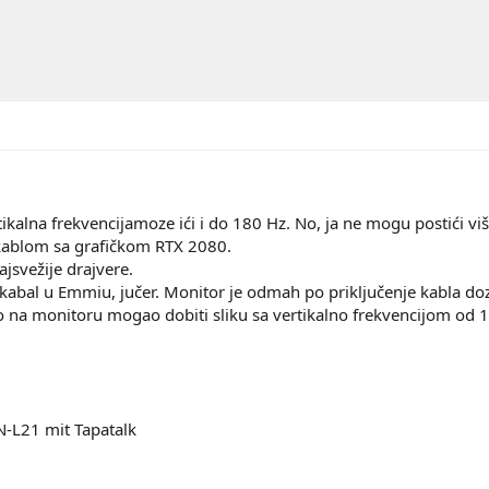
alna frekvencijamoze ići i do 180 Hz. No, ja ne mogu postići viš
 kablom sa grafičkom RTX 2080.
ajsvežije drajvere.
abal u Emmiu, jučer. Monitor je odmah po priključenje kabla do
no na monitoru mogao dobiti sliku sa vertikalno frekvencijom od
-L21 mit Tapatalk