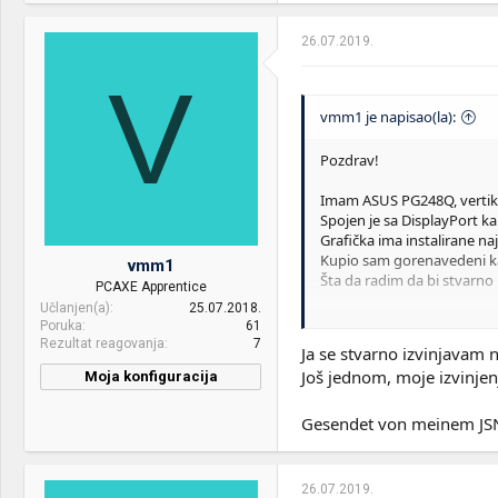
Upload 500MB/s
26.07.2019.
OS & Browser:
Windows 10 Pro 64bit /
Google Chrome
V
Other:
PlayStation 4 PRO CUH-
vmm1 je napisao(la):
7216B / TV LG C4 OLED 55"
4K
Pozdrav!
Imam ASUS PG248Q, vertikal
Spojen je sa DisplayPort k
Grafička ima instalirane naj
Kupio sam gorenavedeni kab
vmm1
Šta da radim da bi stvarno
PCAXE Apprentice
Učlanjen(a)
25.07.2018.
Hvala!
Poruka
61
Rezultat reagovanja
7
Ja se stvarno izvinjavam n
Još jednom, moje izvinjen
Moja konfiguracija
Gesendet von meinem JSN-
Gesendet von meinem JSN
26.07.2019.