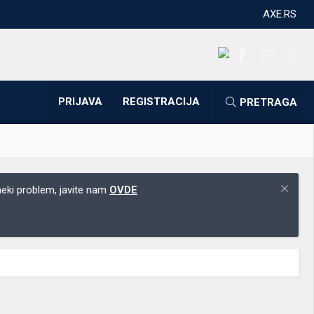
AXE.RS
Facebook
Kontakti
RS
PRIJAVA
REGISTRACIJA
PRETRAGA
 neki problem, javite nam
OVDE