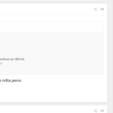
#8
lockna na 180 Hz.
z?
 ništa jasno.
#9