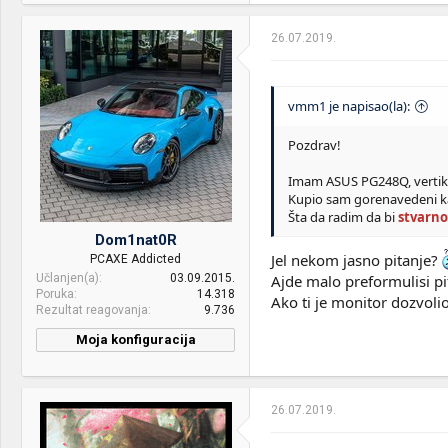
26.07.2019.
vmm1 je napisao(la):
Pozdrav!
Imam ASUS PG248Q, vertikal
Kupio sam gorenavedeni ka
Šta da radim da bi
stvarno
Dom1nat0R
Jel nekom jasno pitanje?
PCAXE Addicted
Učlanjen(a)
03.09.2015.
Ajde malo preformulisi pit
Poruka
14.318
Ako ti je monitor dozvol
Rezultat reagovanja
9.736
Moja konfiguracija
CPU & cooler:
Intel® Core™ i7-10700K /
Arctic Liquid Freezer II 360
26.07.2019.
Motherboard:
ASUS Maximus XII HERO
(WI-FI)