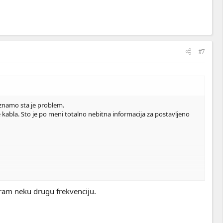
#7
 znamo sta je problem.
e kabla. Sto je po meni totalno nebitna informacija za postavljeno
iram neku drugu frekvenciju.
 CSGO ako slucajno igras mora da se u Launch options stavi komanda
-