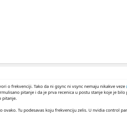
ori o frekvenciji. Tako da ni gsync ni vsync nemaju nikakve veze
mulisano pitanje i da je prva recenica u postu stanje koje je bilo
 pitanje.
ovako. Tu podesavas koju frekvenciju zelis. U nvidia control pa