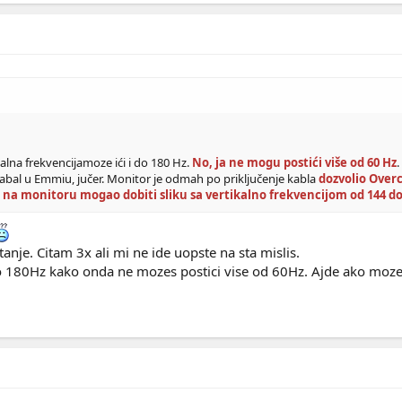
na frekvencijamoze ići i do 180 Hz.
No, ja ne mogu postići više od 60 Hz
.
bal u Emmiu, jučer. Monitor je odmah po priključenje kabla
dozvolio Over
 na monitoru mogao dobiti sliku sa vertikalno frekvencijom od 144 do
anje. Citam 3x ali mi ne ide uopste na sta mislis.
io 180Hz kako onda ne mozes postici vise od 60Hz. Ajde ako moze