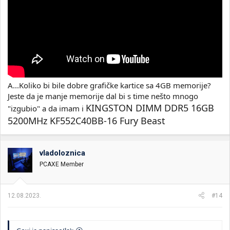
A...Koliko bi bile dobre grafičke kartice sa 4GB memorije?
Jeste da je manje memorije dal bi s time nešto mnogo
KINGSTON DIMM DDR5 16GB
"izgubio" a da imam i
5200MHz KF552C40BB-16 Fury Beast
vladoloznica
PCAXE Member
12.08.2023.
#14