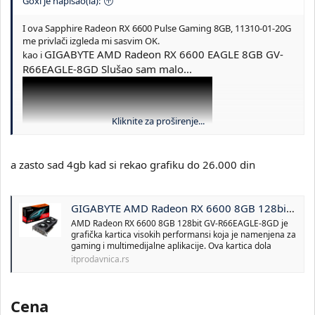
Goxi je napisao(la):
I ova Sapphire Radeon RX 6600 Pulse Gaming 8GB, 11310-01-20G
me privlači izgleda mi sasvim OK.
GIGABYTE AMD Radeon RX 6600 EAGLE 8GB GV-
kao i
R66EAGLE-8GD Slušao sam malo...
Kliknite za proširenje...
a zasto sad 4gb kad si rekao grafiku do 26.000 din
A...Koliko bi bile dobre grafičke kartice sa 4GB
GIGABYTE AMD Radeon RX 6600 8GB 128bit GV-R66EAGLE-8GD grafička karta
memorije? Jeste da je manje memorije dal bi s time
KINGSTON
AMD Radeon RX 6600 8GB 128bit GV-R66EAGLE-8GD je
nešto mnogo "izgubio" a da imam i
grafička kartica visokih performansi koja je namenjena za
DIMM DDR5 16GB 5200MHz KF552C40BB-16
gaming i multimedijalne aplikacije. Ova kartica dola
Fury Beast
itprodavnica.rs
Cena