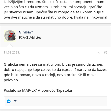
izdržljivijim brendom. Što se tiče ostalih komponenti imam
već plan šta ću da uzmem. "Problem" mi stvaraju grafičke
jer stvarno nisam upućen šta bi moglo da se ukombinuje s
ove dve matične a da su relativno dobre. hvala na linkovima!
Sinisavr
PCAXE Addicted
11.08.2023.
#6
Graficka nema veze sa maticnom, bitno je samo da uzmes
dobro napajanje koje ce sve to da isprati. I naravno da kazes
gde bi kupovao, novo u radnji, novo preko KP ili moze i
polovno.
Poslato sa MAR-LX1A pomoću Tapatoka
R
Goxi
e
a