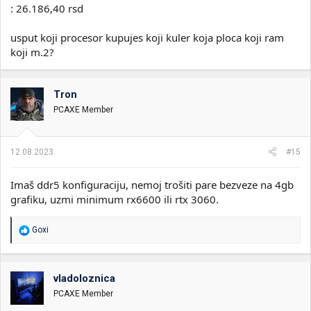
: 26.186,40 rsd
usput koji procesor kupujes koji kuler koja ploca koji ram
koji m.2?
Tron
PCAXE Member
12.08.2023.
#15
Imaš ddr5 konfiguraciju, nemoj trošiti pare bezveze na 4gb
grafiku, uzmi minimum rx6600 ili rtx 3060.
R
Goxi
e
a
g
o
vladoloznica
v
PCAXE Member
a
n