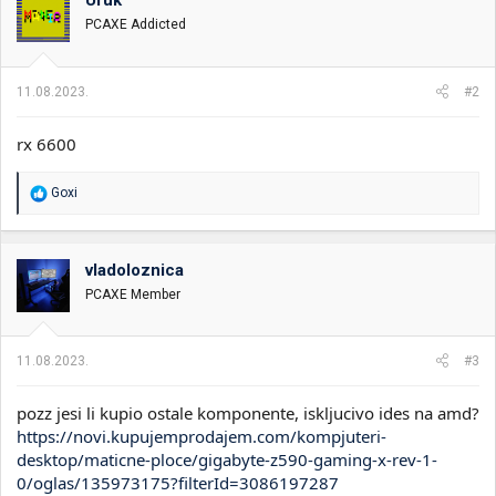
Uruk
PCAXE Addicted
11.08.2023.
#2
rx 6600
R
Goxi
e
a
g
o
vladoloznica
v
PCAXE Member
a
n
j
a
11.08.2023.
#3
:
pozz jesi li kupio ostale komponente, iskljucivo ides na amd?
https://novi.kupujemprodajem.com/kompjuteri-
desktop/maticne-ploce/gigabyte-z590-gaming-x-rev-1-
0/oglas/135973175?filterId=3086197287