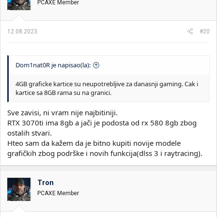
PCAXE Member
12.08.2023.
#20
Dom1nat0R je napisao(la):
4GB graficke kartice su neupotrebljive za danasnji gaming. Cak i
kartice sa 8GB rama su na granici.
Sve zavisi, ni vram nije najbitiniji.
RTX 3070ti ima 8gb a jači je podosta od rx 580 8gb zbog
ostalih stvari.
Hteo sam da kažem da je bitno kupiti novije modele
grafičkih zbog podrške i novih funkcija(dlss 3 i raytracing).
Tron
PCAXE Member