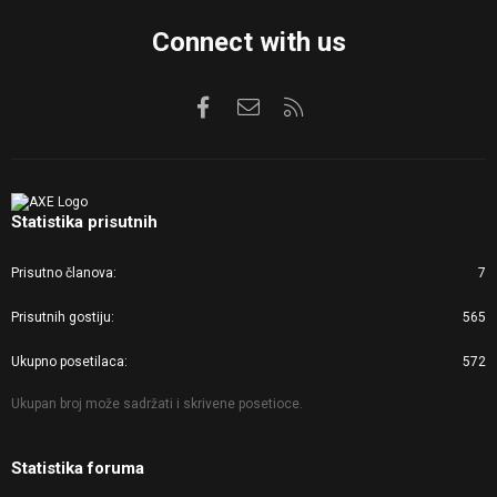
Connect with us
Facebook
Kontaktirajte nas
RSS
Statistika prisutnih
Prisutno članova
7
Prisutnih gostiju
565
Ukupno posetilaca
572
Ukupan broj može sadržati i skrivene posetioce.
Statistika foruma