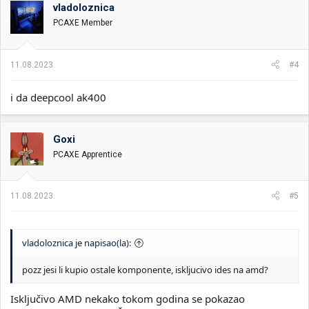
o
vladoloznica
v
PCAXE Member
a
n
j
a
11.08.2023.
#4
:
i da deepcool ak400
Goxi
PCAXE Apprentice
11.08.2023.
#5
vladoloznica je napisao(la):
pozz jesi li kupio ostale komponente, iskljucivo ides na amd?
Isključivo AMD nekako tokom godina se pokazao