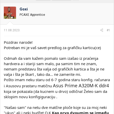
t
m
k
n
p
e
Goxi
i
o
k
k
PCAXE Apprentice
t
r
e
e
m
t
11.08.2023.
#1
e
a
n
j
Pozdrav narode!
a
Potreban mi je vaš savet-predlog za grafičku karticu(ce)
Odmah da vam kažem pomalo sam izašao iz praćenja
hardvera a i stariji sam malo, pa samim tim ne znam,
nemam predstavu šta valja od grafičkih kartica a šta je ne
valja i šta je škart , tako da... ne zamerite mi.
Pošto imam neku staru od 6-7 godina staru konfig. računara
Asus Prime A320M-K ddr4
i Asusovu prastaru matičnu
koja se pokazala (da kucnem u drvo) odlična! Želeo sam da
sklopim novu konfigiguraciju .
"Našao sam" na netu dve matčne ploče koje su za moj neki
"ukus" ali i neki budžet O.K
Kao prvo dvoumim se između