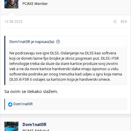
v
PCAXE Member
a
n
j
a
12.08.2023.
#24
:
Dom1nat0R je napisao(la):
Ne podrzavaju sve igre DLSS. Oslanjanje na DLSS kao softvera
koji ce doneti lazne fps brojke je skroz pogresan put. DLSS i FSR
tehnologije treba da sluze da stare kartice produze svoj zivotni
vek a ne da nove kartice hardverski slabe imaju ispomoc u vidu
softverske podrske jer onog trenutka kad udjes u igru koja nema
DLSS ili FSR ti ostajes sa karticom koja je hardverski smece.
Sa ovim se itekako slažem.
R
Dom1nat0R
e
a
g
o
Dom1nat0R
v