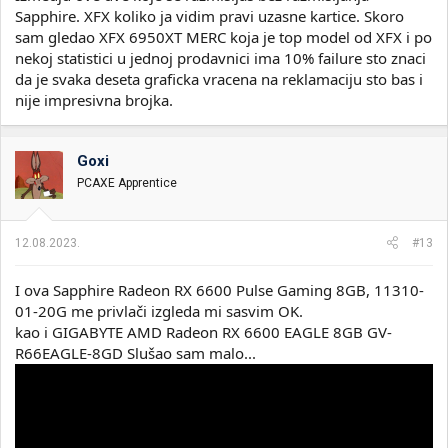
Sapphire. XFX koliko ja vidim pravi uzasne kartice. Skoro
sam gledao XFX 6950XT MERC koja je top model od XFX i po
nekoj statistici u jednoj prodavnici ima 10% failure sto znaci
da je svaka deseta graficka vracena na reklamaciju sto bas i
nije impresivna brojka.
Goxi
PCAXE Apprentice
12.08.2023.
#13
I ova Sapphire Radeon RX 6600 Pulse Gaming 8GB, 11310-
01-20G me privlači izgleda mi sasvim OK.
kao i
GIGABYTE AMD Radeon RX 6600 EAGLE 8GB GV-
R66EAGLE-8GD Slušao sam malo...