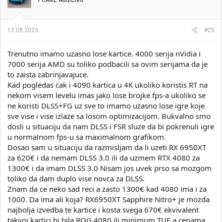
PCAXE Addicted
a
n
j
a
12.08.2023.
#25
:
Trenutno imamo uzasno lose kartice. 4000 serija nVidia i
7000 serija AMD su toliko podbacili sa ovim serijama da je
to zaista zabrinjavajuce.
Kad pogledas cak i 4090 kartica u 4K ukoliko koristis RT na
nekom visem levelu imas jako lose brojke fps-a ukoliko se
ne koristi DLSS+FG uz sve to imamo uzasno lose igre koje
sve vise i vise izlaze sa losom optimizacijom. Bukvalno smo
dosli u situaciju da nam DLSS i FSR sluze da bi pokrenuli igre
u normalnom fps-u sa maximalnom grafikom.
Dosao sam u situaciju da razmisljam da li uzeti RX 6950XT
za 620€ i da nemam DLSS 3.0 ili da uzmem RTX 4080 za
1300€ i da imam DLSS 3.0 Nisam jos uvek prso sa mozgom
toliko da dam duplo vise novca za DLSS.
Znam da ce neko sad reci a zasto 1300€ kad 4080 ima i za
1000. Da ima ali koja? RX6950XT Sapphire Nitro+ je mozda
najbolja izvedba te kartice i kosta svega 670€ ekvivalent
takvoj kartici bi bila ROG 4080 ili minimum TUF a cenama