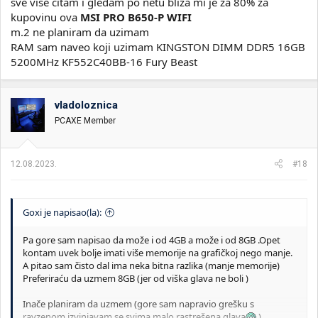
sve više čitam i gledam po netu bliža mi je za 80% za
kupovinu ova
MSI PRO B650-P WIFI
m.2 ne planiram da uzimam
RAM sam naveo koji uzimam KINGSTON DIMM DDR5 16GB
5200MHz KF552C40BB-16 Fury Beast
vladoloznica
PCAXE Member
12.08.2023.
#18
Goxi je napisao(la):
Pa gore sam napisao da može i od 4GB a može i od 8GB .Opet
kontam uvek bolje imati više memorije na grafičkoj nego manje.
A pitao sam čisto dal ima neka bitna razlika (manje memorije)
Preferiraću da uzmem 8GB (jer od viška glava ne boli )
Inače planiram da uzmem (gore sam napravio grešku s
rayzenom izvinjavam se svima malo rastrešena glava
)