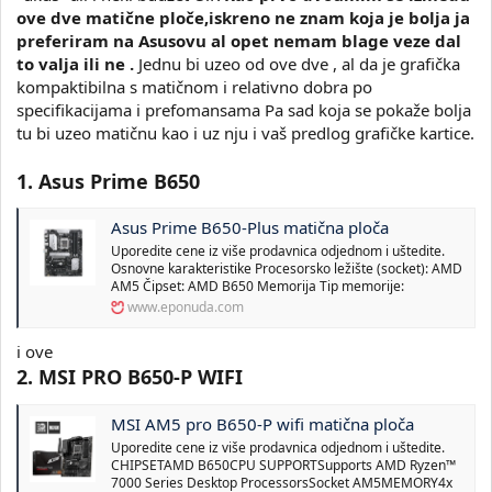
ove dve matične ploče,iskreno ne znam koja je bolja ja
preferiram na Asusovu al opet nemam blage veze dal
to valja ili ne .
Jednu bi uzeo od ove dve , al da je grafička
kompaktibilna s matičnom i relativno dobra po
specifikacijama i prefomansama Pa sad koja se pokaže bolja
tu bi uzeo matičnu kao i uz nju i vaš predlog grafičke kartice.
1. Asus Prime B650
Asus Prime B650-Plus matična ploča
Uporedite cene iz više prodavnica odjednom i uštedite.
Osnovne karakteristike Procesorsko ležište (socket): AMD
AM5 Čipset: AMD B650 Memorija Tip memorije:
www.eponuda.com
i ove
2. MSI PRO B650-P WIFI
MSI AM5 pro B650-P wifi matična ploča
Uporedite cene iz više prodavnica odjednom i uštedite.
CHIPSETAMD B650CPU SUPPORTSupports AMD Ryzen™
7000 Series Desktop ProcessorsSocket AM5MEMORY4x