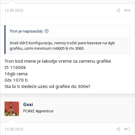
j
a
12.08.2023.
#16
:
Tron je napisao(la):
Imaš ddr5 konfiguraciju, nemoj trošiti pare bezveze na 4gb
grafiku, uzmi minimum rx6600 ili rtx 3060.
Tron kod mene je takodje vreme za zamenu grafike
I5 11600k
16gb rama
Gtx 1070 ti
Sta bi ti sledeće uzeo od grafike do 300e?
Goxi
PCAXE Apprentice
12.08.2023.
#17