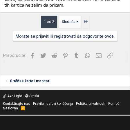
tih kartica ne zelim da pricam.
Poslednja
1 od 2
Sledeća
Morate se prijaviti ili registrovati da odgovorite ovde.
Facebook
Twitter
Reddit
Pinterest
Tumblr
WhatsApp
Imejl
Link
Preporučite:
Grafičke karte i monitori
Axe Light
Srpski
Kontaktirajte nas
Pravila i uslovi korišćenja
Politika privatnosti
Pomoć
Naslovna
R
S
S