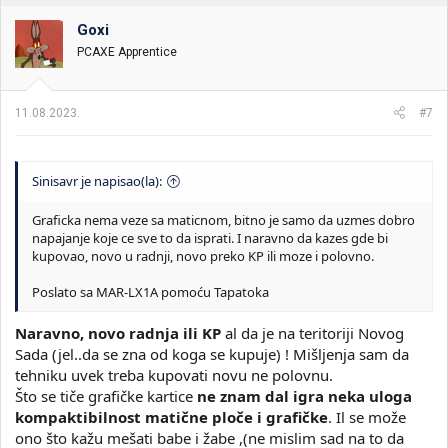
g
o
Goxi
v
PCAXE Apprentice
a
n
j
a
11.08.2023.
#7
:
Sinisavr je napisao(la):
Graficka nema veze sa maticnom, bitno je samo da uzmes dobro
napajanje koje ce sve to da isprati. I naravno da kazes gde bi
kupovao, novo u radnji, novo preko KP ili moze i polovno.
Poslato sa MAR-LX1A pomoću Tapatoka
Naravno, novo radnja ili KP
al da je na teritoriji Novog
Sada (jel..da se zna od koga se kupuje) ! Mišljenja sam da
tehniku uvek treba kupovati novu ne polovnu.
Što se tiče grafičke kartice
ne znam dal igra neka uloga
kompaktibilnost matične ploče i grafičke
. Il se može
ono što kažu mešati babe i žabe ,(ne mislim sad na to da