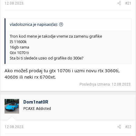
12.08.2023.
#21
vladoloznica je napisao(la):
Tron kod mene je takodje vreme za zamenu grafike
I5 11600k
16gb rama
Gtx 1070 ti
Sta bi ti sledeće uzeo od grafike do 300e?
Ako možeš prodaj tu gtx 1070ti i uzmi novu rtx 3060ti,
4060ti ili neki rx 6700xt.
Poslednja izmena:
12.08.2023.
Dom1nat0R
PCAXE Addicted
12.08.2023.
#22