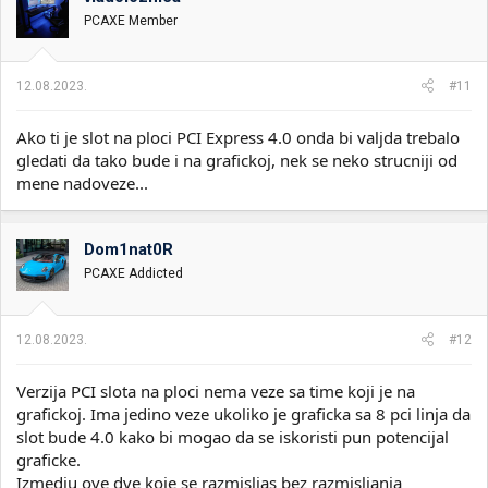
PCAXE Member
12.08.2023.
#11
Ako ti je slot na ploci PCI Express 4.0 onda bi valjda trebalo
gledati da tako bude i na grafickoj, nek se neko strucniji od
mene nadoveze...
Dom1nat0R
PCAXE Addicted
12.08.2023.
#12
Verzija PCI slota na ploci nema veze sa time koji je na
grafickoj. Ima jedino veze ukoliko je graficka sa 8 pci linja da
slot bude 4.0 kako bi mogao da se iskoristi pun potencijal
graficke.
Izmedju ove dve koje se razmisljas bez razmisljanja