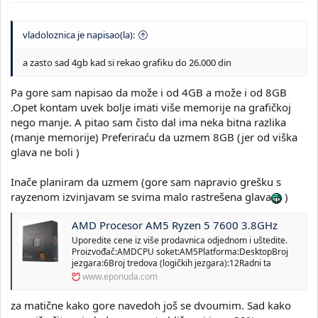
vladoloznica je napisao(la):
a zasto sad 4gb kad si rekao grafiku do 26.000 din
Pa gore sam napisao da može i od 4GB a može i od 8GB
.Opet kontam uvek bolje imati više memorije na grafičkoj
nego manje. A pitao sam čisto dal ima neka bitna razlika
(manje memorije) Preferiraću da uzmem 8GB (jer od viška
glava ne boli )
Inače planiram da uzmem (gore sam napravio grešku s
rayzenom izvinjavam se svima malo rastrešena glava
)
AMD Procesor AM5 Ryzen 5 7600 3.8GHz
Uporedite cene iz više prodavnica odjednom i uštedite.
Proizvođač:AMDCPU soket:AM5Platforma:DesktopBroj
jezgara:6Broj tredova (logičkih jezgara):12Radni ta
www.eponuda.com
za matične kako gore navedoh još se dvoumim. Sad kako