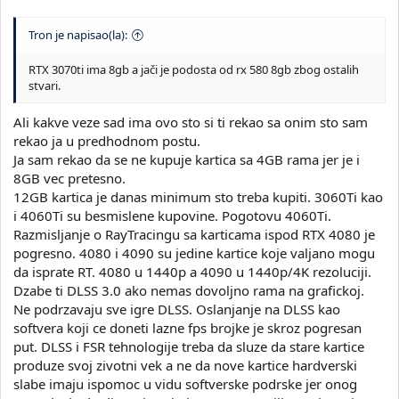
Tron je napisao(la):
RTX 3070ti ima 8gb a jači je podosta od rx 580 8gb zbog ostalih
stvari.
Ali kakve veze sad ima ovo sto si ti rekao sa onim sto sam
rekao ja u predhodnom postu.
Ja sam rekao da se ne kupuje kartica sa 4GB rama jer je i
8GB vec pretesno.
12GB kartica je danas minimum sto treba kupiti. 3060Ti kao
i 4060Ti su besmislene kupovine. Pogotovu 4060Ti.
Razmisljanje o RayTracingu sa karticama ispod RTX 4080 je
pogresno. 4080 i 4090 su jedine kartice koje valjano mogu
da isprate RT. 4080 u 1440p a 4090 u 1440p/4K rezoluciji.
Dzabe ti DLSS 3.0 ako nemas dovoljno rama na grafickoj.
Ne podrzavaju sve igre DLSS. Oslanjanje na DLSS kao
softvera koji ce doneti lazne fps brojke je skroz pogresan
put. DLSS i FSR tehnologije treba da sluze da stare kartice
produze svoj zivotni vek a ne da nove kartice hardverski
slabe imaju ispomoc u vidu softverske podrske jer onog