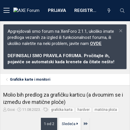
PRIJAVA
REGISTRACIJA
Apgrejdovali smo forum na XenForo 2.1.1, ukoliko imate
predloga vezanih za izgled ili funkcionalnost foruma, ili
ukoliko naletite na neki problem, javite nam
OVDE
DEFINISALI SMO PRAVILA FORUMA. Pročitajte ih,
pojaviće se automatski kada krenete da čitate nešto!
Grafičke karte i monitori
Molio bih predlog za grafičku karticu (a dvoumim se i
između dve matične ploče)
Z
D
O
Goxi
11.08.2023.
grafička karta
hardver
matična ploča
a
a
z
č
t
n
Poslednja
1 od 2
Sledeća
e
u
a