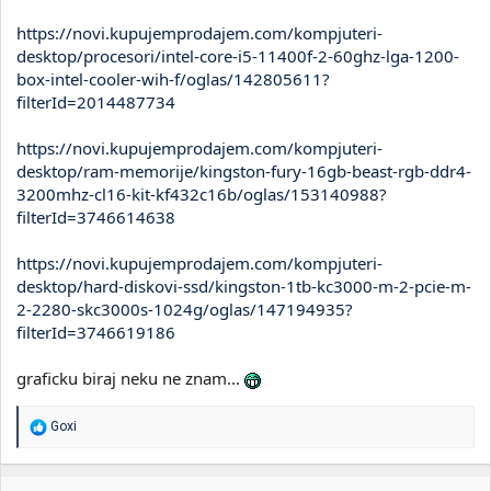
https://novi.kupujemprodajem.com/kompjuteri-
desktop/procesori/intel-core-i5-11400f-2-60ghz-lga-1200-
box-intel-cooler-wih-f/oglas/142805611?
filterId=2014487734
https://novi.kupujemprodajem.com/kompjuteri-
desktop/ram-memorije/kingston-fury-16gb-beast-rgb-ddr4-
3200mhz-cl16-kit-kf432c16b/oglas/153140988?
filterId=3746614638
https://novi.kupujemprodajem.com/kompjuteri-
desktop/hard-diskovi-ssd/kingston-1tb-kc3000-m-2-pcie-m-
2-2280-skc3000s-1024g/oglas/147194935?
filterId=3746619186
graficku biraj neku ne znam...
R
Goxi
e
a
g