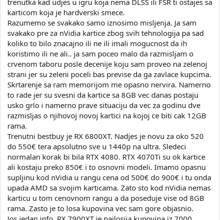
trenutka kad udjes u igru koja nema DLSS ili FSR ti ostajes sa
karticom koja je hardverski smece.
Razumemo se svakako samo iznosimo misljenja. Ja sam
svakako pre za nVidia kartice zbog svih tehnologija pa sad
koliko to bilo znacajno ili ne ili imali mogucnost da ih
koristimo ili ne ali.. ja sam poceo malo da razmisljam o
crvenom taboru posle decenije koju sam proveo na zelenoj
strani jer su zeleni poceli bas previse da ga zavlace kupcima.
Skrtarenje sa ram memorijom me opasno nervira. Namerno
to rade jer su svesni da kartice sa 8GB vec danas postaju
usko grlo i namerno prave situaciju da vec za godinu dve
razmisljas o njihovoj novoj kartici na kojoj ce biti cak 12GB
rama.
Trenutni bestbuy je RX 6800XT. Nadjes je novu za oko 520
do 550€ tera apsolutno sve u 1440p na ultra. Sledeci
normalan korak bi bila RTX 4080. RTX 4070Ti su ok kartice
ali kostaju preko 850€ i to osnovni modeli. Imamo opasnu
supljinu kod nVidia u rangu cena od 500€ do 900€ i tu onda
upada AMD sa svojim karticama. Zato sto kod nVidia nemas
karticu u tom cenovnom rangu a da poseduje vise od 8GB
rama. Zasto je to losa kupovina vec sam gore objasnio.
Jos jedan info, RX 7900XT je najlosija kupovina iz 7000