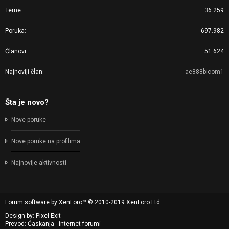
Teme
36.259
Poruka
697.982
Članovi
51.624
Najnoviji član
ae888bicom1
Šta je novo?
Nove poruke
Nove poruke na profilima
Najnovije aktivnosti
Forum software by XenForo™
© 2010-2019 XenForo Ltd.
Design by:
Pixel Exit
Prevod: Ćaskanja - internet forumi