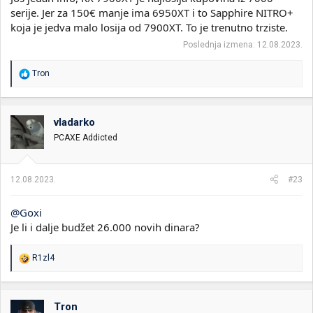
serije. Jer za 150€ manje ima 6950XT i to Sapphire NITRO+
koja je jedva malo losija od 7900XT. To je trenutno trziste.
Poslednja izmena:
12.08.2023.
R
Tron
e
a
g
o
vladarko
v
PCAXE Addicted
a
n
j
a
12.08.2023.
#23
:
@Goxi
Je li i dalje budžet 26.000 novih dinara?
R
R1zl4
e
a
g
o
Tron