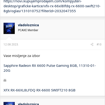
https://novi.kupujemprodajem.com/kompjuteri-
desktop/graficke-kartice/xfx-rx-66xl8lfdq-rx-6600-swift210-
8gb/oglas/131010752?filterId=2032047355
vladoloznica
PCAXE Member
12.08.2023.
#10
Vase misljenje za izbor
Sapphire Radeon RX 6600 Pulse Gaming 8GB, 11310-01-
20G
ili
XFX RX-66XL8LFDQ RX-6600 SWIFT210 8GB
vladoloznica