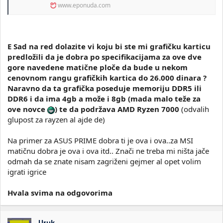
www.eponuda.com
E Sad na red dolazite vi koju bi ste mi grafičku karticu
predložili da je dobra po specifikacijama za ove dve
gore navedene matične ploče da bude u nekom
cenovnom rangu grafičkih kartica do 26.000 dinara ?
Naravno da ta grafička poseduje memoriju DDR5 ili
DDR6 i da ima 4gb a može i 8gb (mada malo teže za
ove novce
) te da podržava AMD Ryzen 7000
(odvalih
glupost za rayzen al ajde de)
Na primer za ASUS PRIME dobra ti je ova i ova..za MSI
matičnu dobra je ova i ova itd.. Znači ne treba mi ništa jače
odmah da se znate nisam zagriženi gejmer al opet volim
igrati igrice
Hvala svima na odgovorima