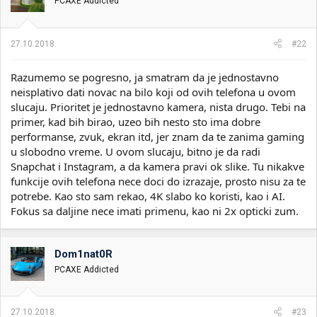
PCAXE Addicted
27.10.2018.
#22
Razumemo se pogresno, ja smatram da je jednostavno
neisplativo dati novac na bilo koji od ovih telefona u ovom
slucaju. Prioritet je jednostavno kamera, nista drugo. Tebi na
primer, kad bih birao, uzeo bih nesto sto ima dobre
performanse, zvuk, ekran itd, jer znam da te zanima gaming
u slobodno vreme. U ovom slucaju, bitno je da radi
Snapchat i Instagram, a da kamera pravi ok slike. Tu nikakve
funkcije ovih telefona nece doci do izrazaje, prosto nisu za te
potrebe. Kao sto sam rekao, 4K slabo ko koristi, kao i AI.
Fokus sa daljine nece imati primenu, kao ni 2x opticki zum.
Dom1nat0R
PCAXE Addicted
27.10.2018.
#23