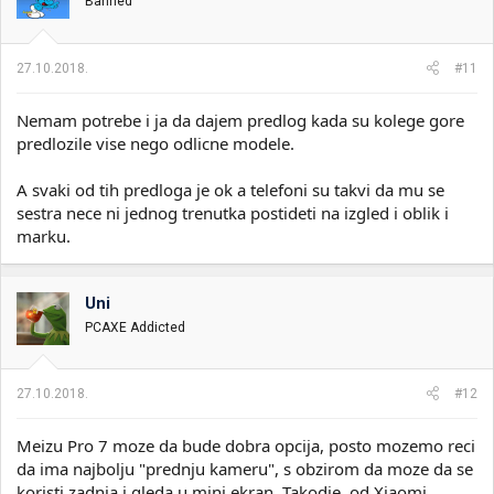
Banned
27.10.2018.
#11
Nemam potrebe i ja da dajem predlog kada su kolege gore
predlozile vise nego odlicne modele.
A svaki od tih predloga je ok a telefoni su takvi da mu se
sestra nece ni jednog trenutka postideti na izgled i oblik i
marku.
Uni
PCAXE Addicted
27.10.2018.
#12
Meizu Pro 7 moze da bude dobra opcija, posto mozemo reci
da ima najbolju "prednju kameru", s obzirom da moze da se
koristi zadnja i gleda u mini ekran. Takodje, od Xiaomi