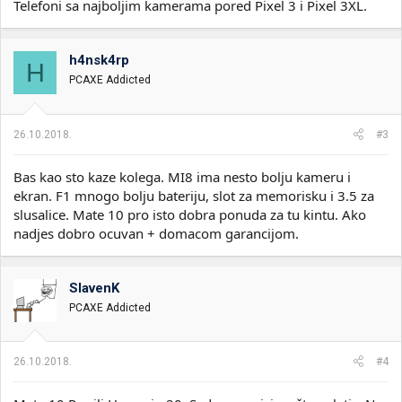
Telefoni sa najboljim kamerama pored Pixel 3 i Pixel 3XL.
h4nsk4rp
H
PCAXE Addicted
26.10.2018.
#3
Bas kao sto kaze kolega. MI8 ima nesto bolju kameru i
ekran. F1 mnogo bolju bateriju, slot za memorisku i 3.5 za
slusalice. Mate 10 pro isto dobra ponuda za tu kintu. Ako
nadjes dobro ocuvan + domacom garancijom.
SlavenK
PCAXE Addicted
26.10.2018.
#4