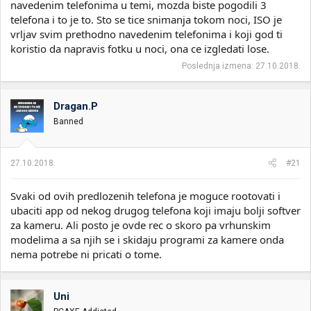
navedenim telefonima u temi, mozda biste pogodili 3
telefona i to je to. Sto se tice snimanja tokom noci, ISO je
vrljav svim prethodno navedenim telefonima i koji god ti
koristio da napravis fotku u noci, ona ce izgledati lose.
Poslednja izmena:
27.10.2018.
Dragan.P
Banned
27.10.2018.
#21
Svaki od ovih predlozenih telefona je moguce rootovati i
ubaciti app od nekog drugog telefona koji imaju bolji softver
za kameru. Ali posto je ovde rec o skoro pa vrhunskim
modelima a sa njih se i skidaju programi za kamere onda
nema potrebe ni pricati o tome.
Uni