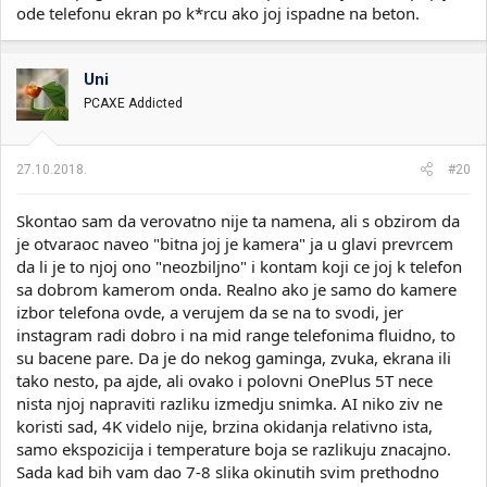
ode telefonu ekran po k*rcu ako joj ispadne na beton.
Uni
PCAXE Addicted
27.10.2018.
#20
Skontao sam da verovatno nije ta namena, ali s obzirom da
je otvaraoc naveo "bitna joj je kamera" ja u glavi prevrcem
da li je to njoj ono "neozbiljno" i kontam koji ce joj k telefon
sa dobrom kamerom onda. Realno ako je samo do kamere
izbor telefona ovde, a verujem da se na to svodi, jer
instagram radi dobro i na mid range telefonima fluidno, to
su bacene pare. Da je do nekog gaminga, zvuka, ekrana ili
tako nesto, pa ajde, ali ovako i polovni OnePlus 5T nece
nista njoj napraviti razliku izmedju snimka. AI niko ziv ne
koristi sad, 4K videlo nije, brzina okidanja relativno ista,
samo ekspozicija i temperature boja se razlikuju znacajno.
Sada kad bih vam dao 7-8 slika okinutih svim prethodno