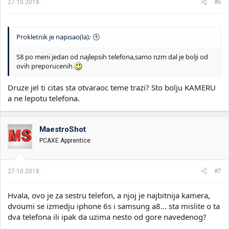
27.10.2018.
#6
Prokletnik je napisao(la):
S8 po meni jedan od najlepsih telefona,samo nzm dal je bolji od
ovih preporucenih
Druze jel ti citas sta otvaraoc teme trazi? Sto bolju KAMERU
a ne lepotu telefona.
MaestroShot
PCAXE Apprentice
27.10.2018.
#7
Hvala, ovo je za sestru telefon, a njoj je najbitnija kamera,
dvoumi se izmedju iphone 6s i samsung a8... sta mislite o ta
dva telefona ili ipak da uzima nesto od gore navedenog?