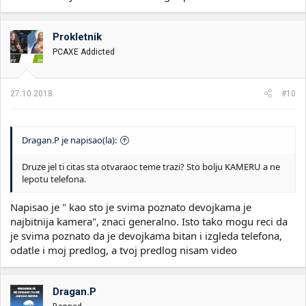
Prokletnik
PCAXE Addicted
27.10.2018.
#10
Dragan.P je napisao(la):
Druze jel ti citas sta otvaraoc teme trazi? Sto bolju KAMERU a ne
lepotu telefona.
Napisao je " kao sto je svima poznato devojkama je
najbitnija kamera", znaci generalno. Isto tako mogu reci da
je svima poznato da je devojkama bitan i izgleda telefona,
odatle i moj predlog, a tvoj predlog nisam video
Dragan.P