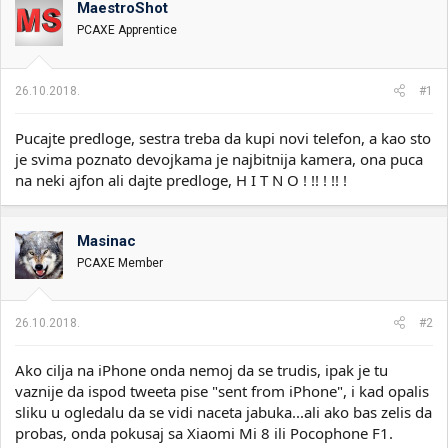
MaestroShot
i
o
k
k
PCAXE Apprentice
t
r
e
e
m
t
26.10.2018.
#1
e
a
n
Pucajte predloge, sestra treba da kupi novi telefon, a kao sto
j
a
je svima poznato devojkama je najbitnija kamera, ona puca
na neki ajfon ali dajte predloge, H I T N O ! !! ! !! !
Masinac
PCAXE Member
26.10.2018.
#2
Ako cilja na iPhone onda nemoj da se trudis, ipak je tu
vaznije da ispod tweeta pise "sent from iPhone", i kad opalis
sliku u ogledalu da se vidi naceta jabuka...ali ako bas zelis da
probas, onda pokusaj sa Xiaomi Mi 8 ili Pocophone F1.