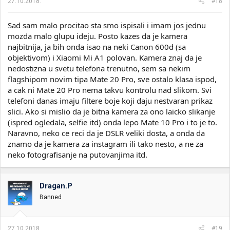
27.10.2018.
#18
Sad sam malo procitao sta smo ispisali i imam jos jednu
mozda malo glupu ideju. Posto kazes da je kamera
najbitnija, ja bih onda isao na neki Canon 600d (sa
objektivom) i Xiaomi Mi A1 polovan. Kamera znaj da je
nedostizna u svetu telefona trenutno, sem sa nekim
flagshipom novim tipa Mate 20 Pro, sve ostalo klasa ispod,
a cak ni Mate 20 Pro nema takvu kontrolu nad slikom. Svi
telefoni danas imaju filtere boje koji daju nestvaran prikaz
slici. Ako si mislio da je bitna kamera za ono laicko slikanje
(ispred ogledala, selfie itd) onda lepo Mate 10 Pro i to je to.
Naravno, neko ce reci da je DSLR veliki dosta, a onda da
znamo da je kamera za instagram ili tako nesto, a ne za
neko fotografisanje na putovanjima itd.
Dragan.P
Banned
27.10.2018.
#19