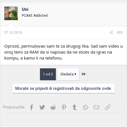
Uni
PCAXE Addicted
27.10.2018.
#25
Oprosti, permutovao sam te za drugog lika. Sad sam video u
onoj temi za RAM da si napisao da ne stizes da igras na
kompu, a kamo li na telefonu.
Poslednja
1 od 2
Sledeća
Morate se prijaviti ili registrovati da odgovorite ovde.
Facebook
Twitter
Reddit
Pinterest
Tumblr
WhatsApp
Imejl
Link
Preporučite: