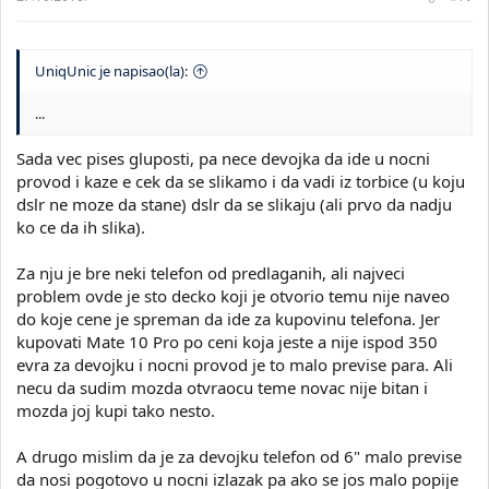
UniqUnic je napisao(la):
...
Sada vec pises gluposti, pa nece devojka da ide u nocni
provod i kaze e cek da se slikamo i da vadi iz torbice (u koju
dslr ne moze da stane) dslr da se slikaju (ali prvo da nadju
ko ce da ih slika).
Za nju je bre neki telefon od predlaganih, ali najveci
problem ovde je sto decko koji je otvorio temu nije naveo
do koje cene je spreman da ide za kupovinu telefona. Jer
kupovati Mate 10 Pro po ceni koja jeste a nije ispod 350
evra za devojku i nocni provod je to malo previse para. Ali
necu da sudim mozda otvraocu teme novac nije bitan i
mozda joj kupi tako nesto.
A drugo mislim da je za devojku telefon od 6" malo previse
da nosi pogotovo u nocni izlazak pa ako se jos malo popije