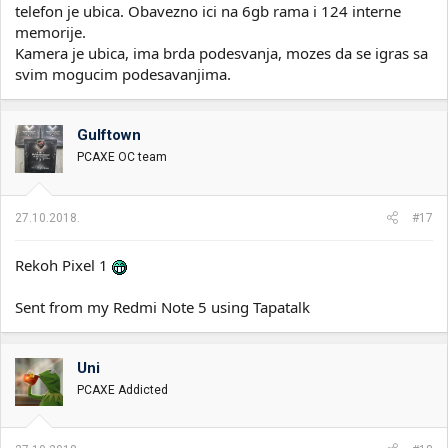
telefon je ubica. Obavezno ici na 6gb rama i 124 interne
memorije.
Kamera je ubica, ima brda podesvanja, mozes da se igras sa
svim mogucim podesavanjima.
Gulftown
PCAXE OC team
27.10.2018.
#17
Rekoh Pixel 1
Sent from my Redmi Note 5 using Tapatalk
Uni
PCAXE Addicted