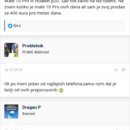
Mate 10 Pro ili Huawei p20. Sad sve zavisi na šta naletis. Ne
znam koliko je mate 10 Pro ovih dana ali sam ja svoj prodao
za 400 eura pre mesec dana.
R
ilja.p
e
a
g
o
Prokletnik
v
PCAXE Addicted
a
n
j
a
26.10.2018.
#5
:
S8 po meni jedan od najlepsih telefona,samo nzm dal je
bolji od ovih preporucenih
Dragan.P
Banned