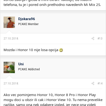
telefona, tu je i pored onih prethodno navedenih Mi Mix 2S.
Djokara96
PCAXE Member
27.10.2018.
#13
Mozda i Honor 10 nije losa opcija
Uni
PCAXE Addicted
27.10.2018.
#14
Ako vec pominjemo Honor 10, Honor 8 Pro i Honor Play
mogu doci u obzir ili cak i Honor View 10. Tu nema prevelike
razlike, samo ona nek odabere izgled, jer nece ona videti