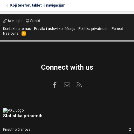
Koji telefon, tablet ili navigaciju?
Axe Light
Srpski
Kontaktirajte nas
Pravila i uslovi korišćenja
Politika privatnosti
Pomoć
Naslovna
R
S
S
Connect with us
Facebook
Kontaktirajte nas
RSS
Statistika prisutnih
Prisutno članova
2