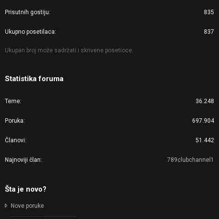
Prisutnih gostiju
835
Ukupno posetilaca
837
Ukupan broj može sadržati i skrivene posetioce.
Statistika foruma
Teme
36.248
Poruka
697.904
Članovi
51.442
Najnoviji član
789clubchannel1
Šta je novo?
Nove poruke