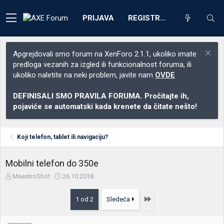
PRIJAVA
REGISTRACIJA
Apgrejdovali smo forum na XenForo 2.1.1, ukoliko imate
predloga vezanih za izgled ili funkcionalnost foruma, ili
ukoliko naletite na neki problem, javite nam
OVDE
DEFINISALI SMO PRAVILA FORUMA. Pročitajte ih,
pojaviće se automatski kada krenete da čitate nešto!
Koji telefon, tablet ili navigaciju?
Mobilni telefon do 350e
Z
D
MaestroShot
26.10.2018.
a
a
č
t
Poslednja
1 od 2
Sledeća
e
u
t
m
n
p