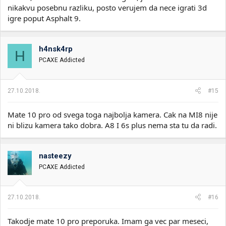
nikakvu posebnu razliku, posto verujem da nece igrati 3d
igre poput Asphalt 9.
h4nsk4rp
H
PCAXE Addicted
27.10.2018.
#15
Mate 10 pro od svega toga najbolja kamera. Cak na MI8 nije
ni blizu kamera tako dobra. A8 I 6s plus nema sta tu da radi.
nasteezy
PCAXE Addicted
27.10.2018.
#16
Takodje mate 10 pro preporuka. Imam ga vec par meseci,