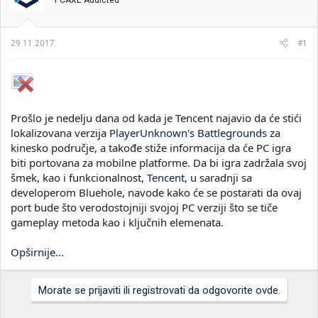
PCAXE Addicted
i
o
k
k
t
r
29.11.2017.
#1
e
e
m
t
e
a
n
j
a
Prošlo je nedelju dana od kada je Tencent najavio da će stići
lokalizovana verzija
PlayerUnknown's Battlegrounds
za
kinesko područje, a takođe stiže informacija da će PC igra
biti portovana za mobilne platforme. Da bi igra zadržala svoj
šmek, kao i funkcionalnost,
Tencent
, u saradnji sa
developerom Bluehole, navode kako će se postarati da ovaj
port bude što verodostojniji svojoj PC verziji što se tiče
gameplay metoda kao i ključnih elemenata.
Opširnije...
Morate se prijaviti ili registrovati da odgovorite ovde.