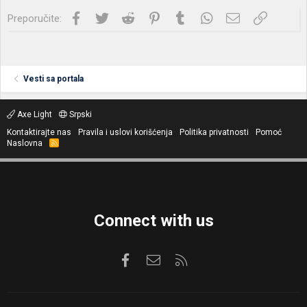
Facebook
Twitter
Reddit
Pinterest
Tumblr
WhatsApp
Imejl
Link
Preporučite:
Vesti sa portala
Axe Light
Srpski
Kontaktirajte nas
Pravila i uslovi korišćenja
Politika privatnosti
Pomoć
Naslovna
R
S
S
Connect with us
Facebook
Kontaktirajte nas
RSS