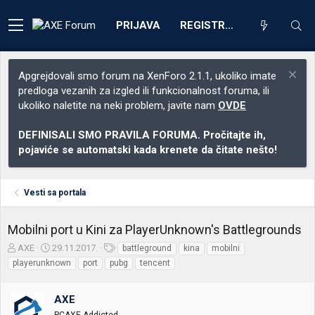
PRIJAVA
REGISTRACIJA
Apgrejdovali smo forum na XenForo 2.1.1, ukoliko imate
predloga vezanih za izgled ili funkcionalnost foruma, ili
ukoliko naletite na neki problem, javite nam
OVDE
DEFINISALI SMO PRAVILA FORUMA. Pročitajte ih,
pojaviće se automatski kada krenete da čitate nešto!
Vesti sa portala
Mobilni port u Kini za PlayerUnknown's Battlegrounds
Z
D
O
AXE
29.11.2017.
battleground
kina
mobilni
a
a
z
playerunknown
port
pubg
tencent
č
t
n
e
u
a
t
m
k
AXE
n
p
e