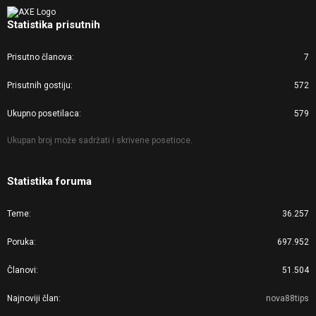
Statistika prisutnih
Prisutno članova
7
Prisutnih gostiju
572
Ukupno posetilaca
579
Ukupan broj može sadržati i skrivene posetioce.
Statistika foruma
Teme
36.257
Poruka
697.952
Članovi
51.504
Najnoviji član
nova88tips