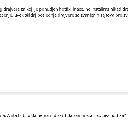
og drajvera za koji je ponudjen hotfix. inace, ne instaliras nikad d
senje. uvek skidaj poslednje drajvere sa zvanicnih sajtova proizv
. A sta bi bilo da nemam disk? I da sam instalirao bez hotfixa?