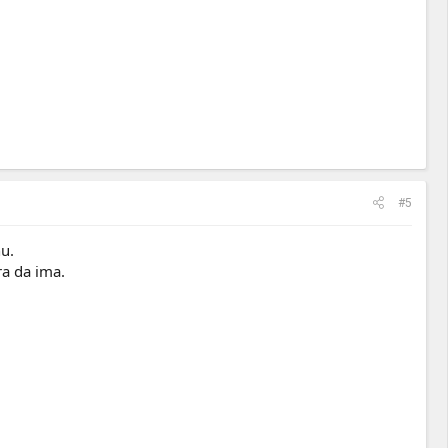
#5
nu.
ra da ima.