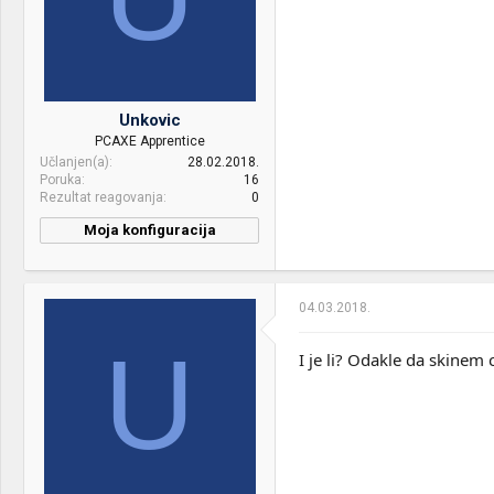
Unkovic
PCAXE Apprentice
Učlanjen(a)
28.02.2018.
Poruka
16
Rezultat reagovanja
0
Moja konfiguracija
04.03.2018.
U
I je li? Odakle da skinem