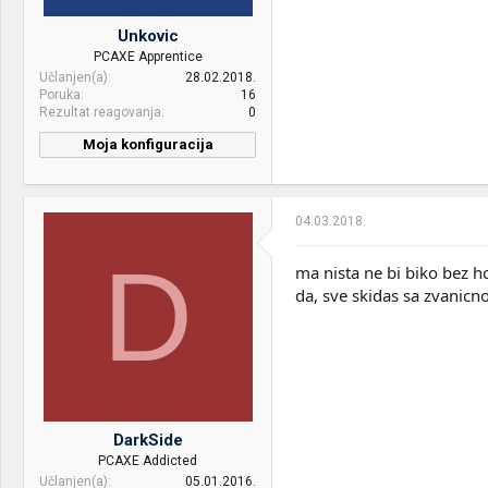
Unkovic
PCAXE Apprentice
Učlanjen(a)
28.02.2018.
Poruka
16
Rezultat reagovanja
0
Moja konfiguracija
04.03.2018.
D
ma nista ne bi biko bez ho
da, sve skidas sa zvanicno
DarkSide
PCAXE Addicted
Učlanjen(a)
05.01.2016.