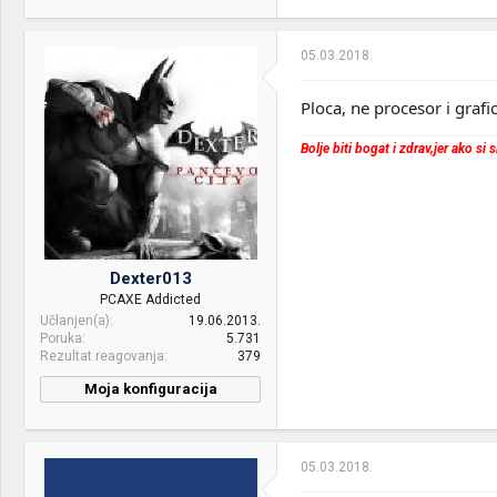
05.03.2018.
Ploca, ne procesor i grafi
Bolje biti bogat i zdrav,jer ako si
Dexter013
PCAXE Addicted
Učlanjen(a)
19.06.2013.
Poruka
5.731
Rezultat reagovanja
379
Moja konfiguracija
PC / Laptop
Dark Knight
Name:
05.03.2018.
CPU & cooler:
Ryzen 7600x 5ghz +
Aorus800