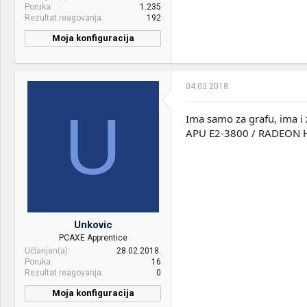
Poruka
1.235
Rezultat reagovanja
192
Moja konfiguracija
04.03.2018.
U
Ima samo za grafu, ima i za
APU E2-3800 / RADEON 
Unkovic
PCAXE Apprentice
Učlanjen(a)
28.02.2018.
Poruka
16
Rezultat reagovanja
0
Moja konfiguracija