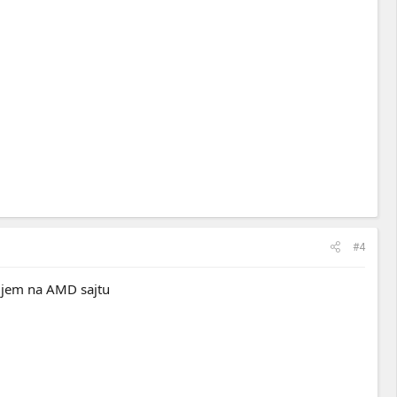
#4
adjem na AMD sajtu