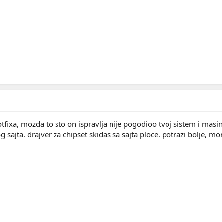
tfixa, mozda to sto on ispravlja nije pogodioo tvoj sistem i masi
g sajta. drajver za chipset skidas sa sajta ploce. potrazi bolje, mo