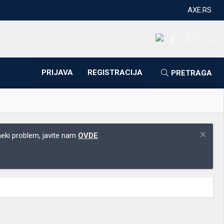
AXE.RS
Facebook
Kontakti
RS
PRIJAVA
REGISTRACIJA
PRETRAGA
 neki problem, javite nam
OVDE