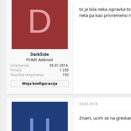
D
to je bila neka ispravka t
neta pa kao privremeno re
DarkSide
PCAXE Addicted
Učlanjen(a)
05.01.2016.
Poruka
1.235
Rezultat reagovanja
192
Moja konfiguracija
04.03.2018.
U
Znam, ucim se na greskama