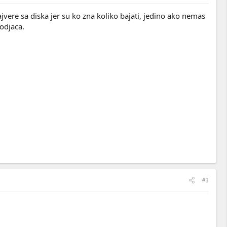
rajvere sa diska jer su ko zna koliko bajati, jedino ako nemas
odjaca.
#3