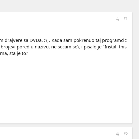
#1
m drajvere sa DVDa. :'( . Kada sam pokrenuo taj programcic
brojevi pored u nazivu, ne secam se), i pisalo je "Install this
ma, sta je to?
#2