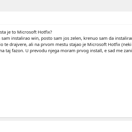
ta je to Microsoft Hotfix?
am instalirao win, posto sam jos zelen, krenuo sam da instalira
io te drajvere, ali na prvom mestu stajao je Microsoft Hotfix (neki 
" na taj fazon. U prevodu njega moram prvog install, e sad me zani