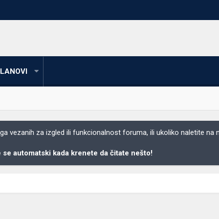
LANOVI
 vezanih za izgled ili funkcionalnost foruma, ili ukoliko naletite na
se automatski kada krenete da čitate nešto!