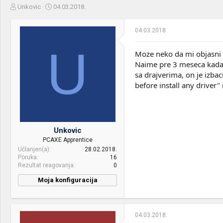
Z
D
Unkovic
04.03.2018.
a
a
č
t
04.03.2018.
e
u
t
m
U
n
p
Moze neko da mi objasni s
i
o
Naime pre 3 meseca kada s
k
k
sa drajverima, on je izbac
t
r
before install any driver
e
e
m
t
e
a
n
j
Unkovic
a
PCAXE Apprentice
Učlanjen(a)
28.02.2018.
Poruka
16
Rezultat reagovanja
0
Moja konfiguracija
04.03.2018.