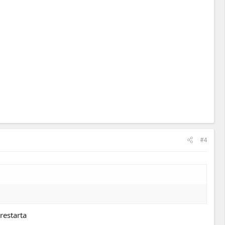
#4
restarta