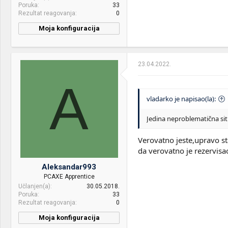
Poruka
33
Rezultat reagovanja
0
Moja konfiguracija
23.04.2022.
A
vladarko je napisao(la):
Jedina neproblematična situ
Verovatno jeste,upravo st
da verovatno je rezervisao 
Aleksandar993
PCAXE Apprentice
Učlanjen(a)
30.05.2018.
Poruka
33
Rezultat reagovanja
0
Moja konfiguracija