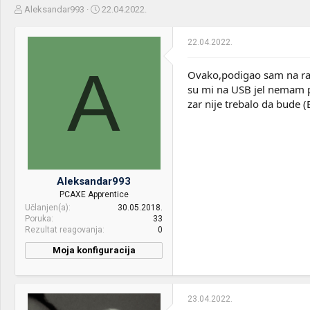
Z
D
Aleksandar993
22.04.2022.
a
a
č
t
22.04.2022.
e
u
t
m
A
n
p
Ovako,podigao sam na racu
i
o
su mi na USB jel nemam pri
k
k
zar nije trebalo da bude 
t
r
e
e
m
t
e
a
n
j
Aleksandar993
a
PCAXE Apprentice
Učlanjen(a)
30.05.2018.
Poruka
33
Rezultat reagovanja
0
Moja konfiguracija
23.04.2022.