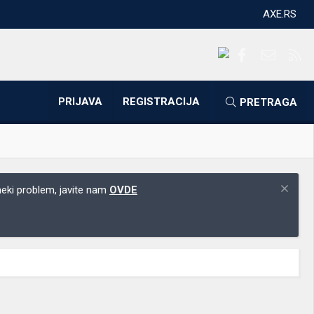
AXE.RS
Facebook
Kontakti
RS
PRIJAVA
REGISTRACIJA
PRETRAGA
 neki problem, javite nam
OVDE