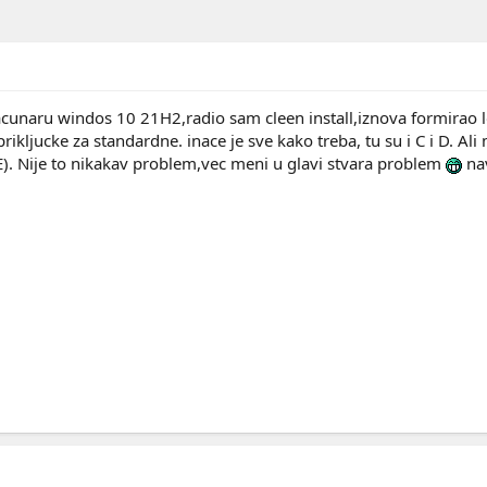
naru windos 10 21H2,radio sam cleen install,iznova formirao loka
kljucke za standardne. inace je sve kako treba, tu su i C i D. Ali 
(E). Nije to nikakav problem,vec meni u glavi stvara problem
nav