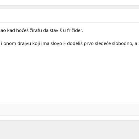
ao kad hoćeš žirafu da staviš u frižider.
onom drajvu koji ima slovo E dodeliš prvo sledeće slobodno, a z