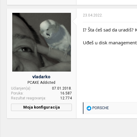
23.04.2022.
I? Šta ćeš sad da uradiš? K
Uđeš u disk management i 
vladarko
PCAXE Addicted
Učlanjen(a)
07.01.2018.
Poruka
16.587
Rezultat reagovanja
12.774
Moja konfiguracija
R
PORSCHE
e
PC / Laptop
Ago Ao 192 Kurier
a
Name:
g
o
CPU & cooler:
Intel i9-10900 & be quiet!
v
Pure Rock 2 Black