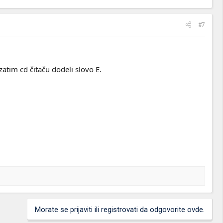
#7
atim cd čitaču dodeli slovo E.
Morate se prijaviti ili registrovati da odgovorite ovde.