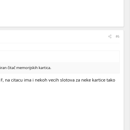
#6
iran čitač memorijskih kartica.
F, na citacu ima i nekoh vecih slotova za neke kartice tako