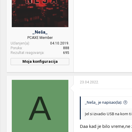
DDR4 3600 MHz
VGA & cooler:
Palit RTX 3060 Ti Dual 8 GB
Display:
27" AOC 27G2SPU/BK
_Neša_
HDD:
Sandisk 120 GB sata ssd +
PCAXE Member
WD 4 TB sata hdd +
Učlanjen(a)
04.10.2019.
Kingston 120 GB sata ssd
Poruka
888
Rezultat reagovanja
695
Sound:
Microlab MT280B, Sony
WH-XB700
Moja konfiguracija
PC / Laptop
NEŠA
Case:
Cooler Master HAF 912 Plus
Name:
PSU:
XPG Core Reactor 650
23.04.2022.
CPU & cooler:
AMD Ryzen 5 3350G
Mice &
Redragon Impact M908 &
A
Motherboard:
MSI B450M-A PRO MAX
keyboard:
Logitech MX Keys Mini &
Redragon Diti K585
_Neša_ je napisao(la):
RAM:
Patriot Viper Steel 8GB
3200MHz
Internet:
mts 400/200
Jel si izvadio USB na kom 
VGA & cooler:
AMD Radeon Vega 11
OS & Browser:
Windows 10
Daa kad je bilo vreme,ne 
Display:
LG FLATRON W2246