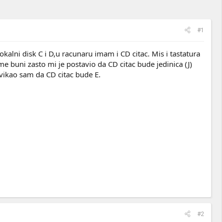
#1
lni disk C i D,u racunaru imam i CD citac. Mis i tastatura
me buni zasto mi je postavio da CD citac bude jedinica (J)
ikao sam da CD citac bude E.
#2