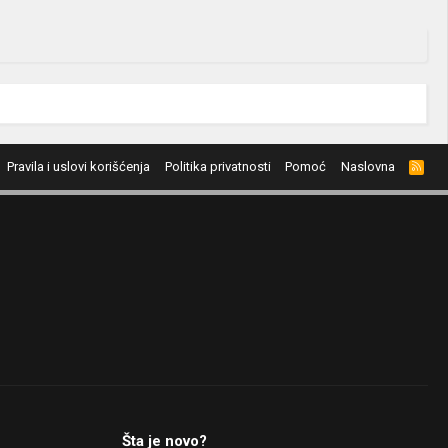
Pravila i uslovi korišćenja
Politika privatnosti
Pomoć
Naslovna
R
S
S
Šta je novo?