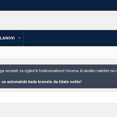
LANOVI
 vezanih za izgled ili funkcionalnost foruma, ili ukoliko naletite na
se automatski kada krenete da čitate nešto!