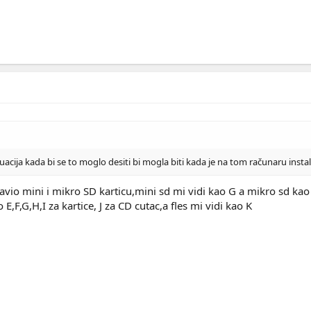
acija kada bi se to moglo desiti bi mogla biti kada je na tom računaru instal
avio mini i mikro SD karticu,mini sd mi vidi kao G a mikro sd kao 
E,F,G,H,I za kartice, J za CD cutac,a fles mi vidi kao K