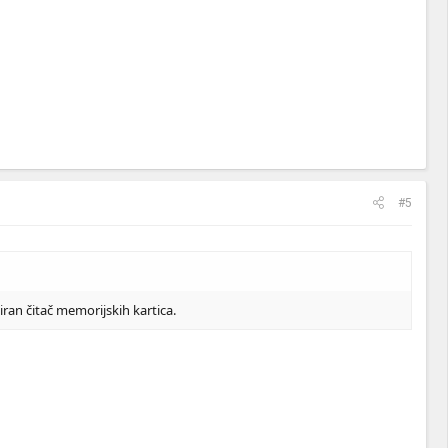
#5
iran čitač memorijskih kartica.